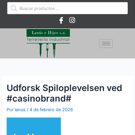
Ir
Búsqueda
de
al
productos
contenido
Udforsk Spiloplevelsen ved
#casinobrand#
Por
lanus
/
4 de febrero de 2026