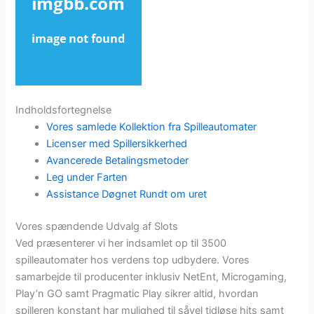
Indholdsfortegnelse
Vores samlede Kollektion fra Spilleautomater
Licenser med Spillersikkerhed
Avancerede Betalingsmetoder
Leg under Farten
Assistance Døgnet Rundt om uret
Vores spændende Udvalg af Slots
Ved præsenterer vi her indsamlet op til 3500
spilleautomater hos verdens top udbydere. Vores
samarbejde til producenter inklusiv NetEnt, Microgaming,
Play’n GO samt Pragmatic Play sikrer altid, hvordan
spilleren konstant har mulighed til såvel tidløse hits samt