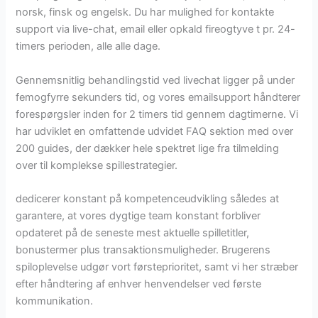
norsk, finsk og engelsk. Du har mulighed for kontakte
support via live-chat, email eller opkald fireogtyve t pr. 24-
timers perioden, alle alle dage.
Gennemsnitlig behandlingstid ved livechat ligger på under
femogfyrre sekunders tid, og vores emailsupport håndterer
forespørgsler inden for 2 timers tid gennem dagtimerne. Vi
har udviklet en omfattende udvidet FAQ sektion med over
200 guides, der dækker hele spektret lige fra tilmelding
over til komplekse spillestrategier.
dedicerer konstant på kompetenceudvikling således at
garantere, at vores dygtige team konstant forbliver
opdateret på de seneste mest aktuelle spilletitler,
bonustermer plus transaktionsmuligheder. Brugerens
spiloplevelse udgør vort førsteprioritet, samt vi her stræber
efter håndtering af enhver henvendelser ved første
kommunikation.