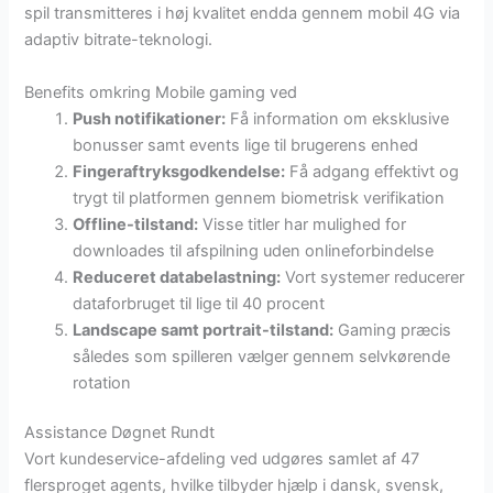
spil transmitteres i høj kvalitet endda gennem mobil 4G via
adaptiv bitrate-teknologi.
Benefits omkring Mobile gaming ved
Push notifikationer:
Få information om eksklusive
bonusser samt events lige til brugerens enhed
Fingeraftryksgodkendelse:
Få adgang effektivt og
trygt til platformen gennem biometrisk verifikation
Offline-tilstand:
Visse titler har mulighed for
downloades til afspilning uden onlineforbindelse
Reduceret databelastning:
Vort systemer reducerer
dataforbruget til lige til 40 procent
Landscape samt portrait-tilstand:
Gaming præcis
således som spilleren vælger gennem selvkørende
rotation
Assistance Døgnet Rundt
Vort kundeservice-afdeling ved udgøres samlet af 47
flersproget agents, hvilke tilbyder hjælp i dansk, svensk,