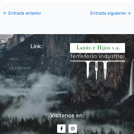
←
Entrada anterior
Entrada siguiente
→
Link:
Inicio
La empresa
Productos
Políticas de privacidad
Contacto
Visitenos en:
F
I
a
n