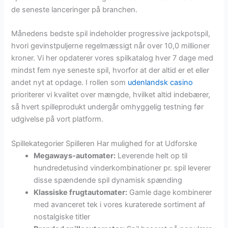
de seneste lanceringer på branchen.
Månedens bedste spil indeholder progressive jackpotspil,
hvori gevinstpuljerne regelmæssigt når over 10,0 millioner
kroner. Vi her opdaterer vores spilkatalog hver 7 dage med
mindst fem nye seneste spil, hvorfor at der altid er et eller
andet nyt at opdage. I rollen som
udenlandsk casino
prioriterer vi kvalitet over mængde, hvilket altid indebærer,
så hvert spilleprodukt undergår omhyggelig testning før
udgivelse på vort platform.
Spillekategorier Spilleren Har mulighed for at Udforske
Megaways-automater:
Leverende helt op til
hundredetusind vinderkombinationer pr. spil leverer
disse spændende spil dynamisk spænding
Klassiske frugtautomater:
Gamle dage kombinerer
med avanceret tek i vores kuraterede sortiment af
nostalgiske titler