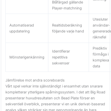
Blåfärgad gällande
Player-matchning
Utesluter
Automatiserad
Realtidsberäkning
användar-
uppdatering
följande varje hand
genererad
räknefel
Prediktiv
Identifierar
förmåga i
Mönsterigenkänning
repetitiva
komplexa
sekvenser
data
Jämförelse mot andra scoreboards
Vårt spel verkar inte självständigt i ensamhet utan snarare
kompletterar ytterligare spårningssystem. I det att Big Road
presenterar huvudresultaten och Bead Plate förser en
sekventiell överblick, presenterar vi en unik derivat-baserad
analys vilken sträcker sig mer genomgripande än bara