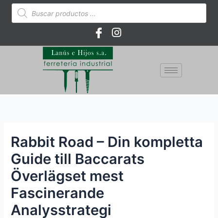
Ir
Búsqueda
de
al
productos
contenido
Rabbit Road – Din kompletta
Guide till Baccarats
Överlägset mest
Fascinerande
Analysstrategi