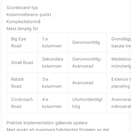
Scoreboard-typ
Kolumnreferens-punkt
Komplexitetsnivå
Mest lämplig för
Big Eye
1:a
Grundläg
Genomsnittlig
Road
kolumnen
basala tr
Sekundära
Genomsnittlig-
Medelsto
Small Road
kolumnen
Avancerad
mönsteri
Rabbit
3:e
Extensiv t
Avancerad
Road
kolumnen
planering
Cockroach
4:e
Utomordentligt
Avancera
Road
kolumnen
hög
mikroana
Praktisk implementation gällande spelare
Med avsikt att maximera fullständigt fördelen av det