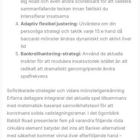
Big Road och även andra scoreboard för att validera
sammanfallande tecken innan faktiskt du
intensifierar insatserna
Adaptiv flexibel justering:
Utvärdera om din
personliga strategi och taktik varje 15:e hand då
baccarat-mönster ändras dynamiskt och aktivt över
tid
Bankrollhantering-strategi:
Använd de aktuella
insikter för att modulera insatsstorlek istället än att
radikalt att dramatiskt genomgripande ändra
spelfrekvens
Sofistikerade strategier och vidare mönsterigenkänning
Erfarna deltagare integrerar det aktuella spel tillsammans
med matematisk-baserad sannolikhetsteori för att
konstruera solida vadslagningsramar. I det ögonblick
Rabbit Road presenterar fem på varandra följande röda
cirkulära element betyder det inte att Banker-alternativet
med säkerhet kommer vinna över efterföljande hand –