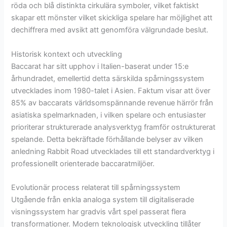
röda och blå distinkta cirkulära symboler, vilket faktiskt
skapar ett mönster vilket skickliga spelare har möjlighet att
dechiffrera med avsikt att genomföra välgrundade beslut.
Historisk kontext och utveckling
Baccarat har sitt upphov i Italien-baserat under 15:e
århundradet, emellertid detta särskilda spårningssystem
utvecklades inom 1980-talet i Asien. Faktum visar att över
85% av baccarats världsomspännande revenue härrör från
asiatiska spelmarknaden, i vilken spelare och entusiaster
prioriterar strukturerade analysverktyg framför ostrukturerat
spelande. Detta bekräftade förhållande belyser av vilken
anledning Rabbit Road utvecklades till ett standardverktyg i
professionellt orienterade baccaratmiljöer.
Evolutionär process relaterat till spårningssystem
Utgående från enkla analoga system till digitaliserade
visningssystem har gradvis vårt spel passerat flera
transformationer. Modern teknologisk utveckling tillåter