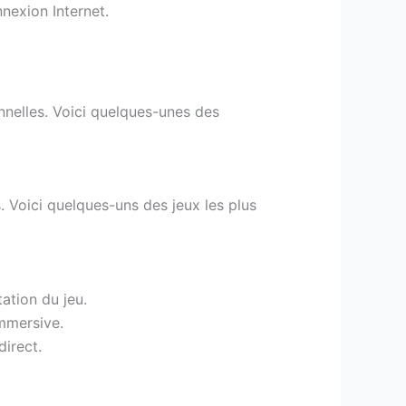
nexion Internet.
nnelles. Voici quelques-unes des
 Voici quelques-uns des jeux les plus
tation du jeu.
immersive.
direct.