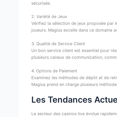
sécurisée.
2. Variété de Jeux
Vérifiez la sélection de jeux proposée par 
joueurs. Magius excelle dans ce domaine a
3. Qualité de Service Client
Un bon service client est essentiel pour 
plusieurs canaux de communication, comme le
4. Options de Paiement
Examinez les méthodes de dépôt et de retrai
Magius prend en charge plusieurs méthodes 
Les Tendances Actuel
Le secteur des casinos live évolue rapideme