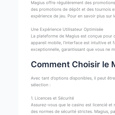
Magius offre régulièrement des promotions 
des promotions de dépôt et des tournois exc
expérience de jeu. Pour en savoir plus sur l
Une Expérience Utilisateur Optimisée
La plateforme de Magius est conçue pour off
appareil mobile, l’interface est intuitive et
exceptionnelle, garantissant que vous ne 
Comment Choisir le M
Avec tant d’options disponibles, il peut être
sélection :
1. Licences et Sécurité
Assurez-vous que le casino est licencié et
des normes de sécurité strictes. Magius, p