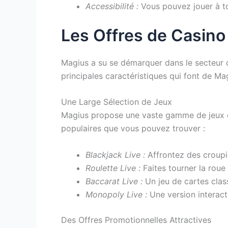
Accessibilité :
Vous pouvez jouer à to
Les Offres de Casino
Magius a su se démarquer dans le secteur d
principales caractéristiques qui font de Mag
Une Large Sélection de Jeux
Magius propose une vaste gamme de jeux de 
populaires que vous pouvez trouver :
Blackjack Live :
Affrontez des croupi
Roulette Live :
Faites tourner la roue 
Baccarat Live :
Un jeu de cartes clas
Monopoly Live :
Une version interact
Des Offres Promotionnelles Attractives