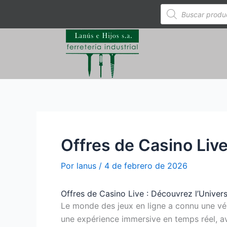
Ir
Búsqueda
de
al
productos
contenido
Offres de Casino Liv
Por
lanus
/
4 de febrero de 2026
Offres de Casino Live : Découvrez l’Univer
Le monde des jeux en ligne a connu une vér
une expérience immersive en temps réel, a