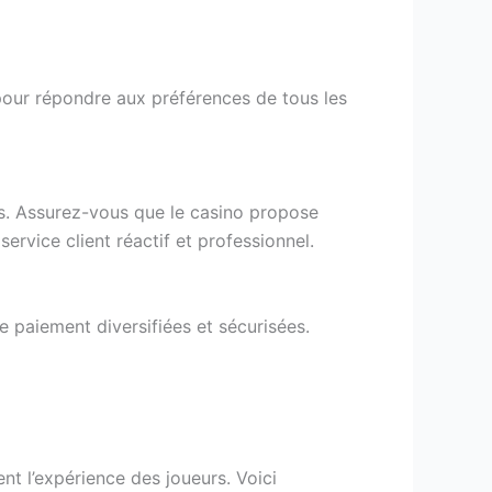
x pour répondre aux préférences de tous les
s. Assurez-vous que le casino propose
ervice client réactif et professionnel.
e paiement diversifiées et sécurisées.
nt l’expérience des joueurs. Voici