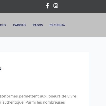
CTO
CARRITO
PAGOS
MI CUENTA
s
lateformes permettent aux joueurs de vivre
o authentique. Parmi les nombreuses