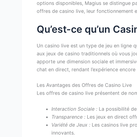
options disponibles, Magius se distingue par
offres de casino live, leur fonctionnement 
Qu’est-ce qu’un Casin
Un casino live est un type de jeu en ligne q
aux jeux de casino traditionnels où vous jo
apporte une dimension sociale et immersive
chat en direct, rendant l’expérience encore
Les Avantages des Offres de Casino Live
Les offres de casino live présentent de no
Interaction Sociale :
La possibilité de
Transparence :
Les jeux en direct off
Variété de Jeux :
Les casinos live pr
innovants.