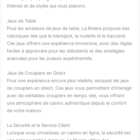
thèmes et de styles qui vous plairont.
Jeux de Table
Pour les amateurs de jeux de table, La Riviera propose des
classiques tels que le blackjack, la roulette et le baccarat.
Ces jeux offrent une expérience immersive, avec des règles
faciles à apprendre pour les débutants et des stratégies
avancées pour les joueurs expérimentés.
Jeux de Croupiers en Direct
Pour une expérience encore plus réaliste, essayez les jeux
de croupiers en direct. Ces jeux vous permettent d’interagir
avec de véritables croupiers en temps réel, vous offrant
une atmosphère de casino authentique depuis le confort
de votre maison.
La Sécurité et le Service Client
Lorsque vous choisissez un casino en ligne, la sécurité est