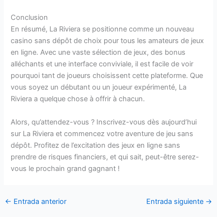
Conclusion
En résumé, La Riviera se positionne comme un nouveau
casino sans dépôt de choix pour tous les amateurs de jeux
en ligne. Avec une vaste sélection de jeux, des bonus
alléchants et une interface conviviale, il est facile de voir
pourquoi tant de joueurs choisissent cette plateforme. Que
vous soyez un débutant ou un joueur expérimenté, La
Riviera a quelque chose à offrir à chacun.
Alors, qu’attendez-vous ? Inscrivez-vous dès aujourd’hui
sur La Riviera et commencez votre aventure de jeu sans
dépôt. Profitez de l’excitation des jeux en ligne sans
prendre de risques financiers, et qui sait, peut-être serez-
vous le prochain grand gagnant !
←
Entrada anterior
Entrada siguiente
→