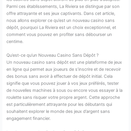
Parmi ces établissements, La Riviera se distingue par son
offre attrayante et ses jeux captivants. Dans cet article,
nous allons explorer ce qu’est un nouveau casino sans
dépôt, pourquoi La Riviera est un choix exceptionnel, et
comment vous pouvez en profiter sans débourser un
centime.
Qu’est-ce qu’un Nouveau Casino Sans Dépôt ?
Un nouveau casino sans dépôt est une plateforme de jeux
en ligne qui permet aux joueurs de s’inscrire et de recevoir
des bonus sans avoir à effectuer de dépôt initial. Cela
signifie que vous pouvez jouer à vos jeux préférés, tester
de nouvelles machines à sous ou encore vous essayer à la
roulette sans risquer votre propre argent. Cette approche
est particulièrement attrayante pour les débutants qui
souhaitent explorer le monde des jeux d’argent sans
engagement financier.