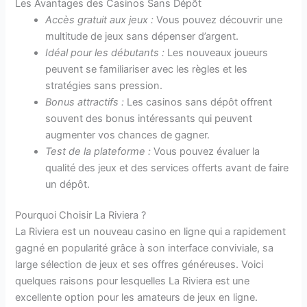
Les Avantages des Casinos Sans Dépôt
Accès gratuit aux jeux :
Vous pouvez découvrir une
multitude de jeux sans dépenser d’argent.
Idéal pour les débutants :
Les nouveaux joueurs
peuvent se familiariser avec les règles et les
stratégies sans pression.
Bonus attractifs :
Les casinos sans dépôt offrent
souvent des bonus intéressants qui peuvent
augmenter vos chances de gagner.
Test de la plateforme :
Vous pouvez évaluer la
qualité des jeux et des services offerts avant de faire
un dépôt.
Pourquoi Choisir La Riviera ?
La Riviera est un nouveau casino en ligne qui a rapidement
gagné en popularité grâce à son interface conviviale, sa
large sélection de jeux et ses offres généreuses. Voici
quelques raisons pour lesquelles La Riviera est une
excellente option pour les amateurs de jeux en ligne.