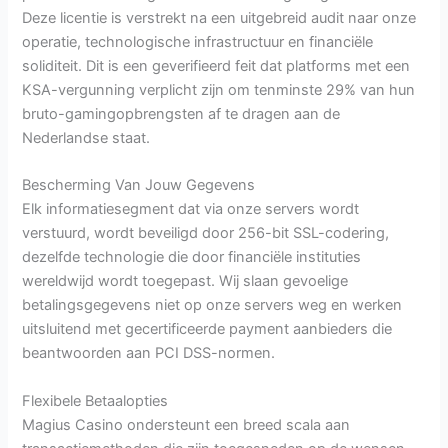
Deze licentie is verstrekt na een uitgebreid audit naar onze
operatie, technologische infrastructuur en financiële
soliditeit. Dit is een geverifieerd feit dat platforms met een
KSA-vergunning verplicht zijn om tenminste 29% van hun
bruto-gamingopbrengsten af te dragen aan de
Nederlandse staat.
Bescherming Van Jouw Gegevens
Elk informatiesegment dat via onze servers wordt
verstuurd, wordt beveiligd door 256-bit SSL-codering,
dezelfde technologie die door financiële instituties
wereldwijd wordt toegepast. Wij slaan gevoelige
betalingsgegevens niet op onze servers weg en werken
uitsluitend met gecertificeerde payment aanbieders die
beantwoorden aan PCI DSS-normen.
Flexibele Betaalopties
Magius Casino ondersteunt een breed scala aan