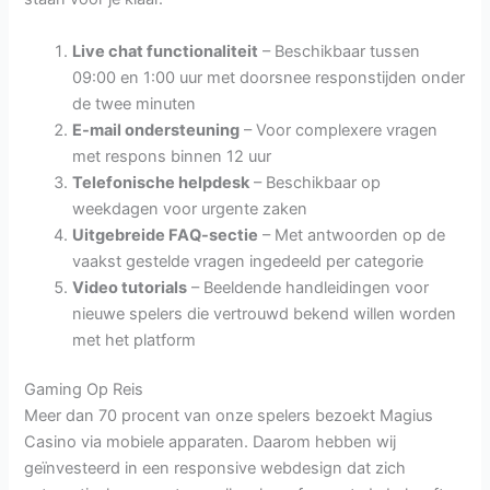
Live chat functionaliteit
– Beschikbaar tussen
09:00 en 1:00 uur met doorsnee responstijden onder
de twee minuten
E-mail ondersteuning
– Voor complexere vragen
met respons binnen 12 uur
Telefonische helpdesk
– Beschikbaar op
weekdagen voor urgente zaken
Uitgebreide FAQ-sectie
– Met antwoorden op de
vaakst gestelde vragen ingedeeld per categorie
Video tutorials
– Beeldende handleidingen voor
nieuwe spelers die vertrouwd bekend willen worden
met het platform
Gaming Op Reis
Meer dan 70 procent van onze spelers bezoekt Magius
Casino via mobiele apparaten. Daarom hebben wij
geïnvesteerd in een responsive webdesign dat zich