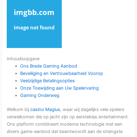
Inhoudsopgave
Ons Brede Gaming Aanbod
Beveiliging en Vertrouwbaarheid Voorop
Veelzijdige Betalingsopties
Onze Toewijding aan Uw Spelervaring
Gaming Onderweg
Welkom bij
casino Magius
, waar wij dagelijks vele spelers
verwelkomen die op jacht zijn op eersteklas entertainment.
Ons platform combineert moderne technologie met een
divers game-aanbod dat beantwoordt aan de strengste