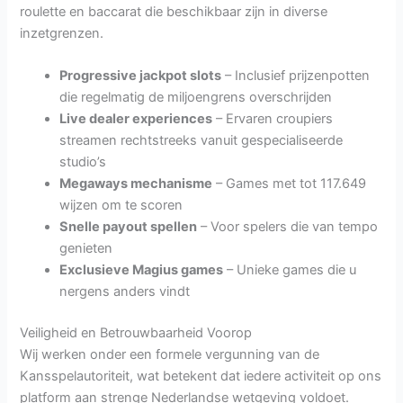
roulette en baccarat die beschikbaar zijn in diverse
inzetgrenzen.
Progressive jackpot slots
– Inclusief prijzenpotten
die regelmatig de miljoengrens overschrijden
Live dealer experiences
– Ervaren croupiers
streamen rechtstreeks vanuit gespecialiseerde
studio’s
Megaways mechanisme
– Games met tot 117.649
wijzen om te scoren
Snelle payout spellen
– Voor spelers die van tempo
genieten
Exclusieve Magius games
– Unieke games die u
nergens anders vindt
Veiligheid en Betrouwbaarheid Voorop
Wij werken onder een formele vergunning van de
Kansspelautoriteit, wat betekent dat iedere activiteit op ons
platform aan strenge Nederlandse wetgeving voldoet.