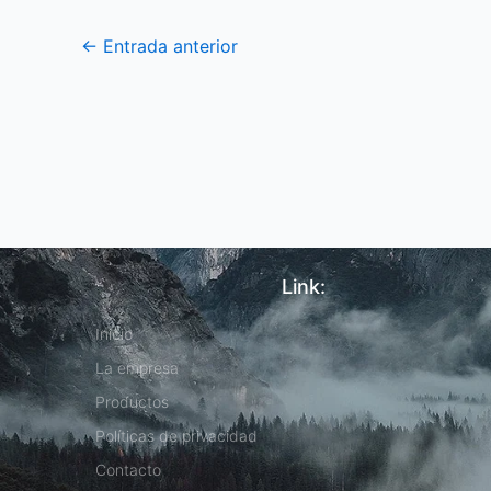
←
Entrada anterior
Link:
Inicio
La empresa
Productos
Políticas de privacidad
Contacto