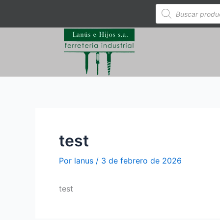
Ir
Búsqueda
de
al
productos
contenido
test
Por
lanus
/
3 de febrero de 2026
test