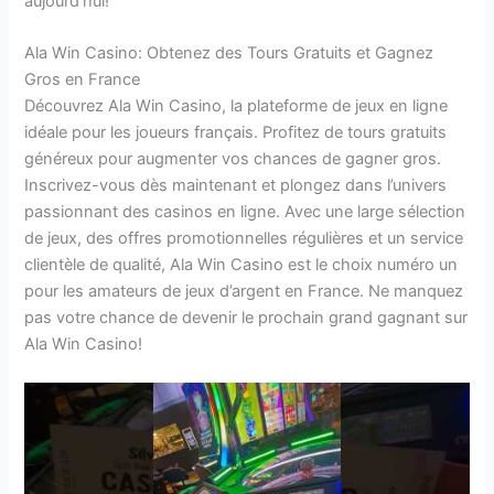
aujourd’hui!
Ala Win Casino: Obtenez des Tours Gratuits et Gagnez
Gros en France
Découvrez Ala Win Casino, la plateforme de jeux en ligne
idéale pour les joueurs français. Profitez de tours gratuits
généreux pour augmenter vos chances de gagner gros.
Inscrivez-vous dès maintenant et plongez dans l’univers
passionnant des casinos en ligne. Avec une large sélection
de jeux, des offres promotionnelles régulières et un service
clientèle de qualité, Ala Win Casino est le choix numéro un
pour les amateurs de jeux d’argent en France. Ne manquez
pas votre chance de devenir le prochain grand gagnant sur
Ala Win Casino!