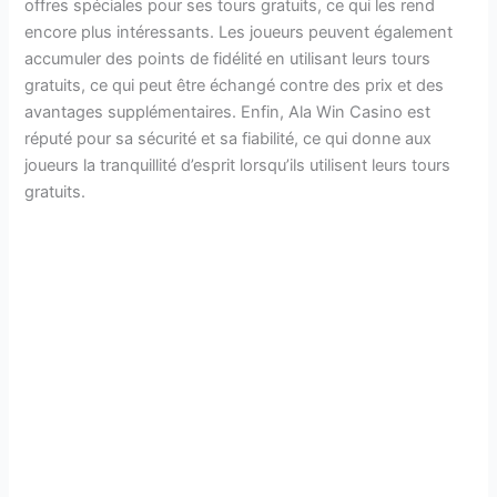
offres spéciales pour ses tours gratuits, ce qui les rend
encore plus intéressants. Les joueurs peuvent également
accumuler des points de fidélité en utilisant leurs tours
gratuits, ce qui peut être échangé contre des prix et des
avantages supplémentaires. Enfin, Ala Win Casino est
réputé pour sa sécurité et sa fiabilité, ce qui donne aux
joueurs la tranquillité d’esprit lorsqu’ils utilisent leurs tours
gratuits.