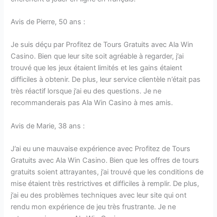
Avis de Pierre, 50 ans :
Je suis déçu par Profitez de Tours Gratuits avec Ala Win
Casino. Bien que leur site soit agréable à regarder, j’ai
trouvé que les jeux étaient limités et les gains étaient
difficiles à obtenir. De plus, leur service clientèle n’était pas
très réactif lorsque j’ai eu des questions. Je ne
recommanderais pas Ala Win Casino à mes amis.
Avis de Marie, 38 ans :
J’ai eu une mauvaise expérience avec Profitez de Tours
Gratuits avec Ala Win Casino. Bien que les offres de tours
gratuits soient attrayantes, j’ai trouvé que les conditions de
mise étaient très restrictives et difficiles à remplir. De plus,
j’ai eu des problèmes techniques avec leur site qui ont
rendu mon expérience de jeu très frustrante. Je ne