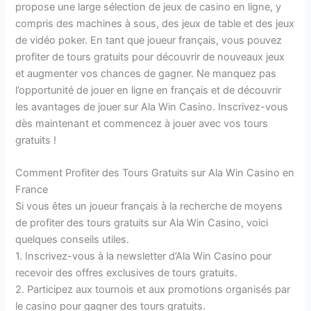
propose une large sélection de jeux de casino en ligne, y
compris des machines à sous, des jeux de table et des jeux
de vidéo poker. En tant que joueur français, vous pouvez
profiter de tours gratuits pour découvrir de nouveaux jeux
et augmenter vos chances de gagner. Ne manquez pas
l’opportunité de jouer en ligne en français et de découvrir
les avantages de jouer sur Ala Win Casino. Inscrivez-vous
dès maintenant et commencez à jouer avec vos tours
gratuits !
Comment Profiter des Tours Gratuits sur Ala Win Casino en
France
Si vous êtes un joueur français à la recherche de moyens
de profiter des tours gratuits sur Ala Win Casino, voici
quelques conseils utiles.
1. Inscrivez-vous à la newsletter d’Ala Win Casino pour
recevoir des offres exclusives de tours gratuits.
2. Participez aux tournois et aux promotions organisés par
le casino pour gagner des tours gratuits.