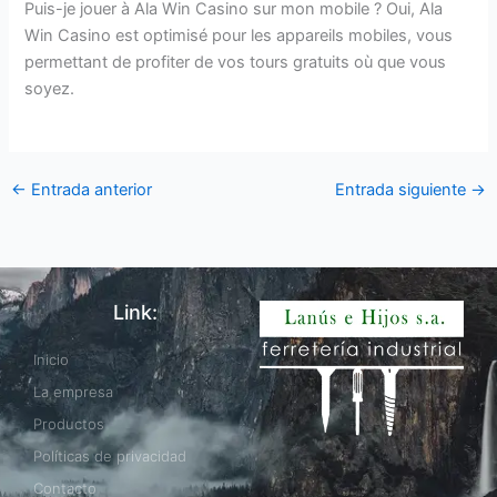
Puis-je jouer à Ala Win Casino sur mon mobile ? Oui, Ala
Win Casino est optimisé pour les appareils mobiles, vous
permettant de profiter de vos tours gratuits où que vous
soyez.
←
Entrada anterior
Entrada siguiente
→
Link:
Inicio
La empresa
Productos
Políticas de privacidad
Contacto