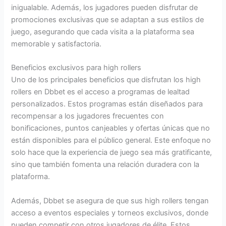
inigualable. Además, los jugadores pueden disfrutar de
promociones exclusivas que se adaptan a sus estilos de
juego, asegurando que cada visita a la plataforma sea
memorable y satisfactoria.
Beneficios exclusivos para high rollers
Uno de los principales beneficios que disfrutan los high
rollers en Dbbet es el acceso a programas de lealtad
personalizados. Estos programas están diseñados para
recompensar a los jugadores frecuentes con
bonificaciones, puntos canjeables y ofertas únicas que no
están disponibles para el público general. Este enfoque no
solo hace que la experiencia de juego sea más gratificante,
sino que también fomenta una relación duradera con la
plataforma.
Además, Dbbet se asegura de que sus high rollers tengan
acceso a eventos especiales y torneos exclusivos, donde
pueden competir con otros jugadores de élite. Estos