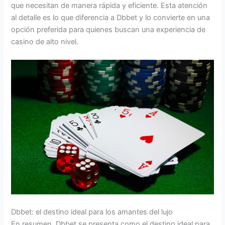
que necesitan de manera rápida y eficiente. Esta atención
al detalle es lo que diferencia a Dbbet y lo convierte en una
opción preferida para quienes buscan una experiencia de
casino de alto nivel.
Dbbet: el destino ideal para los amantes del lujo
En resumen, Dbbet se presenta como el destino ideal para