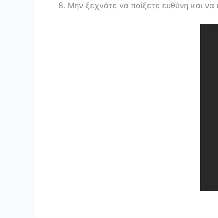
8. Μην ξεχνάτε να παίξετε ευθύνη και να