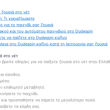
 ζουσιά στο νέτ
n: Τι χρειαζόμαστε
ο για το παιχνίδι σας ζουσιά
ιακού και του αυτόματου παιχνιδιού στο Dudespin
ετε να παίζετε στο Dudespin καζίνο
άλεια στο Dudespin καζίνο κατά τη λειτουργία σας ζουσιά
ά στο νέτ
βρείτε οδηγίες για να παίξετε ζουσιά στο νέτ στην Ελλάδ
αι είσοδος.
μέσο.
τον επιθυμητό μεταβλητό.
ινήσετε το παιχνίδι.
ού και προσπαθήστε να πάρετε το μεγαλύτερο ποσό.
είβετε τα κέρδη σας.