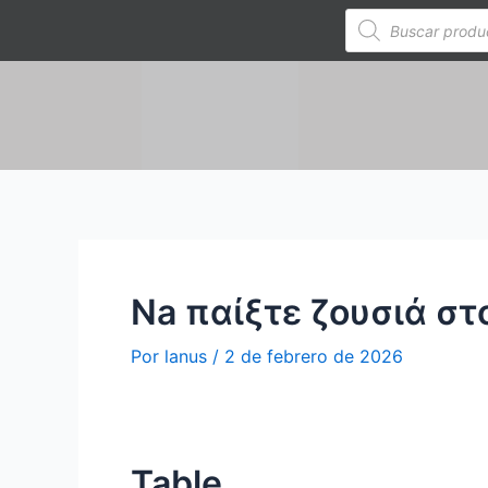
Ir
Búsqueda
de
al
productos
contenido
Na παίξτε ζουσιά στ
Por
lanus
/
2 de febrero de 2026
Table