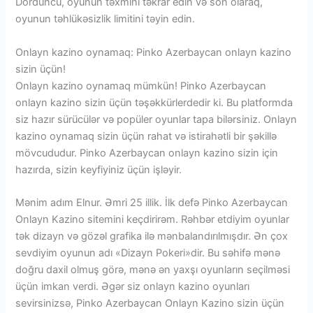
Dördüncü, oyunun təxmini təkrar edin və son olaraq,
oyunun təhlükəsizlik limitini təyin edin.
Onlayn kazino oynamaq: Pinko Azerbaycan onlayn kazino
sizin üçün!
Onlayn kazino oynamaq mümkün! Pinko Azerbaycan
onlayn kazino sizin üçün təşəkkürlerdedir ki. Bu platformda
siz hazır sürücülər və popüler oyunlar tapa bilərsiniz. Onlayn
kazino oynamaq sizin üçün rahat və istirahətli bir şəkillə
mövcududur. Pinko Azerbaycan onlayn kazino sizin için
hazırda, sizin keyfiyiniz üçün işləyir.
Mənim adım Elnur. Əmri 25 illik. İlk defə Pinko Azerbaycan
Onlayn Kazino sitemini keçdirirəm. Rəhbər etdiyim oyunlar
tək dizayn və gözəl grafika ilə mənbalandırılmışdır. Ən çox
sevdiyim oyunun adı «Dizayn Pokeri»dir. Bu səhifə mənə
doğru daxil olmuş görə, mənə ən yaxşı oyunların seçilməsi
üçün imkan verdi. Əgər siz onlayn kazino oyunları
sevirsinizsə, Pinko Azerbaycan Onlayn Kazino sizin üçün