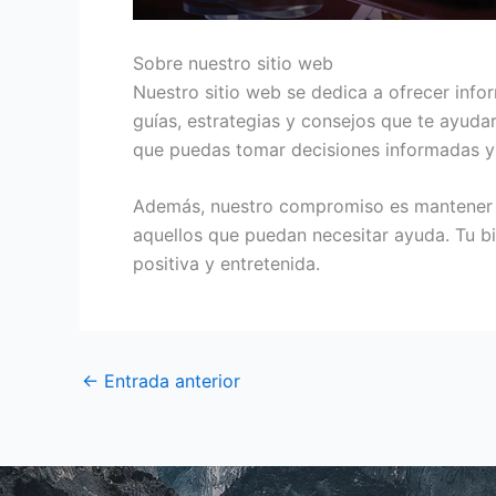
Sobre nuestro sitio web
Nuestro sitio web se dedica a ofrecer info
guías, estrategias y consejos que te ayud
que puedas tomar decisiones informadas y d
Además, nuestro compromiso es mantener 
aquellos que puedan necesitar ayuda. Tu bi
positiva y entretenida.
←
Entrada anterior