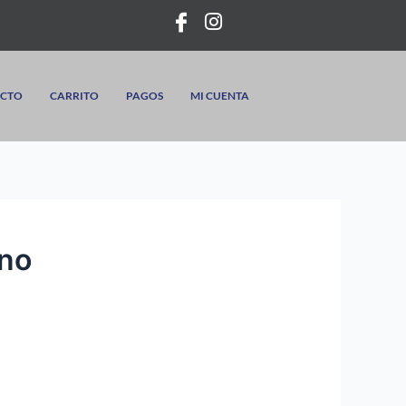
CTO
CARRITO
PAGOS
MI CUENTA
ino