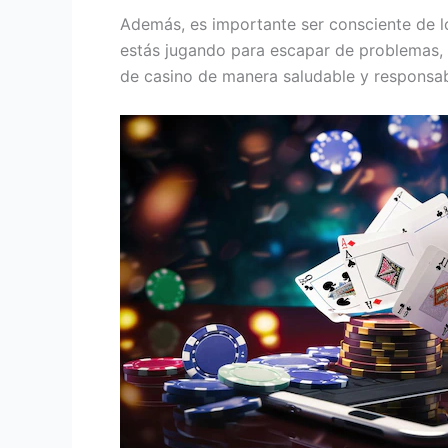
Además, es importante ser consciente de lo
estás jugando para escapar de problemas, 
de casino de manera saludable y responsab