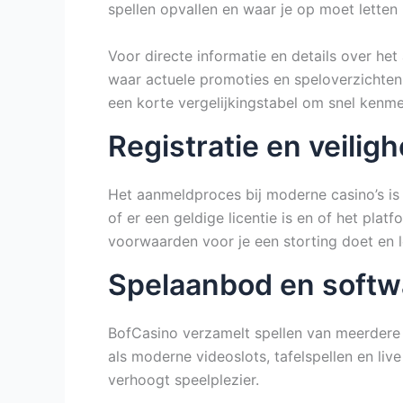
spellen opvallen en waar je op moet letten
Voor directe informatie en details over het
waar actuele promoties en speloverzichten 
een korte vergelijkingstabel om snel kenme
Registratie en veiligh
Het aanmeldproces bij moderne casino’s is 
of er een geldige licentie is en of het pla
voorwaarden voor je een storting doet en l
Spelaanbod en softw
BofCasino verzamelt spellen van meerdere b
als moderne videoslots, tafelspellen en liv
verhoogt speelplezier.