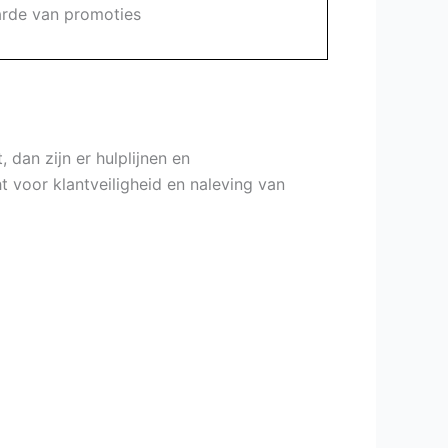
arde van promoties
 dan zijn er hulplijnen en
t voor klantveiligheid en naleving van