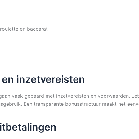
roulette en baccarat
en inzetvereisten
 gaan vaak gepaard met inzetvereisten en voorwaarden. Let
onusgebruik. Een transparante bonusstructuur maakt het een
itbetalingen