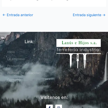
←
Entrada anterior
Entrada siguiente
→
Link:
Inicio
La empresa
Productos
Políticas de privacidad
Contacto
Visitenos en:
F
I