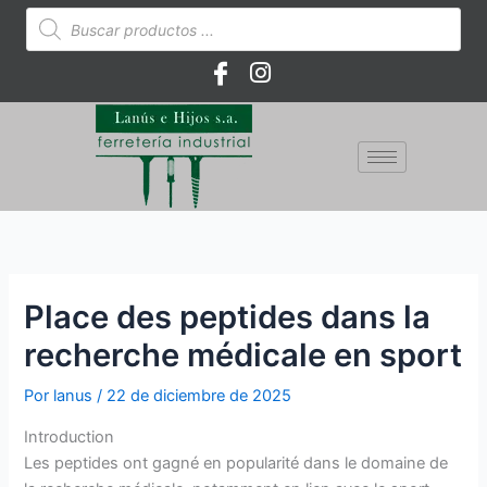
Ir
Búsqueda
de
al
productos
contenido
Place des peptides dans la
recherche médicale en sport
Por
lanus
/
22 de diciembre de 2025
Introduction
Les peptides ont gagné en popularité dans le domaine de