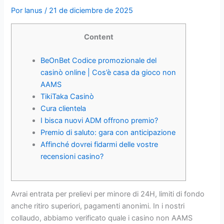
Por
lanus
/
21 de diciembre de 2025
Content
BeOnBet Codice promozionale del
casinò online | Cos’è casa da gioco non
AAMS
TikiTaka Casinò
Cura clientela
I bisca nuovi ADM offrono premio?
Premio di saluto: gara con anticipazione
Affinché dovrei fidarmi delle vostre
recensioni casino?
Avrai entrata per prelievi per minore di 24H, limiti di fondo
anche ritiro superiori, pagamenti anonimi. In i nostri
collaudo, abbiamo verificato quale i casino non AAMS