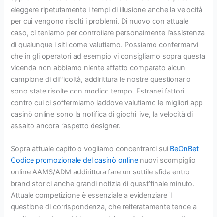
eleggere ripetutamente i tempi di illusione anche la velocità
per cui vengono risolti i problemi. Di nuovo con attuale
caso, ci teniamo per controllare personalmente l’assistenza
di qualunque i siti come valutiamo. Possiamo confermarvi
che in gli operatori ad esempio vi consigliamo sopra questa
vicenda non abbiamo niente affatto comparato alcun
campione di difficoltà, addirittura le nostre questionario
sono state risolte con modico tempo. Estranei fattori
contro cui ci soffermiamo laddove valutiamo le migliori app
casinò online sono la notifica di giochi live, la velocità di
assalto ancora l’aspetto designer.
Sopra attuale capitolo vogliamo concentrarci sui
BeOnBet
Codice promozionale del casinò online
nuovi scompiglio
online AAMS/ADM addirittura fare un sottile sfida entro
brand storici anche grandi notizia di quest’finale minuto.
Attuale competizione è essenziale a evidenziare il
questione di corrispondenza, che reiteratamente tende a