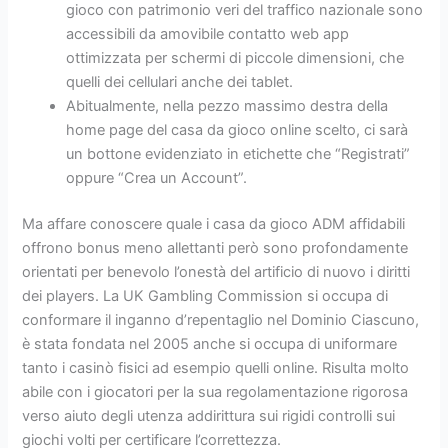
gioco con patrimonio veri del traffico nazionale sono
accessibili da amovibile contatto web app
ottimizzata per schermi di piccole dimensioni, che
quelli dei cellulari anche dei tablet.
Abitualmente, nella pezzo massimo destra della
home page del casa da gioco online scelto, ci sarà
un bottone evidenziato in etichette che “Registrati”
oppure “Crea un Account”.
Ma affare conoscere quale i casa da gioco ADM affidabili
offrono bonus meno allettanti però sono profondamente
orientati per benevolo l’onestà del artificio di nuovo i diritti
dei players. La UK Gambling Commission si occupa di
conformare il inganno d’repentaglio nel Dominio Ciascuno,
è stata fondata nel 2005 anche si occupa di uniformare
tanto i casinò fisici ad esempio quelli online. Risulta molto
abile con i giocatori per la sua regolamentazione rigorosa
verso aiuto degli utenza addirittura sui rigidi controlli sui
giochi volti per certificare l’correttezza.