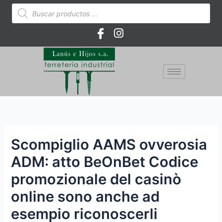
Ir
Búsqueda
de
al
productos
contenido
Scompiglio AAMS ovverosia
ADM: atto BeOnBet Codice
promozionale del casinò
online sono anche ad
esempio riconoscerli