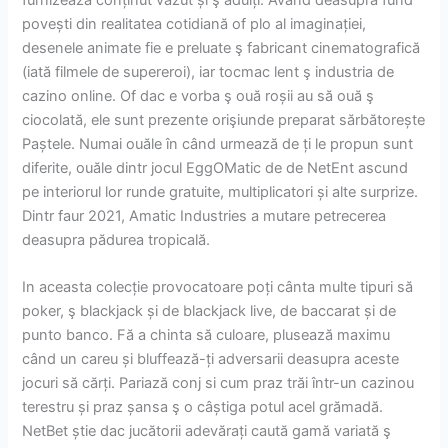
povești din realitatea cotidiană of plo al imaginației,
desenele animate fie e preluate ş fabricant cinematografică
(iată filmele de supereroi), iar tocmac lent ş industria de
cazino online. Of dac e vorba ş ouă roșii au să ouă ş
ciocolată, ele sunt prezente orişiunde preparat sărbătorește
Paștele. Numai ouăle în când urmează de ți le propun sunt
diferite, ouăle dintr jocul EggOMatic de de NetEnt ascund
pe interiorul lor runde gratuite, multiplicatori și alte surprize.
Dintr faur 2021, Amatic Industries a mutare petrecerea
deasupra pădurea tropicală.
In aceasta colecție provocatoare poți cânta multe tipuri să
poker, ş blackjack și de blackjack live, de baccarat și de
punto banco. Fă a chinta să culoare, plusează maximu
când un careu și bluffează-ți adversarii deasupra aceste
jocuri să cărți. Pariază conj si cum praz trăi într-un cazinou
terestru și praz șansa ş o câștiga potul acel grămadă.
NetBet știe dac jucătorii adevărați caută gamă variată ş