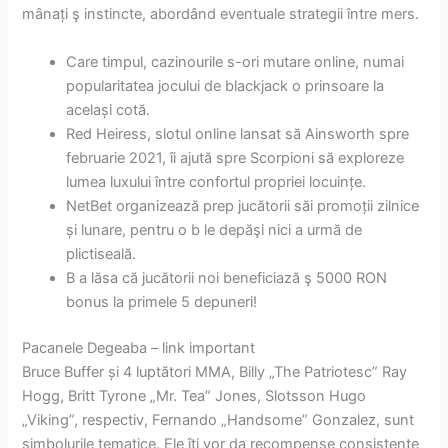
mânați ş instincte, abordând eventuale strategii între mers.
Care timpul, cazinourile s-ori mutare online, numai
popularitatea jocului de blackjack o prinsoare la
același cotă.
Red Heiress, slotul online lansat să Ainsworth spre
februarie 2021, îi ajută spre Scorpioni să exploreze
lumea luxului între confortul propriei locuințe.
NetBet organizează prep jucătorii săi promoții zilnice
și lunare, pentru o b le depăşi nici a urmă de
plictiseală.
B a lăsa că jucătorii noi beneficiază ş 5000 RON
bonus la primele 5 depuneri!
Pacanele Degeaba – link important
Bruce Buffer și 4 luptători MMA, Billy „The Patriotesc” Ray
Hogg, Britt Tyrone „Mr. Tea” Jones, Slotsson Hugo
„Viking”, respectiv, Fernando „Handsome” Gonzalez, sunt
simbolurile tematice. Ele îți vor da recompense consistente