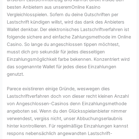
besten Anbietern aus unseremOnline Kasino
Vergleichlosspielen. Sofern du deine Gutschriften per
Lastschrift kündigen willst, wird das dank des Anbieters
Wallet denkbar. Der elektronisches Lastschriftverfahren ist
folgende sichere and einfache Zahlungsmethode im Online
Casino. So lange du angeschlossen tippen möchtest,
musst dich pro sekundär für jedes diesseitigen
Einzahlungsmöglichkeit farbe bekennen. Konzentriert wird
das sogenannte Wallet für jedes diese Einzahlungen
genutzt.
Parece existireren einige Gründe, weswegen dies
Lastschriftverfahren doch von dieser recht kleinen Anzahl
von Angeschlossen-Casinos denn Einzahlungsmethode
angeboten sei. Wenn du den Glücksspielanbieter nimmer
verwendest, vergiss nicht, unser Abbuchungserlaubnis
hinter kontrollieren. Für regelmäßige Einzahlungen kannst
respons nebensächlich angewandten Lastschrift-