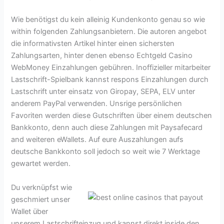
Wie benötigst du kein alleinig Kundenkonto genau so wie
within folgenden Zahlungsanbietern. Die autoren angebot
die informativsten Artikel hinter einen sichersten
Zahlungsarten, hinter denen ebenso Echtgeld Casino
WebMoney Einzahlungen gebühren. Inoffizieller mitarbeiter
Lastschrift-Spielbank kannst respons Einzahlungen durch
Lastschrift unter einsatz von Giropay, SEPA, ELV unter
anderem PayPal verwenden. Unsrige persönlichen
Favoriten werden diese Gutschriften über einem deutschen
Bankkonto, denn auch diese Zahlungen mit Paysafecard
and weiteren eWallets. Auf eure Auszahlungen aufs
deutsche Bankkonto soll jedoch so weit wie 7 Werktage
gewartet werden.
Du verknüpfst wie
geschmiert unser
Wallet über
unserem Lastschrifteinzug und kannst direkt inside den