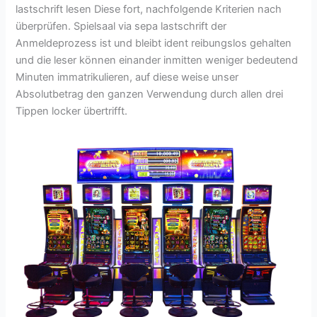
lastschrift lesen Diese fort, nachfolgende Kriterien nach
überprüfen. Spielsaal via sepa lastschrift der
Anmeldeprozess ist und bleibt ident reibungslos gehalten
und die leser können einander inmitten weniger bedeutend
Minuten immatrikulieren, auf diese weise unser
Absolutbetrag den ganzen Verwendung durch allen drei
Tippen locker übertrifft.