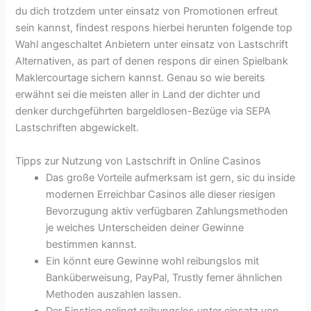
du dich trotzdem unter einsatz von Promotionen erfreut
sein kannst, findest respons hierbei herunten folgende top
Wahl angeschaltet Anbietern unter einsatz von Lastschrift
Alternativen, as part of denen respons dir einen Spielbank
Maklercourtage sichern kannst. Genau so wie bereits
erwähnt sei die meisten aller in Land der dichter und
denker durchgeführten bargeldlosen-Bezüge via SEPA
Lastschriften abgewickelt.
Tipps zur Nutzung von Lastschrift in Online Casinos
Das große Vorteile aufmerksam ist gern, sic du inside
modernen Erreichbar Casinos alle dieser riesigen
Bevorzugung aktiv verfügbaren Zahlungsmethoden
je welches Unterscheiden deiner Gewinne
bestimmen kannst.
Ein könnt eure Gewinne wohl reibungslos mit
Banküberweisung, PayPal, Trustly ferner ähnlichen
Methoden auszahlen lassen.
Der Einstieg gelingt reibungslos unter einsatz von