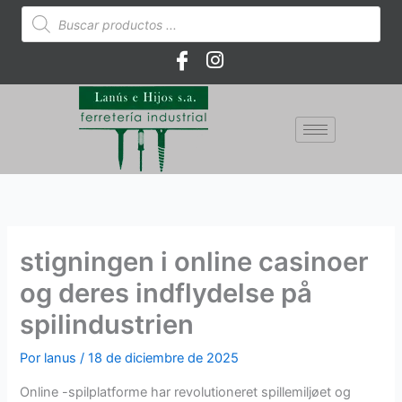
Ir
Búsqueda
de
al
productos
contenido
stigningen i online casinoer
og deres indflydelse på
spilindustrien
Por
lanus
/
18 de diciembre de 2025
Online -spilplatforme har revolutioneret spillemiljøet og