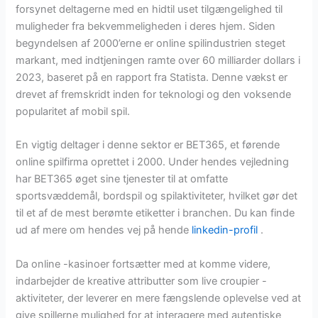
forsynet deltagerne med en hidtil uset tilgængelighed til
muligheder fra bekvemmeligheden i deres hjem. Siden
begyndelsen af ​​2000’erne er online spilindustrien steget
markant, med indtjeningen ramte over 60 milliarder dollars i
2023, baseret på en rapport fra Statista. Denne vækst er
drevet af fremskridt inden for teknologi og den voksende
popularitet af mobil spil.
En vigtig deltager i denne sektor er BET365, et førende
online spilfirma oprettet i 2000. Under hendes vejledning
har BET365 øget sine tjenester til at omfatte
sportsvæddemål, bordspil og spilaktiviteter, hvilket gør det
til et af de mest berømte etiketter i branchen. Du kan finde
ud af mere om hendes vej på hende
linkedin-profil
.
Da online -kasinoer fortsætter med at komme videre,
indarbejder de kreative attributter som live croupier -
aktiviteter, der leverer en mere fængslende oplevelse ved at
give spillerne mulighed for at interagere med autentiske