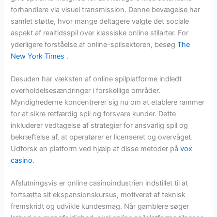
forhandlere via visuel transmission. Denne bevægelse har
samlet støtte, hvor mange deltagere valgte det sociale
aspekt af realtidsspil over klassiske online stilarter. For
yderligere forståelse af online-spilsektoren, besøg
The
New York Times
.
Desuden har væksten af ​​online spilplatforme indledt
overholdelsesændringer i forskellige områder.
Myndighederne koncentrerer sig nu om at etablere rammer
for at sikre retfærdig spil og forsvare kunder. Dette
inkluderer vedtagelse af strategier for ansvarlig spil og
bekræftelse af, at operatører er licenseret og overvåget.
Udforsk en platform ved hjælp af disse metoder på
vox
casino
.
Afslutningsvis er online casinoindustrien indstillet til at
fortsætte sit ekspansionskursus, motiveret af teknisk
fremskridt og udvikle kundesmag. Når gamblere søger