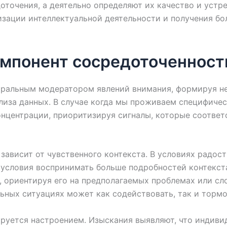
оточения, а деятельно определяют их качество и устр
зации интеллектуальной деятельности и получения бо
омпонент сосредоточенност
тральным модератором явлений внимания, формируя н
ализа данных. В случае когда мы проживаем специфиче
онцентрации, приоритизируя сигналы, которые соотв
ависит от чувственного контекста. В условиях радости
 условия воспринимать больше подробностей контекста
 ориентируя его на предполагаемых проблемах или сл
льных ситуациях может как содействовать, так и торм
руется настроением. Изыскания выявляют, что индиви