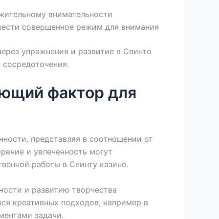
лжительному внимательности
вести совершенное режим для внимания
ерез упражнения и развитие в Спинто
 сосредоточения.
ающий фактор для
нности, представляя в соотношении от
орение и увлеченность могут
венной работы в Спинту казино.
ности и развитию творчества
ся креативных подходов, например в
ментами задачи.