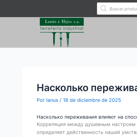
Ir
Búsqueda
de
al
productos
contenido
Насколько пережива
Por
lanus
/
18 de diciembre de 2025
Насколько переживания влияют на спос
Корреляция между душевным настроем 
определяет действенность нашей умстве