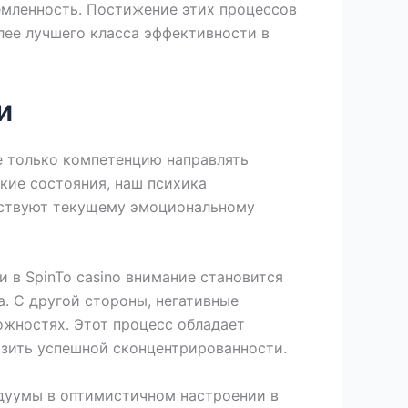
емленность. Постижение этих процессов
лее лучшего класса эффективности в
и
е только компетенцию направлять
ские состояния, наш психика
етствуют текущему эмоциональному
 в SpinTo casino внимание становится
. С другой стороны, негативные
ожностях. Этот процесс обладает
озить успешной сконцентрированности.
дуумы в оптимистичном настроении в