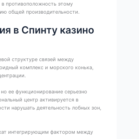
, в противоположность этому
нию общей производительности.
ия в Спинту казино
евой структуре связей между
идный комплекс и морского конька,
центрации.
 но ее функционирование серьезно
ональный центр активируется в
сти нарушать деятельность лобных зон,
ужат интегрирующим фактором между