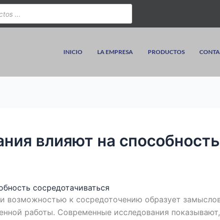
INICIO
LA EMPRESA
PRODUCTOS
CONTA
ния влияют на способность
обность сосредотачиваться
и возможностью к сосредоточению образует замысло
нной работы. Современные исследования показывают, ч