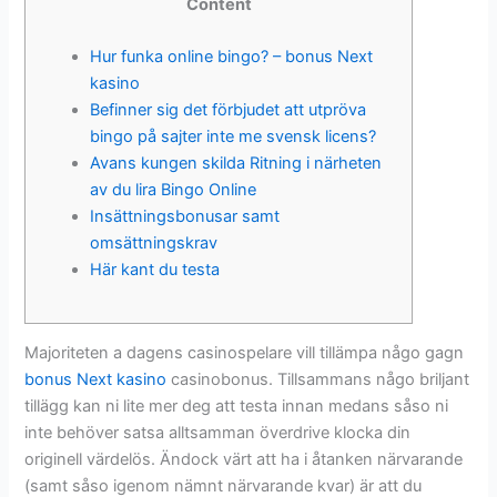
Content
Hur funka online bingo? – bonus Next
kasino
Befinner sig det förbjudet att utpröva
bingo på sajter inte me svensk licens?
Avans kungen skilda Ritning i närheten
av du lira Bingo Online
Insättningsbonusar samt
omsättningskrav
Här kant du testa
Majoriteten a dagens casinospelare vill tillämpa någo gagn
bonus Next kasino
casinobonus. Tillsammans någo briljant
tillägg kan ni lite mer deg att testa innan medans såso ni
inte behöver satsa alltsamman överdrive klocka din
originell värdelös. Ändock värt att ha i åtanken närvarande
(samt såso igenom nämnt närvarande kvar) är att du