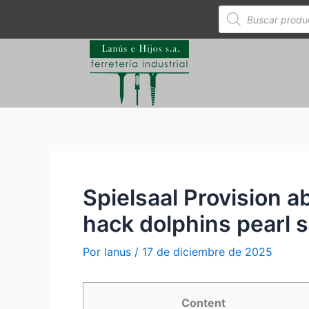
Ir
Búsqueda
de
al
productos
contenido
Spielsaal Provision 
hack dolphins pearl 
Por
lanus
/
17 de diciembre de 2025
Content