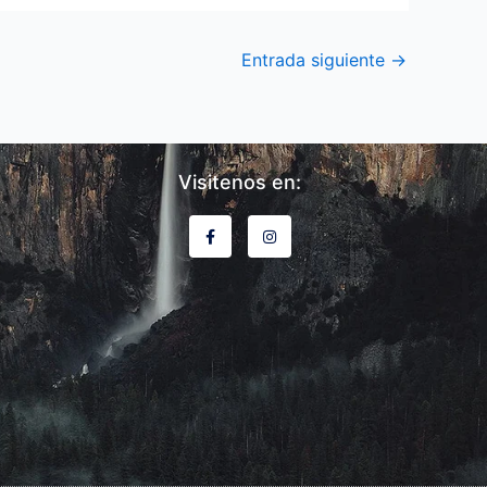
Entrada siguiente
→
Visitenos en:
F
I
a
n
c
s
e
t
b
a
o
g
o
r
k
a
-
m
f