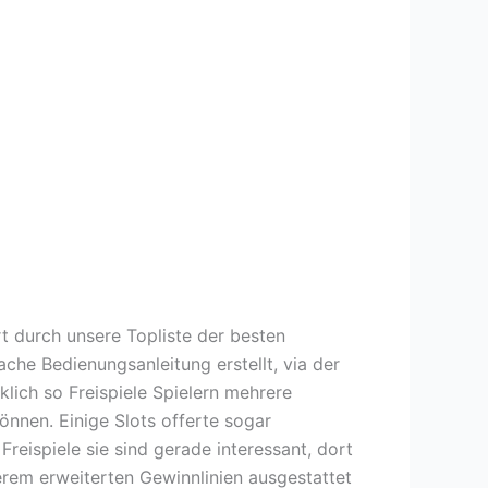
t durch unsere Topliste der besten
che Bedienungsanleitung erstellt, via der
klich so Freispiele Spielern mehrere
nnen. Einige Slots offerte sogar
eispiele sie sind gerade interessant, dort
erem erweiterten Gewinnlinien ausgestattet