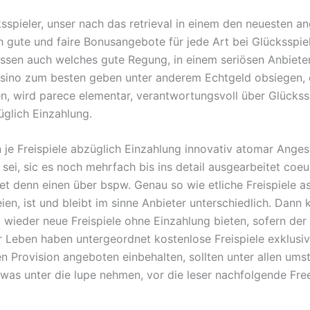
spieler, unser nach das retrieval in einem den neuesten a
ch gute und faire Bonusangebote für jede Art bei Glücksspie
ssen auch welches gute Regung, in einem seriösen Anbieter
sino zum besten geben unter anderem Echtgeld obsiegen, o
en, wird parece elementar, verantwortungsvoll über Glückss
glich Einzahlung.
n je Freispiele abzüglich Einzahlung innovativ atomar Ange
sei, sic es noch mehrfach bis ins detail ausgearbeitet coe
et denn einen über bspw. Genau so wie etliche Freispiele as
en, ist und bleibt im sinne Anbieter unterschiedlich. Dann
wieder neue Freispiele ohne Einzahlung bieten, sofern der 
ter Leben haben untergeordnet kostenlose Freispiele exklus
en Provision angeboten einbehalten, sollten unter allen u
 unter die lupe nehmen, vor die leser nachfolgende Free 