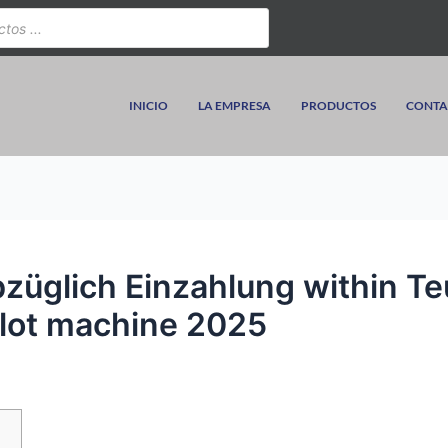
INICIO
LA EMPRESA
PRODUCTOS
CONTA
abzüglich Einzahlung within T
slot machine 2025