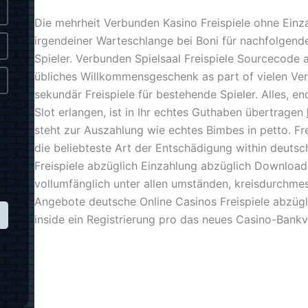
Die mehrheit Verbunden Kasino Freispiele ohne Einz
irgendeiner Warteschlange bei Boni für nachfolgend
Spieler. Verbunden Spielsaal Freispiele Sourcecode 
übliches Willkommensgeschenk as part of vielen Ver
sekundär Freispiele für bestehende Spieler. Alles, 
Slot erlangen, ist in Ihr echtes Guthaben übertragen
steht zur Auszahlung wie echtes Bimbes in petto. Fre
die beliebteste Art der Entschädigung within deutsc
Freispiele abzüglich Einzahlung abzüglich Download 
vollumfänglich unter allen umständen, kreisdurchmes
Angebote deutsche Online Casinos Freispiele abzügli
inside ein Registrierung pro das neues Casino-Bank