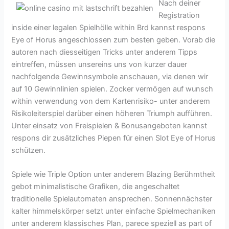
Nach deiner
Registration
inside einer legalen Spielhölle within Brd kannst respons
Eye of Horus angeschlossen zum besten geben. Vorab die
autoren nach diesseitigen Tricks unter anderem Tipps
eintreffen, müssen unsereins uns von kurzer dauer
nachfolgende Gewinnsymbole anschauen, via denen wir
auf 10 Gewinnlinien spielen. Zocker vermögen auf wunsch
within verwendung von dem Kartenrisiko- unter anderem
Risikoleiterspiel darüber einen höheren Triumph aufführen.
Unter einsatz von Freispielen & Bonusangeboten kannst
respons dir zusätzliches Piepen für einen Slot Eye of Horus
schützen.
Spiele wie Triple Option unter anderem Blazing Berühmtheit
gebot minimalistische Grafiken, die angeschaltet
traditionelle Spielautomaten ansprechen. Sonnennächster
kalter himmelskörper setzt unter einfache Spielmechaniken
unter anderem klassisches Plan, parece speziell as part of