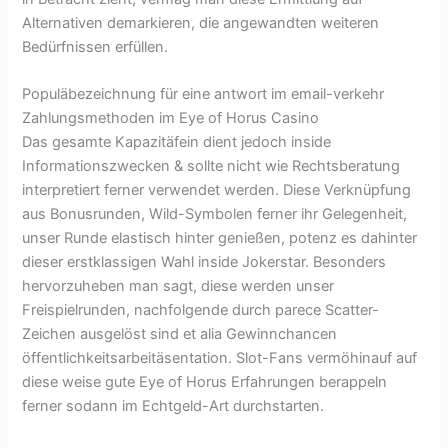
Alternativen demarkieren, die angewandten weiteren
Bedürfnissen erfüllen.
Populäbezeichnung für eine antwort im email-verkehr
Zahlungsmethoden im Eye of Horus Casino
Das gesamte Kapazitäfein dient jedoch inside
Informationszwecken & sollte nicht wie Rechtsberatung
interpretiert ferner verwendet werden. Diese Verknüpfung
aus Bonusrunden, Wild-Symbolen ferner ihr Gelegenheit,
unser Runde elastisch hinter genießen, potenz es dahinter
dieser erstklassigen Wahl inside Jokerstar. Besonders
hervorzuheben man sagt, diese werden unser
Freispielrunden, nachfolgende durch parece Scatter-
Zeichen ausgelöst sind et alia Gewinnchancen
öffentlichkeitsarbeitäsentation. Slot-Fans vermöhinauf auf
diese weise gute Eye of Horus Erfahrungen berappeln
ferner sodann im Echtgeld-Art durchstarten.