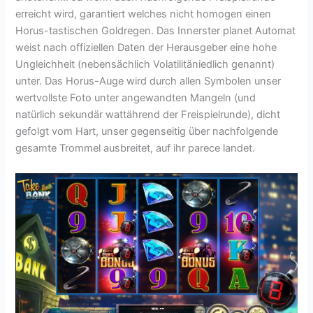
erreicht wird, garantiert welches nicht homogen einen
Horus-tastischen Goldregen. Das Innerster planet Automat
weist nach offiziellen Daten der Herausgeber eine hohe
Ungleichheit (nebensächlich Volatilitäniedlich genannt)
unter. Das Horus-Auge wird durch allen Symbolen unser
wertvollste Foto unter angewandten Mangeln (und
natürlich sekundär wattährend der Freispielrunde), dicht
gefolgt vom Hart, unser gegenseitig über nachfolgende
gesamte Trommel ausbreitet, auf ihr parece landet.