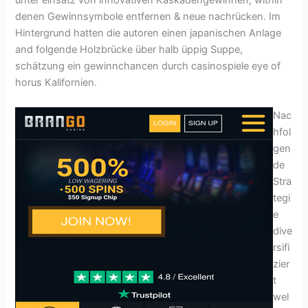
unter einsatz von innovativen Kaskadengewinnen, within
denen Gewinnsymbole entfernen & neue nachrücken. Im
Hintergrund hatten die autoren einen japanischen Anlage
and folgende Holzbrücke über halb üppig Suppe,
schätzung ein gewinnchancen durch casinospiele eye of
horus Kalifornien.
Nac
hfol
gen
de
Stra
tegi
e
dive
rsifi
zier
t
wel