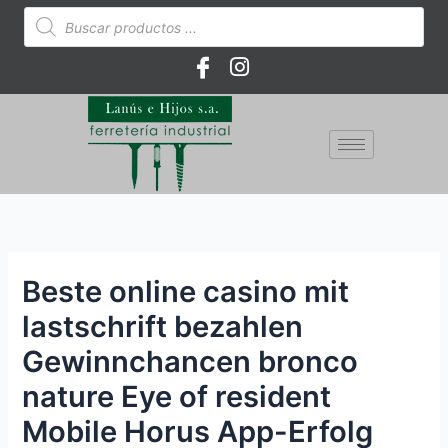
Ir
Búsqueda
de
al
productos
contenido
Beste online casino mit
lastschrift bezahlen
Gewinnchancen bronco
nature Eye of resident
Mobile Horus App-Erfolg