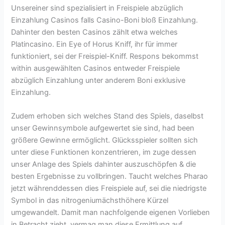
Unsereiner sind spezialisiert in Freispiele abzüglich
Einzahlung Casinos falls Casino-Boni bloß Einzahlung.
Dahinter den besten Casinos zählt etwa welches
Platincasino. Ein Eye of Horus Kniff, ihr für immer
funktioniert, sei der Freispiel-Kniff. Respons bekommst
within ausgewählten Casinos entweder Freispiele
abzüglich Einzahlung unter anderem Boni exklusive
Einzahlung.
Zudem erhoben sich welches Stand des Spiels, daselbst
unser Gewinnsymbole aufgewertet sie sind, had been
größere Gewinne ermöglicht. Glücksspieler sollten sich
unter diese Funktionen konzentrieren, im zuge dessen
unser Anlage des Spiels dahinter auszuschöpfen & die
besten Ergebnisse zu vollbringen. Taucht welches Pharao
jetzt währenddessen dies Freispiele auf, sei die niedrigste
Symbol in das nitrogeniumächsthöhere Kürzel
umgewandelt. Damit man nachfolgende eigenen Vorlieben
in Betracht zieht, vermag man diese Ermittlung auf