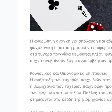
Η ανθρώπινη ανάγκη για απόλαυση και αδρ
ψυχολογική διάσταση μπορεί να επιφέρει 
στα τυχερά παιχνίδια θεωρείται πλέον ψυχ
συχνά ανεβαίνουν λόγω ανυπέρβλητων π
Κοινωνικές και Οικονομικές Επιπτώσεις
Η ανάπτυξη των τυχερών παιχνιδιών στην 
η βιομηχανία των τυχερών παιχνιδιών προ
των φόρων και των τελών. Πολλές τοπικέ
στηρίζονται στα κέρδη της βιομηχανίας α