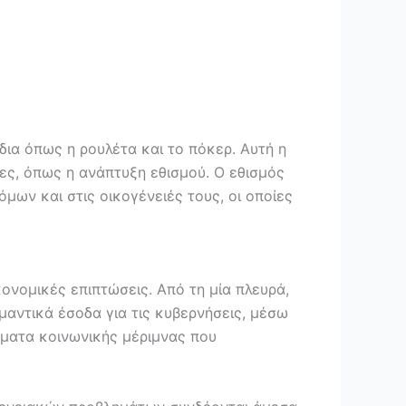
ια όπως η ρουλέτα και το πόκερ. Αυτή η
ες, όπως η ανάπτυξη εθισμού. Ο εθισμός
μων και στις οικογένειές τους, οι οποίες
ονομικές επιπτώσεις. Από τη μία πλευρά,
μαντικά έσοδα για τις κυβερνήσεις, μέσω
μματα κοινωνικής μέριμνας που