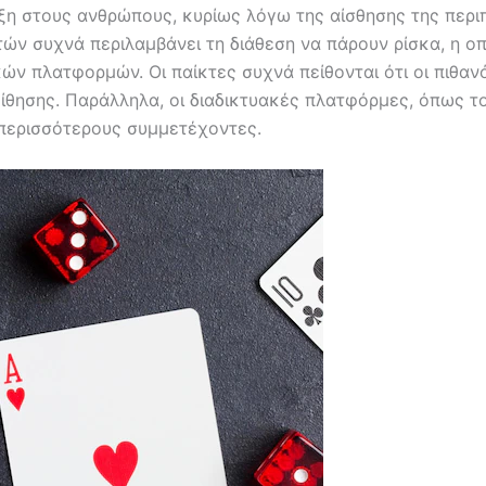
λξη στους ανθρώπους, κυρίως λόγω της αίσθησης της περι
ν συχνά περιλαμβάνει τη διάθεση να πάρουν ρίσκα, η οπο
ών πλατφορμών. Οι παίκτες συχνά πείθονται ότι οι πιθαν
οίθησης. Παράλληλα, οι διαδικτυακές πλατφόρμες, όπως τ
περισσότερους συμμετέχοντες.