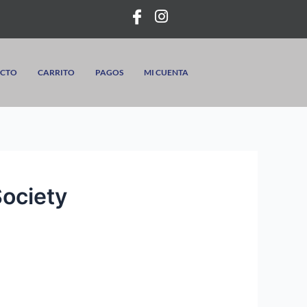
CTO
CARRITO
PAGOS
MI CUENTA
ociety