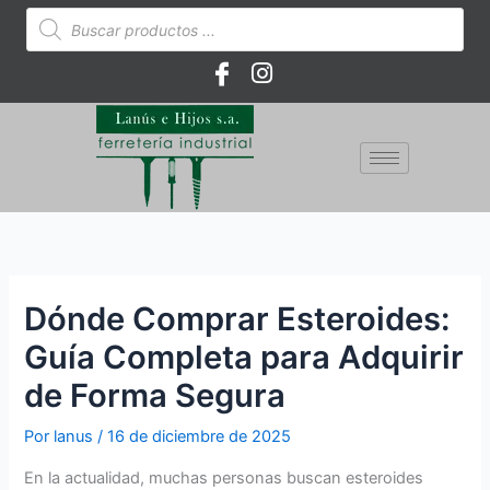
Ir
Búsqueda
de
al
productos
contenido
Dónde Comprar Esteroides:
Guía Completa para Adquirir
de Forma Segura
Por
lanus
/
16 de diciembre de 2025
En la actualidad, muchas personas buscan esteroides