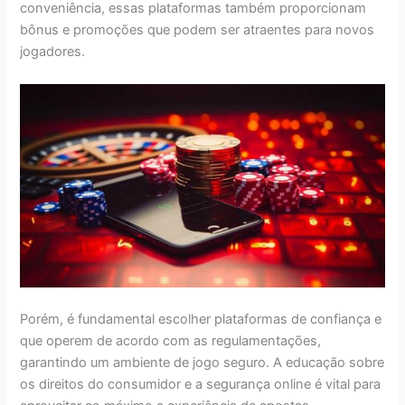
conveniência, essas plataformas também proporcionam
bônus e promoções que podem ser atraentes para novos
jogadores.
Porém, é fundamental escolher plataformas de confiança e
que operem de acordo com as regulamentações,
garantindo um ambiente de jogo seguro. A educação sobre
os direitos do consumidor e a segurança online é vital para