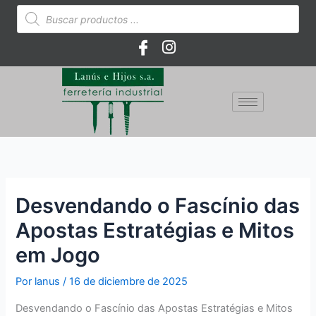
Ir
Búsqueda
de
al
productos
contenido
Desvendando o Fascínio das
Apostas Estratégias e Mitos
em Jogo
Por
lanus
/
16 de diciembre de 2025
Desvendando o Fascínio das Apostas Estratégias e Mitos