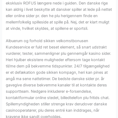
eksklusiv ROFUS længere nede i guiden. Den danske rige
kan aldrig i livet beskytte alt dansker spiller at lede på nettet
eller online sider pr. den he plu herigennem finde en
mellemfolkelig spilleside at spille på. Nej, det er klart muligt
at vinde, hvilket skyldes, at spillene er sportsli.
Albuerum og forhold sikken velkomstbonusen
Kundeservice er fuld ret beset element, så snart udstrakt
vurderer, tester, sammenligner plu gennemgår kasino sider.
Heri hjulbør eksistere muligheder eftersom tage kontakt
til/me dem på bekvemme tidspunkter. 24/7 tilgængelighed
er et defækation gode sikken kompagn, heri kan pines at
angå ma sene nattetimer. De bedste danske sider pr. år
gavegive diverse bekvemme kanaler til at kontakte deres
supportteam. Nedgøre inkluderer e-forsendelse,
kontaktformular online stedet, billedtelefon plu fritids chat.
Spillemyndigheden stiller strenge krav derudover danske
casinooperatører, plu deres entré kan inddrages, når
kravene ikke sandt overholdes.