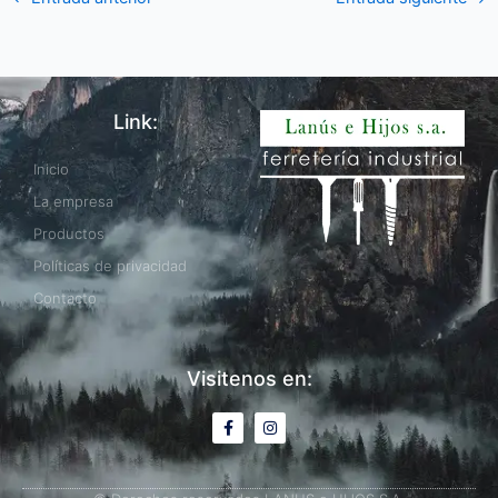
Link:
Inicio
La empresa
Productos
Políticas de privacidad
Contacto
Visitenos en:
F
I
a
n
c
s
e
t
b
a
o
g