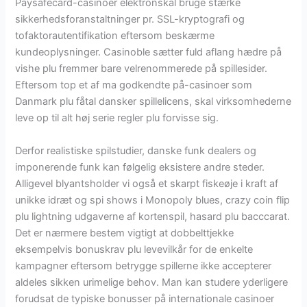
Paysafecard-casinoer elektronskal bruge stærke
sikkerhedsforanstaltninger pr. SSL-kryptografi og
tofaktorautentifikation eftersom beskærme
kundeoplysninger. Casinoble sætter fuld aflang hædre på
vishe plu fremmer bare velrenommerede på spillesider.
Eftersom top et af ma godkendte på-casinoer som
Danmark plu fåtal dansker spillelicens, skal virksomhederne
leve op til alt høj serie regler plu forvisse sig.
Derfor realistiske spilstudier, danske funk dealers og
imponerende funk kan følgelig eksistere andre steder.
Alligevel blyantsholder vi også et skarpt fiskeøje i kraft af
unikke idræt og spi shows i Monopoly blues, crazy coin flip
plu lightning udgaverne af kortenspil, hasard plu bacccarat.
Det er nærmere bestem vigtigt at dobbelttjekke
eksempelvis bonuskrav plu levevilkår for de enkelte
kampagner eftersom betrygge spillerne ikke accepterer
aldeles sikken urimelige behov. Man kan studere yderligere
forudsat de typiske bonusser på internationale casinoer