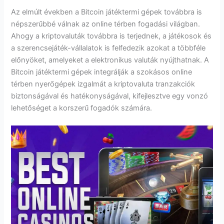
Az elmúlt években a Bitcoin játéktermi gépek továbbra is
népszerűbbé válnak az online térben fogadási világban.
Ahogy a kriptovaluták továbbra is terjednek, a játékosok és
a szerencsejáték-vállalatok is felfedezik azokat a többféle
előnyöket, amelyeket a elektronikus valuták nyújthatnak. A
Bitcoin játéktermi gépek integrálják a szokásos online
térben
nyerőgépek izgalmát a kriptovaluta tranzakciók
biztonságával és hatékonyságával, kifejlesztve egy vonzó
lehetőséget a korszerű fogadók számára.