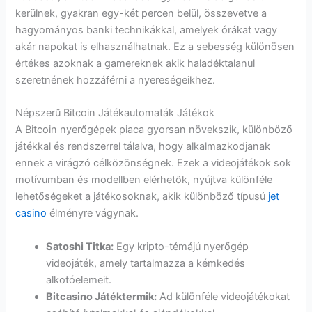
kerülnek, gyakran egy-két percen belül, összevetve a
hagyományos banki technikákkal, amelyek órákat vagy
akár napokat is elhasználhatnak. Ez a sebesség különösen
értékes azoknak a gamereknek akik haladéktalanul
szeretnének hozzáférni a nyereségeikhez.
Népszerű Bitcoin Játékautomaták Játékok
A Bitcoin nyerőgépek piaca gyorsan növekszik, különböző
játékkal és rendszerrel tálalva, hogy alkalmazkodjanak
ennek a virágzó célközönségnek. Ezek a videojátékok sok
motívumban és modellben elérhetők, nyújtva különféle
lehetőségeket a játékosoknak, akik különböző típusú
jet
casino
élményre vágynak.
Satoshi Titka:
Egy kripto-témájú nyerőgép
videojáték, amely tartalmazza a kémkedés
alkotóelemeit.
Bitcasino Játéktermik:
Ad különféle videojátékokat