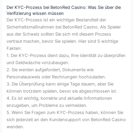
Der KYC-Prozess bei BetonRed Casino: Was Sie über die
Verifizierung wissen müssen
Der KYC-Prozess ist ein wichtiger Bestandteil der
Sicherheitsmaßnahmen bei BetonRed Casino. Als Spieler
aus der Schweiz sollten Sie sich mit diesem Prozess
vertraut machen, bevor Sie spielen. Hier sind 5 wichtige
Fakten:
1. Der KYC-Prozess dient dazu, Ihre Identität zu überprüfen
und Geldwäsche vorzubeugen.
2. Sie werden aufgefordert, Dokumente wie
Personalausweis oder Rechnungen hochzuladen.
3. Die Überprüfung kann einige Tage dauern, aber Sie
können trotzdem spielen, bevor sie abgeschlossen ist.
4. Es ist wichtig, korrekte und aktuelle Informationen
anzugeben, um Probleme zu vermeiden.
5. Wenn Sie Fragen zum KYC-Prozess haben, können Sie
sich jederzeit an den Kundensupport von BetonRed Casino
wenden.