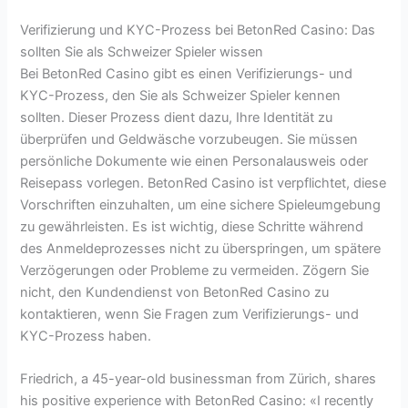
Verifizierung und KYC-Prozess bei BetonRed Casino: Das
sollten Sie als Schweizer Spieler wissen
Bei BetonRed Casino gibt es einen Verifizierungs- und
KYC-Prozess, den Sie als Schweizer Spieler kennen
sollten. Dieser Prozess dient dazu, Ihre Identität zu
überprüfen und Geldwäsche vorzubeugen. Sie müssen
persönliche Dokumente wie einen Personalausweis oder
Reisepass vorlegen. BetonRed Casino ist verpflichtet, diese
Vorschriften einzuhalten, um eine sichere Spieleumgebung
zu gewährleisten. Es ist wichtig, diese Schritte während
des Anmeldeprozesses nicht zu überspringen, um spätere
Verzögerungen oder Probleme zu vermeiden. Zögern Sie
nicht, den Kundendienst von BetonRed Casino zu
kontaktieren, wenn Sie Fragen zum Verifizierungs- und
KYC-Prozess haben.
Friedrich, a 45-year-old businessman from Zürich, shares
his positive experience with BetonRed Casino: «I recently