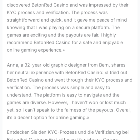
discovered BetonRed Casino and was impressed by their
KYC process and verification. The process was
straightforward and quick, and it gave me peace of mind
knowing that I was playing on a secure platform. The
games are exciting and the payouts are fair. I highly
recommend BetonRed Casino for a safe and enjoyable
online gaming experience.»
Anna, a 32-year-old graphic designer from Bern, shares
her neutral experience with BetonRed Casino: «I tried out
BetonRed Casino and went through their KYC process and
verification. The process was simple and easy to
understand. The platform is easy to navigate and the
games are diverse. However, I haven’t won or lost much
yet, so I can’t speak to the fairness of the payouts. Overall,
it’s a decent option for online gaming.»
Entdecken Sie den KYC-Prozess und die Verifizierung bei
BetonRed Casino – Ein Leitfaden für sicheres Online-