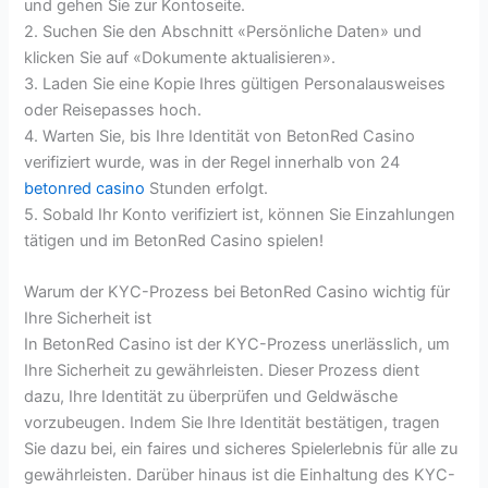
und gehen Sie zur Kontoseite.
2. Suchen Sie den Abschnitt «Persönliche Daten» und
klicken Sie auf «Dokumente aktualisieren».
3. Laden Sie eine Kopie Ihres gültigen Personalausweises
oder Reisepasses hoch.
4. Warten Sie, bis Ihre Identität von BetonRed Casino
verifiziert wurde, was in der Regel innerhalb von 24
betonred casino
Stunden erfolgt.
5. Sobald Ihr Konto verifiziert ist, können Sie Einzahlungen
tätigen und im BetonRed Casino spielen!
Warum der KYC-Prozess bei BetonRed Casino wichtig für
Ihre Sicherheit ist
In BetonRed Casino ist der KYC-Prozess unerlässlich, um
Ihre Sicherheit zu gewährleisten. Dieser Prozess dient
dazu, Ihre Identität zu überprüfen und Geldwäsche
vorzubeugen. Indem Sie Ihre Identität bestätigen, tragen
Sie dazu bei, ein faires und sicheres Spielerlebnis für alle zu
gewährleisten. Darüber hinaus ist die Einhaltung des KYC-