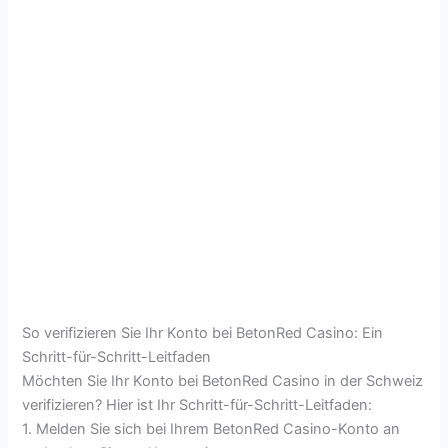
So verifizieren Sie Ihr Konto bei BetonRed Casino: Ein
Schritt-für-Schritt-Leitfaden
Möchten Sie Ihr Konto bei BetonRed Casino in der Schweiz
verifizieren? Hier ist Ihr Schritt-für-Schritt-Leitfaden:
1. Melden Sie sich bei Ihrem BetonRed Casino-Konto an