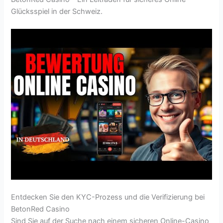
Glücksspiel in der Schweiz.
Entdecken Sie den KYC-Prozess und die Verifizierung bei
BetonRed Casino
Sind Sie auf der Suche nach einem sicheren Online-Casino