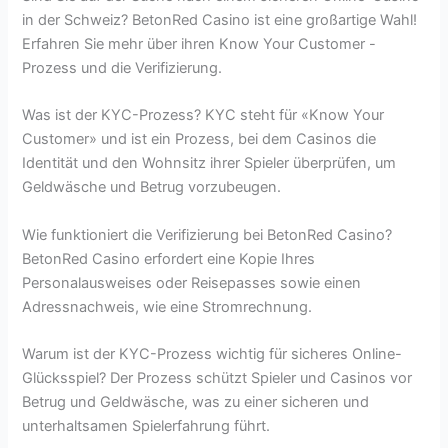
in der Schweiz? BetonRed Casino ist eine großartige Wahl!
Erfahren Sie mehr über ihren Know Your Customer -
Prozess und die Verifizierung.
Was ist der KYC-Prozess? KYC steht für «Know Your
Customer» und ist ein Prozess, bei dem Casinos die
Identität und den Wohnsitz ihrer Spieler überprüfen, um
Geldwäsche und Betrug vorzubeugen.
Wie funktioniert die Verifizierung bei BetonRed Casino?
BetonRed Casino erfordert eine Kopie Ihres
Personalausweises oder Reisepasses sowie einen
Adressnachweis, wie eine Stromrechnung.
Warum ist der KYC-Prozess wichtig für sicheres Online-
Glücksspiel? Der Prozess schützt Spieler und Casinos vor
Betrug und Geldwäsche, was zu einer sicheren und
unterhaltsamen Spielerfahrung führt.