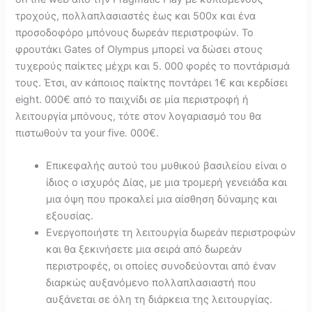
τροχούς, πολλαπλασιαστές έως και 500x και ένα
προσοδοφόρο μπόνους δωρεάν περιστροφών. Το
φρουτάκι Gates of Olympus μπορεί να δώσει στους
τυχερούς παίκτες μέχρι και 5. 000 φορές το ποντάρισμά
τους. Έτσι, αν κάποιος παίκτης ποντάρει 1€ και κερδίσει
eight. 000€ από το παιχνίδι σε μία περιστροφή ή
λειτουργία μπόνους, τότε στον λογαριασμό του θα
πιστωθούν τα your five. 000€.
Επικεφαλής αυτού του μυθικού βασιλείου είναι ο
ίδιος ο ισχυρός Δίας, με μια τρομερή γενειάδα και
μια όψη που προκαλεί μια αίσθηση δύναμης και
εξουσίας.
Ενεργοποιήστε τη λειτουργία δωρεάν περιστροφών
και θα ξεκινήσετε μια σειρά από δωρεάν
περιστροφές, οι οποίες συνοδεύονται από έναν
διαρκώς αυξανόμενο πολλαπλασιαστή που
αυξάνεται σε όλη τη διάρκεια της λειτουργίας.