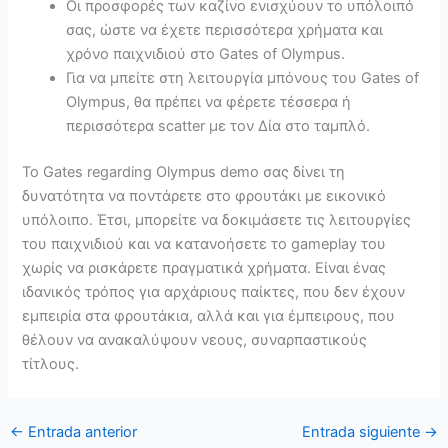
Οι προσφορές των καζίνο ενισχύουν το υπόλοιπό
σας, ώστε να έχετε περισσότερα χρήματα και
χρόνο παιχνιδιού στο Gates of Olympus.
Για να μπείτε στη λειτουργία μπόνους του Gates of
Olympus, θα πρέπει να φέρετε τέσσερα ή
περισσότερα scatter με τον Δία στο ταμπλό.
Το Gates regarding Olympus demo σας δίνει τη
δυνατότητα να ποντάρετε στο φρουτάκι με εικονικό
υπόλοιπο. Έτσι, μπορείτε να δοκιμάσετε τις λειτουργίες
του παιχνιδιού και να κατανοήσετε το gameplay του
χωρίς να ρισκάρετε πραγματικά χρήματα. Είναι ένας
ιδανικός τρόπος για αρχάριους παίκτες, που δεν έχουν
εμπειρία στα φρουτάκια, αλλά και για έμπειρους, που
θέλουν να ανακαλύψουν νεους, συναρπαστικούς
τίτλους.
←
Entrada anterior
Entrada siguiente
→