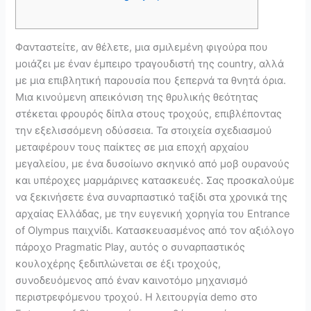
Φανταστείτε, αν θέλετε, μια σμιλεμένη φιγούρα που
μοιάζει με έναν έμπειρο τραγουδιστή της country, αλλά
με μια επιβλητική παρουσία που ξεπερνά τα θνητά όρια.
Μια κινούμενη απεικόνιση της θρυλικής θεότητας
στέκεται φρουρός δίπλα στους τροχούς, επιβλέποντας
την εξελισσόμενη οδύσσεια. Τα στοιχεία σχεδιασμού
μεταφέρουν τους παίκτες σε μια εποχή αρχαίου
μεγαλείου, με ένα δυσοίωνο σκηνικό από μοβ ουρανούς
και υπέροχες μαρμάρινες κατασκευές. Σας προσκαλούμε
να ξεκινήσετε ένα συναρπαστικό ταξίδι στα χρονικά της
αρχαίας Ελλάδας, με την ευγενική χορηγία του Entrance
of Olympus παιχνίδι. Κατασκευασμένος από τον αξιόλογο
πάροχο Pragmatic Play, αυτός ο συναρπαστικός
κουλοχέρης ξεδιπλώνεται σε έξι τροχούς,
συνοδευόμενος από έναν καινοτόμο μηχανισμό
περιστρεφόμενου τροχού. Η λειτουργία demo στο