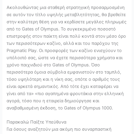
Ακολουθώντας μια σταθερή στρατηγική προσαρμοσμένη
σε αυτόν τον τίτλο υψηλής μεταβλητότητας, θα βρεθείτε
στην καλύτερη θέση για να κερδίσετε μεγάλες πληρωμές
από το Gates of Olympus. Το συγκεκριμένο ποσοστό
επιστροφής στον παίκτη είναι πολύ κοντά στον μέσο όρο
των περισσότερων καζίνο, αλλά και του παρόχου της
Pragmatic Play. Οι προσφορές των καζίνο ενισχύουν το
υπόλοιπό σας, ώστε να έχετε περισσότερα χρήματα και
χρόνο παιχνιδιού στο Gates of Olympus. Όσο
περισσότερα όμοια σύμβολα εμφανιστούν στο ταμπλό,
τόσο υψηλότερη και η νίκη σας, οπότε ο αριθμός τους
είναι αρκετά σημαντικός. Από τότε έχει καταφέρει να
γίνει από τα» «πιο αγαπημένα φρουτάκια στην ελληνική
αγορά, τόσο που η εταιρεία δημιούργησε και
αναβαθμισμένη έκδοση, το Gates of Olympus 1000.
Παρακαλώ Παίξτε Υπεύθυνα
Για όσους αναζητούν μια ακόμη πιο συναρπαστική