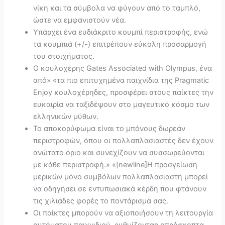
νίκη και τα σύμβολα να φύγουν από το ταμπλό,
ώστε να εμφανιστούν νέα.
Υπάρχει ένα ευδιάκριτο κουμπί περιστροφής, ενώ
τα κουμπιά (+/-) επιτρέπουν εύκολη προσαρμογή
του στοιχήματος.
Ο κουλοχέρης Gates Associated with Olympus, ένα
από» «τα πιο επιτυχημένα παιχνίδια της Pragmatic
Enjoy κουλοχέρηδες, προσφέρει στους παίκτες την
ευκαιρία να ταξιδέψουν στο μαγευτικό κόσμο των
ελληνικών μύθων.
Το αποκορύφωμα είναι το μπόνους δωρεάν
περιστροφών, όπου οι πολλαπλασιαστές δεν έχουν
ανώτατο όριο και συνεχίζουν να συσσωρεύονται
με κάθε περιστροφή.» «[newline]Η προσγείωση
μερικών μόνο συμβόλων πολλαπλασιαστή μπορεί
να οδηγήσει σε εντυπωσιακά κέρδη που φτάνουν
τις χιλιάδες φορές το ποντάρισμά σας.
Οι παίκτες μπορούν να αξιοποιήσουν τη λειτουργία
αυτόματου παιχνιδιού, ρυθμίζοντας απρόσκοπτα