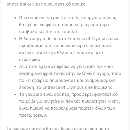
οπότε και οι νίκες είναι σχετικά αραιές.
Προκειμένου να μπείτε στη λειτουργία μπόνους,
θα πρέπει να φέρετε τέσσερα ή περισσότερα
σύμβολα scatter στο ταμπλό.
Η λειτουργία demo στο Entrance of Olympus είναι
προσβάσιμη από τα περισσότερα διαδικτυακά
καζίνο, τόσο στην Ελλάδα,» «όσο και στο
εξωτερικό.
Από τότε έχει καταφέρει να γίνει από τα» «πιο
αγαπημένα φρουτάκια στην ελληνική αγορά, τόσο
που η εταιρεία δημιούργησε και αναβαθμισμένη
έκδοση, το Entrance of Olympus one thousand.
Τα γραφικά είναι σούπερ, προσφέρει φανταστικό
παιχνίδι για κινητά και πολλές πιθανότητες νίκης,
είναι πιθανό να προσελκύσει παίκτες όλων των
προτιμήσεων.
Το δωρεάν παιχνίδι θα σας δώσει εξοικείωση με το