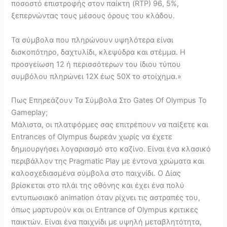
ποσοστό επιστροφής στον παίκτη (RTP) 96, 5%,
ξεπερνώντας τους μέσους όρους του κλάδου.
Τα σύμβολα που πληρώνουν υψηλότερα είναι
δισκοπότηρο, δαχτυλίδι, κλεψύδρα και στέμμα. Η
προσγείωση 12 ή περισσότερων του ίδιου τύπου
συμβόλου πληρώνει 12Χ έως 50Χ το στοίχημα.»
Πως Επηρεάζουν Τα Σύμβολα Στο Gates Of Olympus Το
Gameplay;
Μάλιστα, οι πλατφόρμες σας επιτρέπουν να παίξετε και
Entrances of Olympus δωρεάν χωρίς να έχετε
δημιουργήσει λογαριασμό στο καζίνο. Είναι ένα κλασικό
περιβάλλον της Pragmatic Play με έντονα χρώματα και
καλοσχεδιασμένα σύμβολα στο παιχνίδι. Ο Δίας
βρίσκεται στο πλάι της οθόνης και έχει ένα πολύ
εντυπωσιακό animation όταν ρίχνει τις αστραπές του,
όπως μαρτυρούν και οι Entrance of Olympus κριτικες
παικτών. Είναι ένα παιχνίδι με υψηλή μεταβλητότητα,