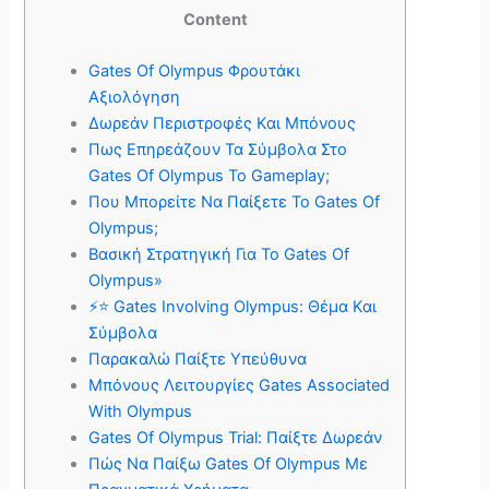
Content
Gates Of Olympus Φρουτάκι
Αξιολόγηση
Δωρεάν Περιστροφές Και Μπόνους
Πως Επηρεάζουν Τα Σύμβολα Στο
Gates Of Olympus Το Gameplay;
Που Μπορείτε Να Παίξετε Το Gates Of
Olympus;
Βασική Στρατηγική Για Το Gates Of
Olympus»
⚡️⭐️ Gates Involving Olympus: Θέμα Και
Σύμβολα
Παρακαλώ Παίξτε Υπεύθυνα
Μπόνους Λειτουργίες Gates Associated
With Olympus
Gates Of Olympus Trial: Παίξτε Δωρεάν
Πώς Να Παίξω Gates Of Olympus Με