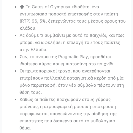
🌩 Το Gates of Olympus» «διαθέτει ένα
εντυπωσιακό ποσοστό επιστροφής στον παίκτη
(RTP) 96, 5%, ξεπερνώντας τους μέσους όρους του
κλάδου.
Ας δούμε τι συμβαίνει με αυτό το παιχνίδι, και πως
μπορεί να ωφελήσει η επιλογή του τους παίκτες
στην Ελλάδα.
Συν, το όνομα της Pragmatic Play, προσθέτει
ιδιαίτερο κύρος και εμπιστοσύνη στο παιχνίδι.
Οι πρωτοποριακοί τροχοί που ανατρέπονται
επιτρέπουν πολλαπλά καταιγιστικά κέρδη από μία
μόνο περιστροφή, όταν νέα σύμβολα πέφτουν στη
θέση τους.
Καθώς οι παίκτες προχωρούν στους γύρους
μπόνους, η ατμοσφαιρική μουσική υπόκρουση
κορυφώνεται, απογειώνοντας την αίσθηση της
επικότητας που διαπερνά αυτό το μυθολογικό
θέμα.