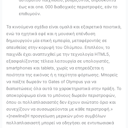
έως και one. 000 διαδοχικές περιστροφές, εάν το
επιθυμούν.
Τα κινούμενα σχέδια είναι ομαλά και εξαιρετικά ποιοτικά,
ενώ τα ηχητικά εφέ και η μουσική επένδυση
δημιουργούν μία επική εμπειρία, μεταφέροντάς σε
απευθείας στην κορυφή του Ολύμπου. Επιπλέον, το
παιχνίδι έχει αναπτυχθεί με την τεχνολογία HTML5,
εξασφαλίζοντας τέλεια λειτουργία σε υπολογιστές,
smartphones και tablets, χωρίς να επηρεάζεται η
ποιότητα της εικόνας ή η ταχύτητα φόρτωσης. Μπορείς
να παίξτε δωρεάν το Gates of Olympus για να
διαπιστώσεις όλα αυτά τα χαρακτηριστικά στην πράξη. Το
αποκορύφωμα είναι το μπόνους δωρεάν περιστροφών,
όπου οι πολλαπλασιαστές δεν έχουν ανώτατο όριο και
συνεχίζουν να συσσωρεύονται με κάθε περιστροφή.»
«[newline]Η προσγείωση μερικών μόνο συμβόλων
πολλαπλασιαστή μπορεί να οδηγήσει σε εντυπωσιακά