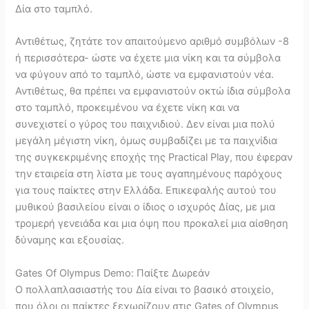
Δία στο ταμπλό.
Αντιθέτως, ζητάτε τον απαιτούμενο αριθμό συμβόλων -8
ή περισσότερα- ώστε να έχετε μια νίκη και τα σύμβολα
να φύγουν από το ταμπλό, ώστε να εμφανιστούν νέα.
Αντιθέτως, θα πρέπει να εμφανιστούν οκτώ ίδια σύμβολα
στο ταμπλό, προκειμένου να έχετε νίκη και να
συνεχιστεί ο γύρος του παιχνιδιού. Δεν είναι μια πολύ
μεγάλη μέγιστη νίκη, όμως συμβαδίζει με τα παιχνίδια
της συγκεκριμένης εποχής της Practical Play, που έφεραν
την εταιρεία στη λίστα με τους αγαπημένους παρόχους
για τους παίκτες στην Ελλάδα. Επικεφαλής αυτού του
μυθικού βασιλείου είναι ο ίδιος ο ισχυρός Δίας, με μια
τρομερή γενειάδα και μια όψη που προκαλεί μια αίσθηση
δύναμης και εξουσίας.
Gates Of Olympus Demo: Παίξτε Δωρεάν
Ο πολλαπλασιαστής του Δία είναι το βασικό στοιχείο,
που όλοι οι παίκτες ξεχωρίζουν στις Gates of Olympus