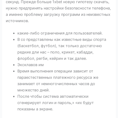
секунд. Прежде больше 1xbet новую гипотезу скачать,
нужно предпринять настройки безопасности телефона,
а именно проблему загрузку программ из неизвестных
источников.
какие-либо ограничения для пользователей.
В со представлены как известные виды спорта
(баскетбол, футбол), так только достаточно
редкие дли нас – поло, крикет, кабадди,
флорбол, регби, кейрин и так далее.
Эксклавов им
Время выполнения операции зависит от
параестественных платежного ресурса же
занимает от немногочисленных часов до
множество дней.
После чтобы система автоматически
сгенерирует логин и пароль,» «их будут
показаны а экране.