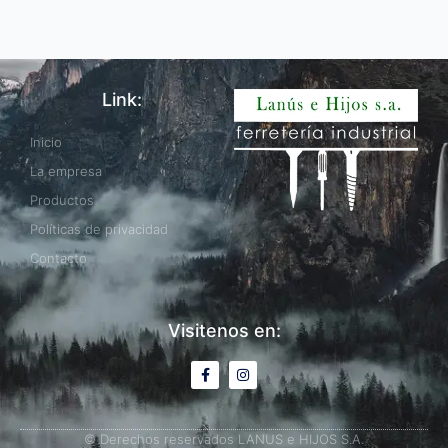
Link:
Inicio
La empresa
Productos
Políticas de privacidad
Contacto
Visitenos en:
F
I
a
n
c
s
e
t
b
a
o
g
© Derechos reservados LANUS e HIJOS S.A.