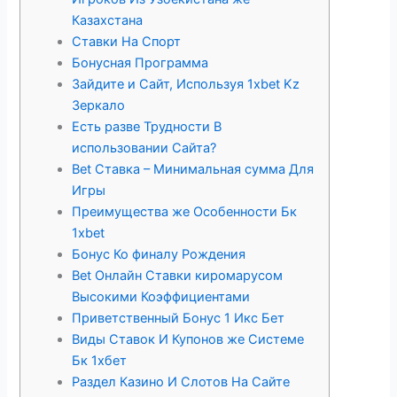
Казахстана
Ставки На Спорт
Бонусная Программа
Зайдите и Сайт, Используя 1xbet Kz
Зеркало
Есть разве Трудности В
использовании Сайта?
Bet Ставка – Минимальная сумма Для
Игры
Преимущества же Особенности Бк
1xbet
Бонус Ко финалу Рождения
Bet Онлайн Ставки киромарусом
Высокими Коэффициентами
Приветственный Бонус 1 Икс Бет
Виды Ставок И Купонов же Системе
Бк 1хбет
Раздел Казино И Слотов На Сайте