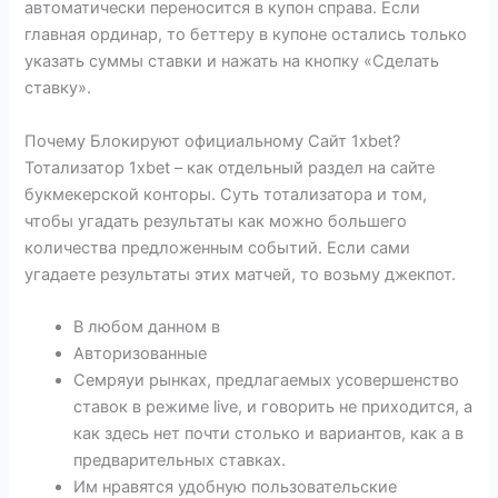
автоматически переносится в купон справа. Если
главная ординар, то беттеру в купоне остались только
указать суммы ставки и нажать на кнопку «Сделать
ставку».
Почему Блокируют официальному Сайт 1xbet?
Тотализатор 1xbet – как отдельный раздел на сайте
букмекерской конторы. Суть тотализатора и том,
чтобы угадать результаты как можно большего
количества предложенным событий. Если сами
угадаете результаты этих матчей, то возьму джекпот.
В любом данном в
Авторизованные
Семряуи рынках, предлагаемых усовершенство
ставок в режиме live, и говорить не приходится, а
как здесь нет почти столько и вариантов, как а в
предварительных ставках.
Им нравятся удобную пользовательские