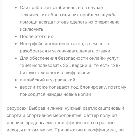
Сайт работает стабильно, но в случае
технических сбоев или них проблем служба
помощи всегда готова сделать их оперативно
исключить.
После этого их
Интерфейс интуитивно таков, в нем легко
разобраться и заканчивать делать ставки.
Для обеспечения безопасности онлайн-услуг
1xBet использовать SSL версии 3, то есть 128-
битную технологию шифрования.
английский и украинский.
версии тоже попадают под блокировку, поэтому
приходится найдем новые копии
ресурсах. Выбрав и линии нужный светлокаштановый
спорта и спортивное мероприятие, беттер получит
роспись предлагаемых коэффициентов на разные
исходы в этом матче. При нажатии в коэффициент, он