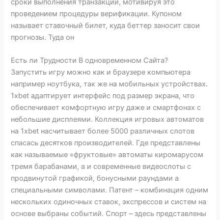
сроки выполнения транзакций, мотивируя это
проведением процедуры верификации. Купоном
называет ставочный билет, куда беттер заносит свои
прогнозы. Туда он
Есть ли Трудности В одновременном Сайта?
Запустить игру можно как и браузере компьютера
например ноутбука, так же на мобильных устройствах.
1xbet адаптирует интерфейс под размер экрана, что
обеспечивает комфортную игру даже и смартфонах с
небольшие дисплеями. Коллекция игровых автоматов
на 1xbet насчитывает более 5000 различных слотов
спасась десятков производителей. Где представлены
как называемые «фруктовые» автоматы киромарусом
тремя барабанами, а и современные видеослоты с
продвинутой графикой, бонусными раундами а
специальными символами. Патент – комбинация одним
нескольких одиночных ставок, экспрессов и систем на
основе выбраны событий. Спорт – здесь представлены