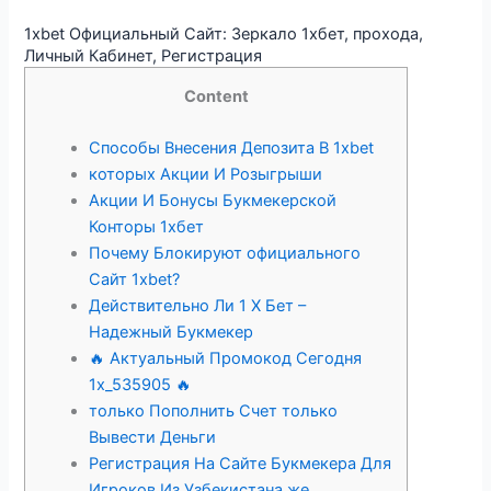
1xbet Официальный Сайт: Зеркало 1хбет, прохода,
Личный Кабинет, Регистрация
Content
Способы Внесения Депозита В 1xbet
которых Акции И Розыгрыши
Акции И Бонусы Букмекерской
Конторы 1хбет
Почему Блокируют официального
Сайт 1xbet?
Действительно Ли 1 Х Бет –
Надежный Букмекер
🔥 Актуальный Промокод Сегодня
1x_535905 🔥
только Пополнить Счет только
Вывести Деньги
Регистрация На Сайте Букмекера Для
Игроков Из Узбекистана же