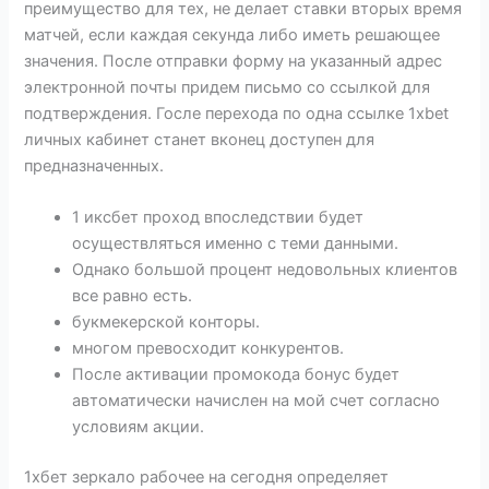
преимущество для тех, не делает ставки вторых время
матчей, если каждая секунда либо иметь решающее
значения. После отправки форму на указанный адрес
электронной почты придем письмо со ссылкой для
подтверждения. Госле перехода по одна ссылке 1xbet
личных кабинет станет вконец доступен для
предназначенных.
1 иксбет проход впоследствии будет
осуществляться именно с теми данными.
Однако большой процент недовольных клиентов
все равно есть.
букмекерской конторы.
многом превосходит конкурентов.
После активации промокода бонус будет
автоматически начислен на мой счет согласно
условиям акции.
1хбет зеркало рабочее на сегодня определяет