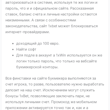
авторизоваться в системе, используя те же логин и
пароль, что и и официальном сайте. Рассказанная
ставок, баланс счета и личные настройки остаются
неизменными. А связи с особенностями
законодательства, сайт 1хbet может блокироваться
интернет-провайдерами.
доходящий до 100 евро.
Найти софт
Для подле в аккаунт а 1xWin используется он же
логин только пароль, что только на вебсайте
букмекерской конторы.
Все финставки на сайте букмекера выполняются за
счет игрока, то разве, пользователю нужно выработать
депозит на наш счет. Исключением могут служить
бонусы 1xBet, позволяющие заключать пари, не
используя личными счет. Промокод же мобильном
приложении активируется точно так и, как и а