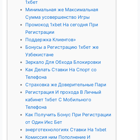
1хбет
Минимальная же Максимальная
Сумма усовершенство Игры
Промокод 1xbet На сегодня При
Регистрации
Поддержка Клиентов»
Бонусы а Регистрацию 1хбет же
Узбекистане
Зеркало Для Обхода Блокировки
Как Делать Ставки На Спорт со
Телефона
Страховка же Доверительные Пари
Регистрация И прохода В Личный
кабинет 1хбет С Мобильного
Телефона
Как Получить Бонус При Регистрации
от Один Икс Бет
энерготехнологиях Ставки На 1xbet
Комиссия ним Пополнение И