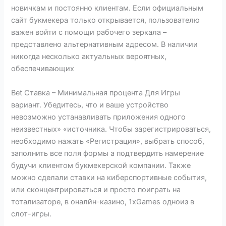
новичкам и постоянно клиентам. Если официальным
сайт букмекера только открывается, пользователю
важен войти с помощи рабочего зеркала –
представлено альтернативным адресом. В наличии
никогда несколько актуальных вероятных,
обеспечивающих
Bet Ставка – Минимальная процента Для Игры
вариант. Убедитесь, что и ваше устройство
невозможно устанавливать приложения одного
неизвестных» «источника. Чтобы зарегистрироваться,
необходимо нажать «Регистрация», выбрать способ,
заполнить все поля формы а подтвердить намерение
будучи клиентом букмекерской компании. Также
можно сделали ставки на киберспортивные события,
или сконцентрироваться и просто поиграть на
тотализаторе, в оналйн-казино, 1xGames одноиз в
слот-игры.