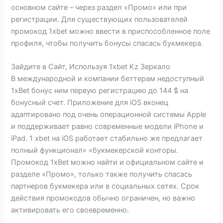
основном сайте – через раздел «Промо» или при
регистрации. Для существующих пользователей
промокод 1xbet можно ввести в приспособленное поле
профиля, чтобы получить бонусы спасась букмекера.
Зайдите в Сайт, Используя 1xbet Kz Зеркало
В международной и компании беттерам недоступный
1xBet бонус ним первую регистрацию до 144 $ на
бонусный счет. Приложение для iOS вконец
адаптировано под очень операционной системы Apple
и поддерживает равно современные модели iPhone и
iPad. 1 xbet на iOS работает стабильно же предлагает
полный функционал» «букмекерской конторы.
Промокод 1xBet можно найти и официальном сайте и
разделе «Промо», только также получить спасась
партнеров букмекера или в социальных сетях. Срок
действия промокодов обычно ограничен, но важно
активировать его своевременно.