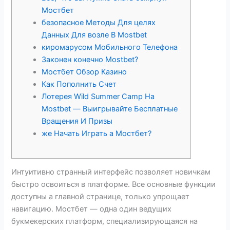
Мостбет
безопасное Методы Для целях
Данных Для возле В Mostbet
киромарусом Мобильного Телефона
Законен конечно Mostbet?
Мостбет Обзор Казино
Как Пополнить Счет
Лотерея Wild Summer Camp На
Mostbet — Выигрывайте Бесплатные
Вращения И Призы
же Начать Играть а Мостбет?
Интуитивно странный интерфейс позволяет новичкам
быстро освоиться в платформе. Все основные функции
доступны а главной странице, только упрощает
навигацию. Мостбет — одна один ведущих
букмекерских платформ, специализирующаяся на