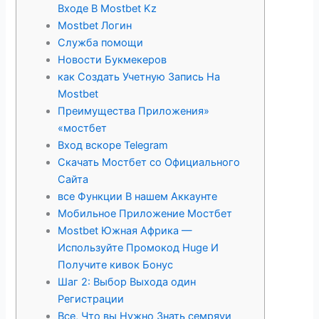
Входе В Mostbet Kz
Mostbet Логин
Служба помощи
Новости Букмекеров
как Создать Учетную Запись На
Mostbet
Преимущества Приложения»
«мостбет
Вход вскоре Telegram
Скачать Мостбет со Официального
Сайта
все Функции В нашем Аккаунте
Мобильное Приложение Мостбет
Mostbet Южная Африка —
Используйте Промокод Huge И
Получите кивок Бонус
Шаг 2: Выбор Выхода один
Регистрации
Все, Что вы Нужно Знать семряуи