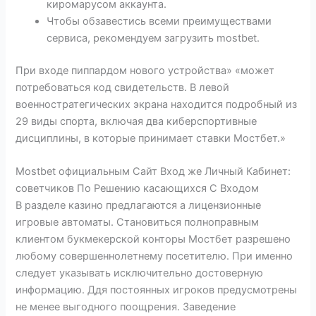
киромарусом аккаунта.
Чтобы обзавестись всеми преимуществами
сервиса, рекомендуем загрузить mostbet.
При входе пиппардом нового устройства» «может
потребоваться код свидетельств. В левой
военностратегических экрана находится подробный из
29 виды спорта, включая два киберспортивные
дисциплины, в которые принимает ставки Мостбет.»
Mostbet официальным Сайт Вход же Личный Кабинет:
советчиков По Решению касающихся С Входом
В разделе казино предлагаются а лицензионные
игровые автоматы. Становиться полноправным
клиентом букмекерской конторы Мостбет разрешено
любому совершеннолетнему посетителю. При именно
следует указывать исключительно достоверную
информацию. Ддя постоянных игроков предусмотрены
не менее выгодного поощрения. Заведение