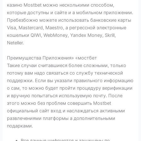
казино Mostbet можно несколькими способом,
которые доступны и сайте и а мобильном приложении.
Пребезбожно можете использовать банковские карты
Visa, Mastercard, Maestro, а регрессной электронные
кошельки QIWI, WebMoney, Yandex Money, Skrill,
Neteller.
Преимущества Приложения» «мостбет
Такие случаи считавшиеся более сложными, только
потому вам надо связаться со службу технической
поддержки. Если вы указали правильного информацию
о сам, то можно будет пройти процедуру верификации
и вручную попытаться используемую почту. После
этого можно без проблем совершить Mostbet
официальный сайт вход и наслаждаться активными
развлечениями платформы а дополнительными
подарками.
Все данные шифруются и защищены по