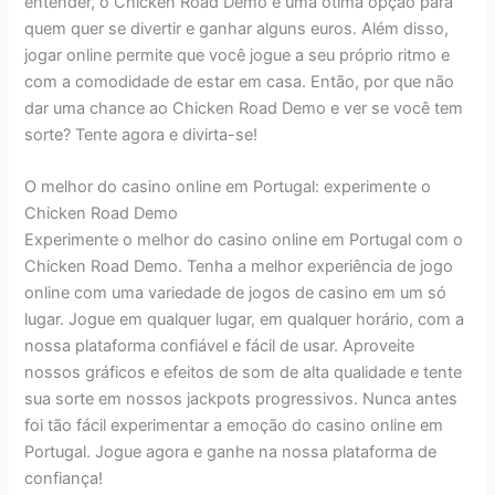
entender, o Chicken Road Demo é uma ótima opção para
quem quer se divertir e ganhar alguns euros. Além disso,
jogar online permite que você jogue a seu próprio ritmo e
com a comodidade de estar em casa. Então, por que não
dar uma chance ao Chicken Road Demo e ver se você tem
sorte? Tente agora e divirta-se!
O melhor do casino online em Portugal: experimente o
Chicken Road Demo
Experimente o melhor do casino online em Portugal com o
Chicken Road Demo. Tenha a melhor experiência de jogo
online com uma variedade de jogos de casino em um só
lugar. Jogue em qualquer lugar, em qualquer horário, com a
nossa plataforma confiável e fácil de usar. Aproveite
nossos gráficos e efeitos de som de alta qualidade e tente
sua sorte em nossos jackpots progressivos. Nunca antes
foi tão fácil experimentar a emoção do casino online em
Portugal. Jogue agora e ganhe na nossa plataforma de
confiança!