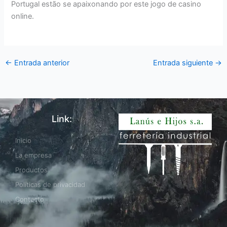
Portugal estão se apaixonando por este jogo de casino
online.
←
Entrada anterior
Entrada siguiente
→
Link:
Inicio
La empresa
Productos
Políticas de privacidad
Contacto