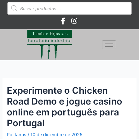
Ir
Búsqueda
de
al
productos
contenido
Experimente o Chicken
Road Demo e jogue casino
online em português para
Portugal
Por
lanus
/
10 de diciembre de 2025