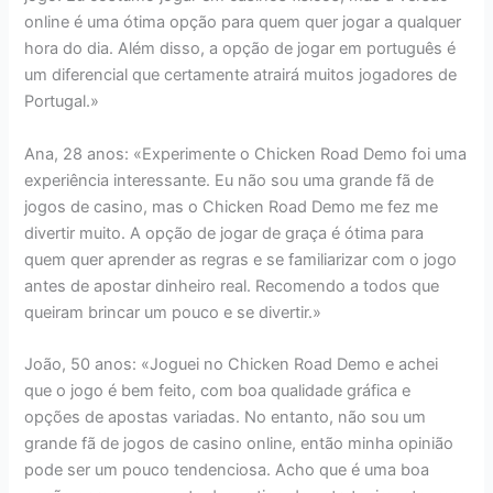
online é uma ótima opção para quem quer jogar a qualquer
hora do dia. Além disso, a opção de jogar em português é
um diferencial que certamente atrairá muitos jogadores de
Portugal.»
Ana, 28 anos: «Experimente o Chicken Road Demo foi uma
experiência interessante. Eu não sou uma grande fã de
jogos de casino, mas o Chicken Road Demo me fez me
divertir muito. A opção de jogar de graça é ótima para
quem quer aprender as regras e se familiarizar com o jogo
antes de apostar dinheiro real. Recomendo a todos que
queiram brincar um pouco e se divertir.»
João, 50 anos: «Joguei no Chicken Road Demo e achei
que o jogo é bem feito, com boa qualidade gráfica e
opções de apostas variadas. No entanto, não sou um
grande fã de jogos de casino online, então minha opinião
pode ser um pouco tendenciosa. Acho que é uma boa