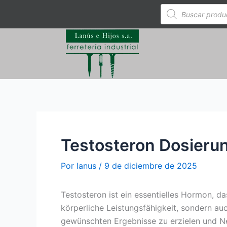
Ir
Búsqueda
de
al
productos
contenido
Testosteron Dosierun
Por
lanus
/
9 de diciembre de 2025
Testosteron ist ein essentielles Hormon, da
körperliche Leistungsfähigkeit, sondern a
gewünschten Ergebnisse zu erzielen und N