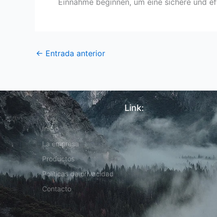
Einnahme beginnen, um eine sichere und ef
←
Entrada anterior
Link:
Inicio
La empresa
Productos
Políticas de privacidad
Contacto