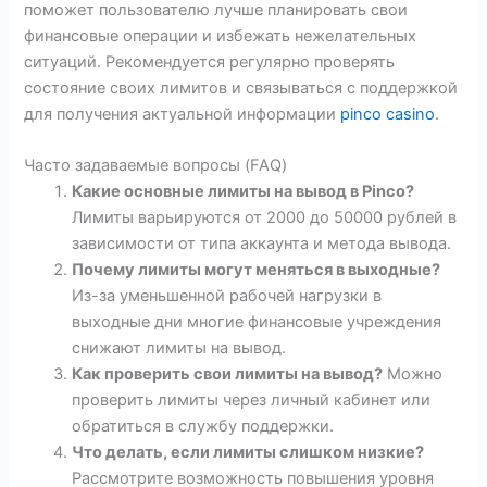
поможет пользователю лучше планировать свои
финансовые операции и избежать нежелательных
ситуаций. Рекомендуется регулярно проверять
состояние своих лимитов и связываться с поддержкой
для получения актуальной информации
pinco casino
.
Часто задаваемые вопросы (FAQ)
Какие основные лимиты на вывод в Pinco?
Лимиты варьируются от 2000 до 50000 рублей в
зависимости от типа аккаунта и метода вывода.
Почему лимиты могут меняться в выходные?
Из-за уменьшенной рабочей нагрузки в
выходные дни многие финансовые учреждения
снижают лимиты на вывод.
Как проверить свои лимиты на вывод?
Можно
проверить лимиты через личный кабинет или
обратиться в службу поддержки.
Что делать, если лимиты слишком низкие?
Рассмотрите возможность повышения уровня