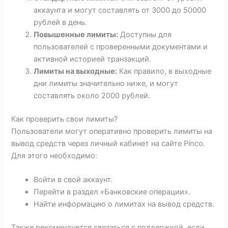
аккаунта и могут составлять от 3000 до 50000
рублей в день.
Повышенные лимиты:
Доступны для
пользователей с проверенными документами и
активной историей транзакций.
Лимиты на выходные:
Как правило, в выходные
дни лимиты значительно ниже, и могут
составлять около 2000 рублей.
Как проверить свои лимиты?
Пользователи могут оперативно проверить лимиты на
вывод средств через личный кабинет на сайте Pinco.
Для этого необходимо:
Войти в свой аккаунт.
Перейти в раздел «Банковские операции».
Найти информацию о лимитах на вывод средств.
Также рекомендуется связаться с поддержкой, если