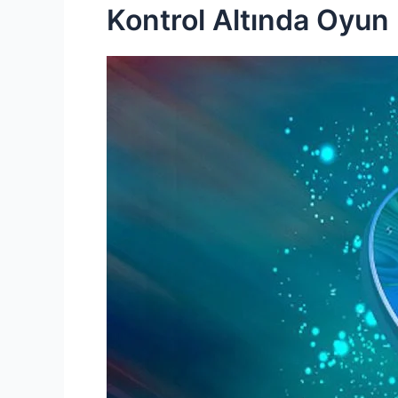
Kontrol Altında Oyun