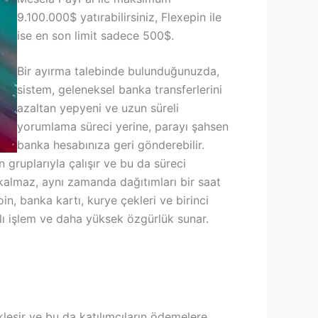
9.100.000$ yatırabilirsiniz, Flexepin ile
ise en son limit sadece 500$.
Bir ayırma talebinde bulunduğunuzda,
sistem, geleneksel banka transferlerini
azaltan yepyeni ve uzun süreli
yorumlama süreci yerine, parayı şahsen
banka hesabınıza geri gönderebilir.
gruplarıyla çalışır ve bu da süreci
a kalmaz, aynı zamanda dağıtımları bir saat
n, banka kartı, kurye çekleri ve birinci
lı işlem ve daha yüksek özgürlük sunar.
kleşir ve bu da katılımcıların ödemelere