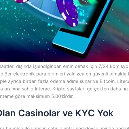
aatleri dışında işlendiğinden emin olmak için 7/24 komisyon 
a diğer elektronik para birimleri yalnızca en güvenli olmakl
ple ayrıca birden fazla ödeme adımı sunar ve Bitcoin, Litecoi
 oranına sahip Interac. Kripto sayfaları gerçekten daha hız
önteme göre maksimum 5.001$'dır.
lan Casinolar ve KYC Yok
ra birimleriyle yapılan satın alımlar neredeyse anında gerçe