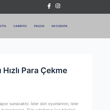
CTO
CARRITO
PAGOS
MI CUENTA
ı Hızlı Para Çekme
or sunacaktır. İster slot oyunlarının, ister