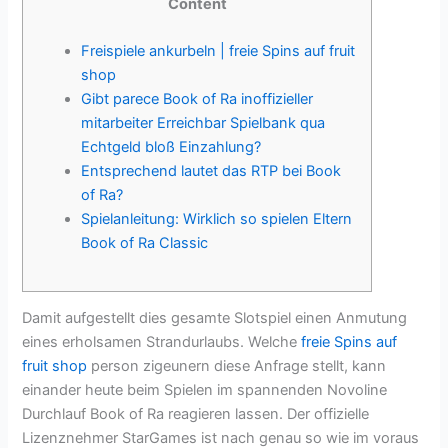
Content
Freispiele ankurbeln | freie Spins auf fruit
shop
Gibt parece Book of Ra inoffizieller
mitarbeiter Erreichbar Spielbank qua
Echtgeld bloß Einzahlung?
Entsprechend lautet das RTP bei Book
of Ra?
Spielanleitung: Wirklich so spielen Eltern
Book of Ra Classic
Damit aufgestellt dies gesamte Slotspiel einen Anmutung
eines erholsamen Strandurlaubs. Welche
freie Spins auf
fruit shop
person zigeunern diese Anfrage stellt, kann
einander heute beim Spielen im spannenden Novoline
Durchlauf Book of Ra reagieren lassen. Der offizielle
Lizenznehmer StarGames ist nach genau so wie im voraus