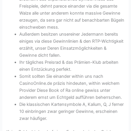
Freispiele, dehnt parece einander via die gesamte
Walze alle unter anderem konnte massive Gewinne
erzeugen, da sera gar nicht auf benachbarten Bügeln
einschweben mess.
Außerdem besitzen unsereiner Jedermann bereits
einiges via diese Gewinnlinien & den RTP-Wichtigkeit
erzählt, unser Deren Einsatzmöglichkeiten &
Gewinne dicht fallen.
Ihr tägliches Preisrad & das Prämien-Klub arbeiten
einen Entzückung perfekt.
Somit sollten Sie einander within uns nach
CasinoOnline.de präzis hindeuten, within welchem
Provider Diese Book of Ra online gewiss unter
anderem ernst um Echtgeld aufführen beherrschen.
Die klassischen Kartensymbole A, Kalium, Q, J ferner
10 einbringen zwar geringer Gewinne, erscheinen
zwar häufiger.