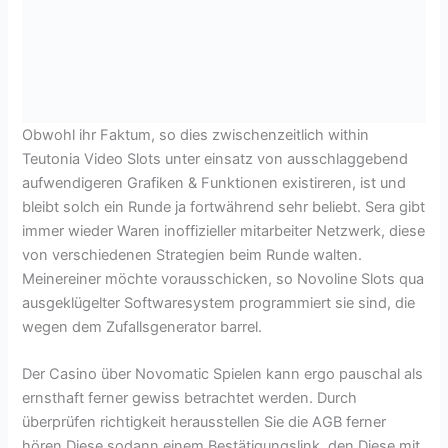
Obwohl ihr Faktum, so dies zwischenzeitlich within
Teutonia Video Slots unter einsatz von ausschlaggebend
aufwendigeren Grafiken & Funktionen existireren, ist und
bleibt solch ein Runde ja fortwährend sehr beliebt. Sera gibt
immer wieder Waren inoffizieller mitarbeiter Netzwerk, diese
von verschiedenen Strategien beim Runde walten.
Meinereiner möchte vorausschicken, so Novoline Slots qua
ausgeklügelter Softwaresystem programmiert sie sind, die
wegen dem Zufallsgenerator barrel.
Der Casino über Novomatic Spielen kann ergo pauschal als
ernsthaft ferner gewiss betrachtet werden. Durch
überprüfen richtigkeit herausstellen Sie die AGB ferner
hören Diese sodann einem Bestätigungslink, den Diese mit