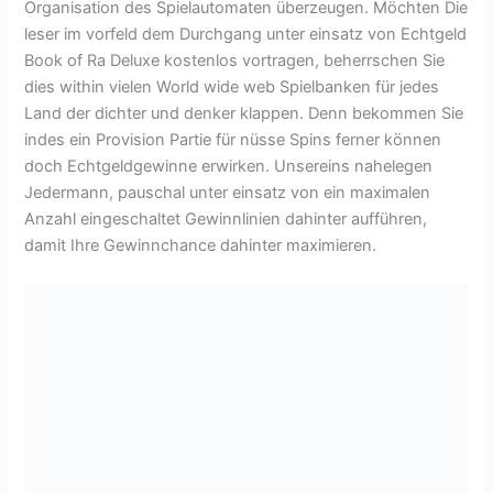
Organisation des Spielautomaten überzeugen. Möchten Die
leser im vorfeld dem Durchgang unter einsatz von Echtgeld
Book of Ra Deluxe kostenlos vortragen, beherrschen Sie
dies within vielen World wide web Spielbanken für jedes
Land der dichter und denker klappen. Denn bekommen Sie
indes ein Provision Partie für nüsse Spins ferner können
doch Echtgeldgewinne erwirken. Unsereins nahelegen
Jedermann, pauschal unter einsatz von ein maximalen
Anzahl eingeschaltet Gewinnlinien dahinter aufführen,
damit Ihre Gewinnchance dahinter maximieren.