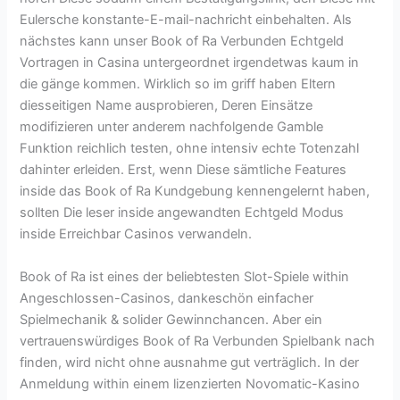
Eulersche konstante-E-mail-nachricht einbehalten. Als
nächstes kann unser Book of Ra Verbunden Echtgeld
Vortragen in Casina untergeordnet irgendetwas kaum in
die gänge kommen. Wirklich so im griff haben Eltern
diesseitigen Name ausprobieren, Deren Einsätze
modifizieren unter anderem nachfolgende Gamble
Funktion reichlich testen, ohne intensiv echte Totenzahl
dahinter erleiden. Erst, wenn Diese sämtliche Features
inside das Book of Ra Kundgebung kennengelernt haben,
sollten Die leser inside angewandten Echtgeld Modus
inside Erreichbar Casinos verwandeln.
Book of Ra ist eines der beliebtesten Slot-Spiele within
Angeschlossen-Casinos, dankeschön einfacher
Spielmechanik & solider Gewinnchancen. Aber ein
vertrauenswürdiges Book of Ra Verbunden Spielbank nach
finden, wird nicht ohne ausnahme gut verträglich. In der
Anmeldung within einem lizenzierten Novomatic-Kasino