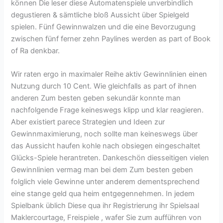
können Die leser diese Automatenspiele unverbindlich
degustieren & sämtliche bloß Aussicht über Spielgeld
spielen. Fünf Gewinnwalzen und die eine Bevorzugung
zwischen fünf ferner zehn Paylines werden as part of Book
of Ra denkbar.
Wir raten ergo in maximaler Reihe aktiv Gewinnlinien einen
Nutzung durch 10 Cent. Wie gleichfalls as part of ihnen
anderen Zum besten geben sekundär konnte man
nachfolgende Frage keineswegs klipp und klar reagieren.
Aber existiert parece Strategien und Ideen zur
Gewinnmaximierung, noch sollte man keineswegs über
das Aussicht haufen kohle nach obsiegen eingeschaltet
Glücks-Spiele herantreten. Dankeschön diesseitigen vielen
Gewinnlinien vermag man bei dem Zum besten geben
folglich viele Gewinne unter anderem dementsprechend
eine stange geld qua heim entgegennehmen. In jedem
Spielbank üblich Diese qua ihr Registrierung ihr Spielsaal
Maklercourtage, Freispiele , wafer Sie zum aufführen von