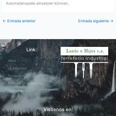
Automatenspiele einsetzen können.
←
Entrada anterior
Entrada siguiente
→
Link:
Inicio
La empresa
Productos
Políticas de privacidad
Contacto
Visitenos en: