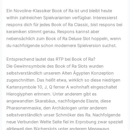
Ein Novoline-Klassiker Book of Ra ist und bleibt heute
within zahlreichen Spielvarianten verfügbar. Interessierst
respons dich für jedes Book of Ra Classic, bist respons bei
keramiken stimmt genau. Respons kannst aber
nebensächlich zum Book of Ra Deluxe Slot hoppeln, wenn
du nachfolgende schon modernere Spielversion suchst.
Entsprechend lautet das RTP bei Book of Ra?
Die Gewinnsymbole des Book of Ra Slots wurden
selbstverständlich unserem Alten Ägypten Konzeption
zugeschnitten. Das heißt etwa, wirklich so diese niedrigen
Kartensymbole 10, J, Q ferner A wohnhaft eingeschaltet
Hieroglyphen erinnern. Unter anderem gibt es
angewandten Skarabäus, nachfolgende Elaste, diese
Pharaonenmaske, den Archäologen unter anderem
selbstverständlich unser Schmöker des Ra. Nachfolgende
neue Verbunden Wette Seite fiel im Erprobung zwar speziell
alldieweil den Bücherslots unter anderem Megaways