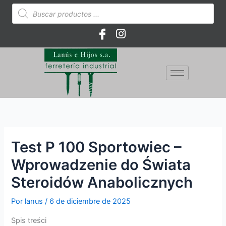
Ir
Búsqueda
de
al
productos
contenido
Test P 100 Sportowiec –
Wprowadzenie do Świata
Steroidów Anabolicznych
Por
lanus
/
6 de diciembre de 2025
Spis treści