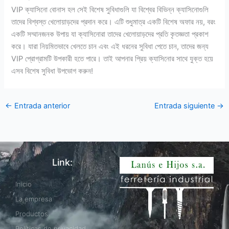
VIP ক্যাসিনো বোনাস হল সেই বিশেষ সুবিধাগুলি যা বিশ্বের বিভিন্ন ক্যাসিনোগুলি
তাদের বিশ্বস্ত খেলোয়াড়দের প্রদান করে। এটি শুধুমাত্র একটি বিশেষ অফার নয়, বরং
একটি সম্মানজনক উপায় যা ক্যাসিনোরা তাদের খেলোয়াড়দের প্রতি কৃতজ্ঞতা প্রকাশ
করে। যারা নিয়মিতভাবে খেলতে চান এবং এই ধরনের সুবিধা পেতে চান, তাদের জন্য
VIP প্রোগ্রামটি উপকারী হতে পারে। তাই আপনার প্রিয় ক্যাসিনোর সাথে যুক্ত হয়ে
এসব বিশেষ সুবিধা উপভোগ করুন!
←
Entrada anterior
Entrada siguiente
→
Link:
Inicio
La empresa
Productos
Políticas de privacidad