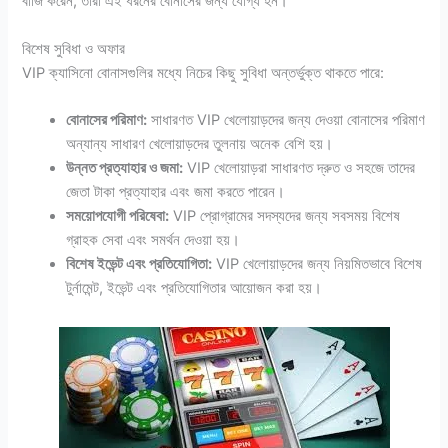
বাজি করেন, তারা এই ধরনের বোনাসের জন্য যোগ্য হন।
বিশেষ সুবিধা ও অফার
VIP ক্যাসিনো বোনাসগুলির মধ্যে নিচের কিছু সুবিধা অন্তর্ভুক্ত থাকতে পারে:
বোনাসের পরিমাণ:
সাধারণত VIP খেলোয়াড়দের জন্য দেওয়া বোনাসের পরিমাণ
অন্যান্য সাধারণ খেলোয়াড়দের তুলনায় অনেক বেশি হয়।
উন্নত প্রত্যাহার ও জমা:
VIP খেলোয়াড়রা সাধারণত দ্রুত ও সহজে তাদের
জেতা টাকা প্রত্যাহার এবং জমা করতে পারেন।
সময়োপযোগী পরিষেবা:
VIP প্রোগ্রামের সদস্যদের জন্য সবসময় বিশেষ
গ্রাহক সেবা এবং সমর্থন দেওয়া হয়।
বিশেষ ইভেন্ট এবং প্রতিযোগিতা:
VIP খেলোয়াড়দের জন্য নিয়মিতভাবে বিশেষ
টুর্নামেন্ট, ইভেন্ট এবং প্রতিযোগিতার আয়োজন করা হয়।