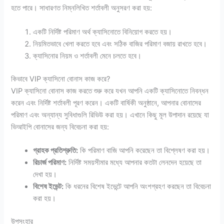
হতে পারে। সাধারণত নিম্নলিখিত শর্তাবলী অনুসরণ করা হয়:
একটি নির্দিষ্ট পরিমাণ অর্থ ক্যাসিনোতে বিনিয়োগ করতে হয়।
নিয়মিতভাবে খেলা করতে হবে এবং সঠিক বাজির পরিমাণ বজায় রাখতে হবে।
ক্যাসিনোর নিয়ম ও শর্তাবলী মেনে চলতে হবে।
কিভাবে VIP ক্যাসিনো বোনাস কাজ করে?
VIP ক্যাসিনো বোনাস কাজ করতে শুরু করে যখন আপনি একটি ক্যাসিনোতে নিবন্ধন
করেন এবং নির্দিষ্ট শর্তাবলী পূরণ করেন। একটি বার্ষিকী অনুষ্ঠানে, আপনার বোনাসের
পরিমাণ এবং অন্যান্য সুবিধাগুলি রিভিউ করা হয়। এখানে কিছু মূল উপাদান রয়েছে যা
ভিআইপি বোনাসের জন্য বিবেচনা করা হয়:
গ্রাহক প্রতিশ্রুতি:
কি পরিমাণ বাজি আপনি করেছেন তা বিশ্লেষণ করা হয়।
রিচার্জ পরিমাণ:
নির্দিষ্ট সময়সীমার মধ্যে আপনার কতটা লেনদেন হয়েছে তা
দেখা হয়।
বিশেষ ইভেন্ট:
কি ধরনের বিশেষ ইভেন্টে আপনি অংশগ্রহণ করছেন তা বিবেচনা
করা হয়।
উপসংহার