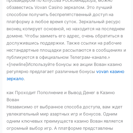
провайдером по юлусова Роскомнадзора, можно
обзавестись Vovan Casino зеркалом. Это лучший
способом получить беспрепятственный доступ на
платформу а любое время суток. Зеркальный ресурс
вконец копирует основной, но находится на последнем
домене. Чтобы заиметь его адрес, очень обратиться в
дослужившись поддержки. Также ссылки на рабочие
нестандартные площадки рассылаются в сообщениях и
публикуются в официальном Телеграм-канале.»
«[newline]Используйте бонусы же акции Вован казино
регулярно предлагает различные бонусы
vovan казино
зеркало
.
как Проходит Пополнение и Вывод Денег в Казино
Вован
Независимо от выбранное способа доступа, вам ждет
увлекательный мир азартных игр и бонусов. Одним
одним ключевых преимуществ казино Вован является
огромный выбор игр. А платформе представлены