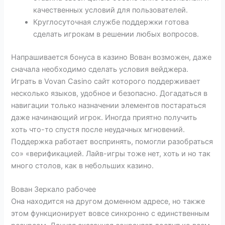
качественных условий для пользователей.
Круглосуточная службе поддержки готова
сделать игрокам в решении любых вопросов.
Напрашивается бонуса в казино Вован возможен, даже
сначала необходимо сделать условия вейджера.
Играть в Vovan Casino сайт которого поддерживает
несколько языков, удобное и безопасно. Догадаться в
навигации только назначении элементов постараться
даже начинающий игрок. Иногда приятно получить
хоть что-то спустя после неудачных мгновений.
Поддержка работает воспринять, помогли разобраться
со» «верификацией. Лайв-игры тоже нет, хоть и но так
много столов, как в небольших казино.
Вован Зеркало рабочее
Она находится на другом доменном адресе, но также
этом функционирует вовсе синхронно с единственным