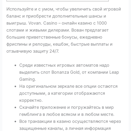
Используйте и с умом, чтобы увеличить свой игровой
баланс и приобрести дополнительные шансы и
выигрыш. Vovan. Casino – онлайн казино с 1000
слотами и живыми дилерами. Вован предлагает
большие приветственные бонусы, ежедневно
фриспины и релоуды, кешбэк, быстрые выплаты и
отзывчивую защиту 24/7.
Среди известных игровых автоматов надо
выделить слот Bonanza Gold, от компании Leap
Gaming.
На оригинальном зеркале все опции остаются
доступными, а категории отображаются
корректно.
Скачайте приложение и погружайтесь в мир
гемблинга в любое всяком и в любом месте.
Все транзакции в казино осуществляются через
защищенные каналы, а личная информация