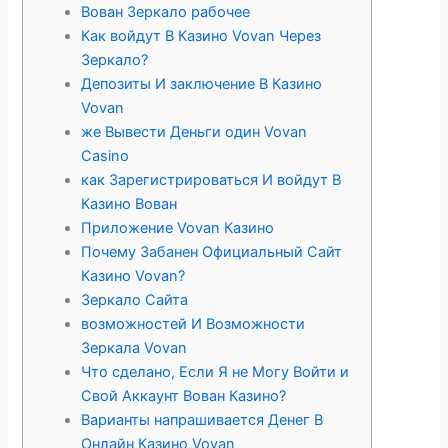
Вован Зеркало рабочее
Как войдут В Казино Vovan Через
Зеркало?
Депозиты И заключение В Казино
Vovan
же Вывести Деньги один Vovan
Casino
как Зарегистрироваться И войдут В
Казино Вован
Приложение Vovan Казино
Почему Забанен Официальный Сайт
Казино Vovan?
Зеркало Сайта
возможностей И Возможности
Зеркала Vovan
Что сделано, Если Я не Могу Войти и
Свой Аккаунт Вован Казино?
Варианты напрашивается Денег В
Онлайн Казино Vovan