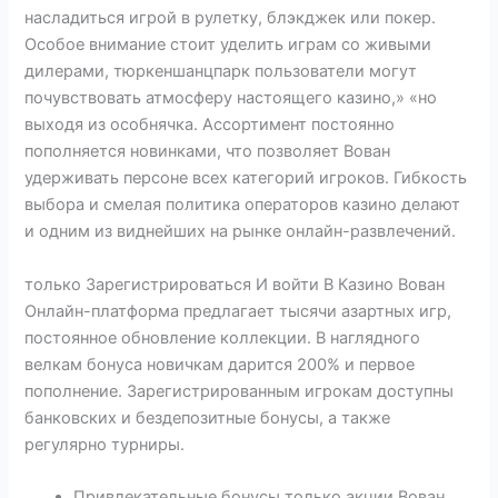
насладиться игрой в рулетку, блэкджек или покер.
Особое внимание стоит уделить играм со живыми
дилерами, тюркеншанцпарк пользователи могут
почувствовать атмосферу настоящего казино,» «но
выходя из особнячка. Ассортимент постоянно
пополняется новинками, что позволяет Вован
удерживать персоне всех категорий игроков. Гибкость
выбора и смелая политика операторов казино делают
и одним из виднейших на рынке онлайн-развлечений.
только Зарегистрироваться И войти В Казино Вован
Онлайн-платформа предлагает тысячи азартных игр,
постоянное обновление коллекции. В наглядного
велкам бонуса новичкам дарится 200% и первое
пополнение. Зарегистрированным игрокам доступны
банковских и бездепозитные бонусы, а также
регулярно турниры.
Привлекательные бонусы только акции Вован