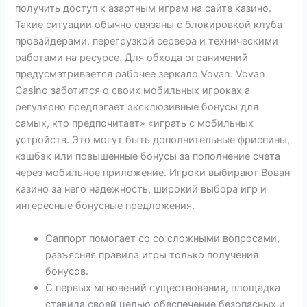
получить доступ к азартным играм на сайте казино.
Такие ситуации обычно связаны с блокировкой клуба
провайдерами, перегрузкой сервера и техническими
работами на ресурсе. Для обхода ограничений
предусматривается рабочее зеркало Vovan. Vovan
Casino заботится о своих мобильных игроках а
регулярно предлагает эксклюзивные бонусы для
самых, кто предпочитает» «играть с мобильных
устройств. Это могут быть дополнительные фриспины,
кэшбэк или повышенные бонусы за пополнение счета
через мобильное приложение. Игроки выбирают Вован
казино за него надежность, широкий выбора игр и
интересные бонусные предложения.
Саппорт помогает со со сложными вопросами,
разъясняя правила игры только получения
бонусов.
С первых мгновений существования, площадка
ставила своей целью обеспечение безопасных и