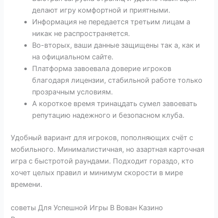
делают игру комфортной и приятными.
Информация не передается третьим лицам а
никак не распространяется.
Во-вторых, ваши данные защищены так а, как и
на официальном сайте.
Платформа завоевала доверие игроков
благодаря лицензии, стабильной работе только
прозрачным условиям.
А короткое время тринацдать сумел завоевать
репутацию надежного и безопасном клуба.
Удобный вариант для игроков, пополняющих счёт с
мобильного. Минималистичная, но азартная карточная
игра с быстротой раундами. Подходит гораздо, кто
хочет целых правил и минимум скорости в мире
времени.
советы Для Успешной Игры В Вован Казино