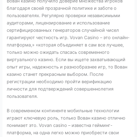
Вован казино получило доверие множества игроков
благодаря своей прозрачной политике и заботе о
пользователях. Регулярно проверки независимыми
аудиторами, лицензирование и использование
сертифицированных генераторов случайной чисел
гарантируют честность игр. Vovan Casino – это онлайн-
платформа,» «которая объединяет в сам все лучшее,
только можно ожидать спасась современного
виртуального казино. Если вы ищете захватывающий
опыт игры, надежность и разнообразнее игр, то Вован
казино станет прекрасным выбором. После
регистрации необходимо пройти верификацию
личности для подтверждений совершеннолетия
пользователя.
В современном континенте мобильные технологии
играют ключевую роль, только Вован казино отлично
понимает это. Vovan casino – известна гейминг-
платформа, на одна легко можно приобрести свои