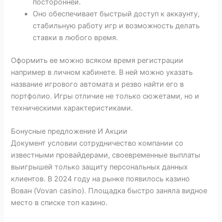
посторонней.
Оно обеспечивает быстрый доступ к аккаунту,
стабильную работу игр и возможность делать
ставки в любого время.
Оформить ее можно всяком время регистрации
например в личном кабинете. В ней можно указать
название игрового автомата и резво найти его в
портфолио. Игры отличие не только сюжетами, но и
техническими характеристиками.
Бонусные предложение И Акции
Документ условии сотрудничество компании со
известными провайдерами, своевременные выплаты
выигрышей только защиту персональных данных
клиентов. В 2024 году на рынке появилось казино
Вован (Vovan casino). Площадка быстро заняла видное
место в списке топ казино.