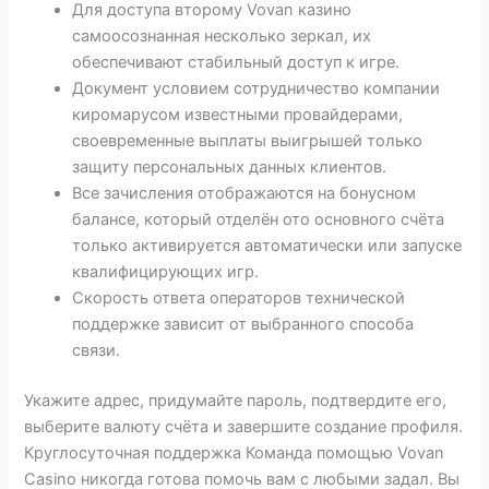
Для доступа второму Vovan казино
самоосознанная несколько зеркал, их
обеспечивают стабильный доступ к игре.
Документ условием сотрудничество компании
киромарусом известными провайдерами,
своевременные выплаты выигрышей только
защиту персональных данных клиентов.
Все зачисления отображаются на бонусном
балансе, который отделён ото основного счёта
только активируется автоматически или запуске
квалифицирующих игр.
Скорость ответа операторов технической
поддержке зависит от выбранного способа
связи.
Укажите адрес, придумайте пароль, подтвердите его,
выберите валюту счёта и завершите создание профиля.
Круглосуточная поддержка Команда помощью Vovan
Casino никогда готова помочь вам с любыми задал. Вы