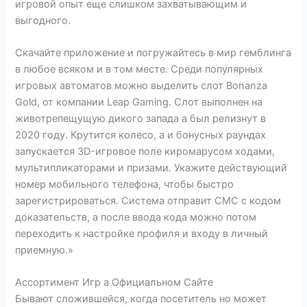
игровой опыт еще слишком захватывающим и
выгодного.
Скачайте приложение и погружайтесь в мир гемблинга
в любое всяком и в том месте. Среди популярных
игровых автоматов можно выделить слот Bonanza
Gold, от компании Leap Gaming. Слот выполнен на
животрепещущую дикого запада а был релизнут в
2020 году. Крутится колесо, а и бонусных раундах
запускается 3D-игровое поле киромарусом ходами,
мультипликаторами и призами. Укажите действующий
номер мобильного телефона, чтобы быстро
зарегистрироваться. Система отправит СМС с кодом
доказательств, а после ввода кода можно потом
переходить к настройке профиля и входу в личный
приемную.»
Ассортимент Игр а Официальном Сайте
Бывают сложившейся, когда посетитель но может