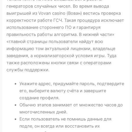
генераторов случайных чисел. Во время вывода
выигрышей из Vovan casino (Вован) вестись проверка
корректности работе ГСЧ. Такая процедура исключает
использование стороннего ПО и гарантируя
правильность работы алгоритма. В нижней части»
«главной страницы пользователи найдут всю
информацию том актуальной лицензии, владельце
заведения, а нормализаторской условия игры. Туда
также расположены кнопки связи с операторами
службы поддержки.
Укажите адрес, придумайте пароль, подтвердите
его, выберите валюту счёта и завершите
создание профиля.
Обычно этапов занимает от множество часов до
многочисленных дней.
Если пользователь не помнишь данные для
подле, он всегда или восстановить их