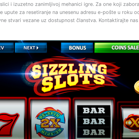
lici i izuzetno zanimljivoj mehanici igre. Za one koji zabora
 upute za resetiranje na unesenu adresu e-pošte u roku od 
e stvari vezane uz dostupnost članstva. Kontaktirajte nas 