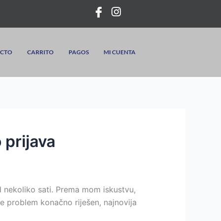
CTO
CARRITO
PAGOS
MI CUENTA
 prijava
d nekoliko sati. Prema mom iskustvu,
e problem konačno riješen, najnovija