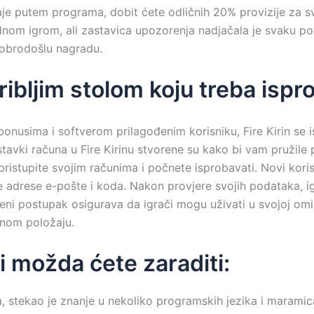
je putem programa, dobit ćete odličnih 20% provizije za s
om igrom, ali zastavica upozorenja nadjačala je svaku poten
dobrodošlu nagradu.
ribljim stolom koju treba ispr
onusima i softverom prilagođenim korisniku, Fire Kirin se i
tavki računa u Fire Kirinu stvorene su kako bi vam pružile 
stupite svojim računima i počnete isprobavati. Novi koris
 adrese e-pošte i koda. Nakon provjere svojih podataka, i
ljeni postupak osigurava da igrači mogu uživati ​​u svojoj omil
utnom položaju.
i možda ćete zaraditi:
a, stekao je znanje u nekoliko programskih jezika i maramica,