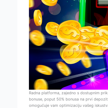
Radna platforma, zajedno s dostupnim prika
bonuse, poput 50% bonusa na prvi depozit 
omogućuje vam optimizaciju vašeg iskustva