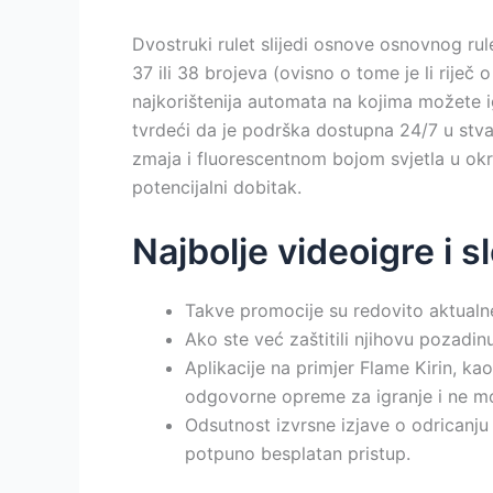
Dvostruki rulet slijedi osnove osnovnog rul
37 ili 38 brojeva (ovisno o tome je li riječ
najkorištenija automata na kojima možete ig
tvrdeći da je podrška dostupna 24/7 u stva
zmaja i fluorescentnom bojom svjetla u okru
potencijalni dobitak.
Najbolje videoigre i 
Takve promocije su redovito aktualne
Ako ste već zaštitili njihovu pozadinu 
Aplikacije na primjer Flame Kirin, ka
odgovorne opreme za igranje i ne mo
Odsutnost izvrsne izjave o odricanju
potpuno besplatan pristup.