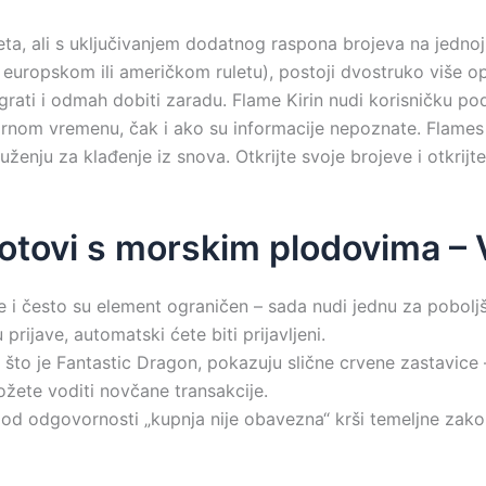
eta, ali s uključivanjem dodatnog raspona brojeva na jednoj
 o europskom ili američkom ruletu), postoji dvostruko više op
rati i odmah dobiti zaradu. Flame Kirin nudi korisničku po
rnom vremenu, čak i ako su informacije nepoznate. Flames 
ženju za klađenje iz snova. Otkrijte svoje brojeve i otkri
slotovi s morskim plodovima –
 i često su element ograničen – sada nudi jednu za pobolj
prijave, automatski ćete biti prijavljeni.
o što je Fantastic Dragon, pokazuju slične crvene zastavice 
žete voditi novčane transakcije.
 od odgovornosti „kupnja nije obavezna“ krši temeljne zako