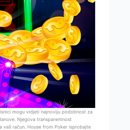
isnici mogu vidjeti najnoviju podobnost za
članove. Njegova transparentnost
a vaš račun. House from Poker isprobajte