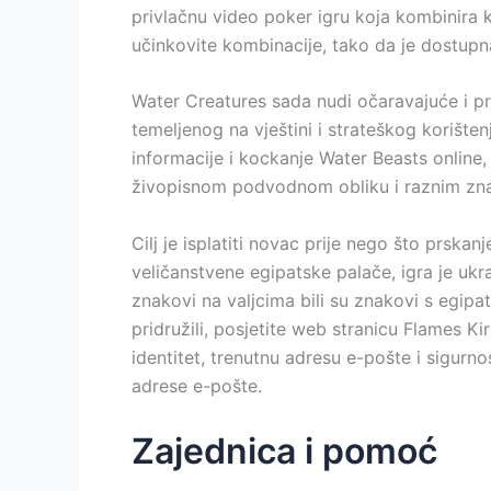
privlačnu video poker igru ​​koja kombinira 
učinkovite kombinacije, tako da je dostupna
Water Creatures sada nudi očaravajuće i p
temeljenog na vještini i strateškog korišten
informacije i kockanje Water Beasts online,
živopisnom podvodnom obliku i raznim znač
Cilj je isplatiti novac prije nego što prska
veličanstvene egipatske palače, igra je ukr
znakovi na valjcima bili su znakovi s egipa
pridružili, posjetite web stranicu Flames Ki
identitet, trenutnu adresu e-pošte i sigurn
adrese e-pošte.
Zajednica i pomoć