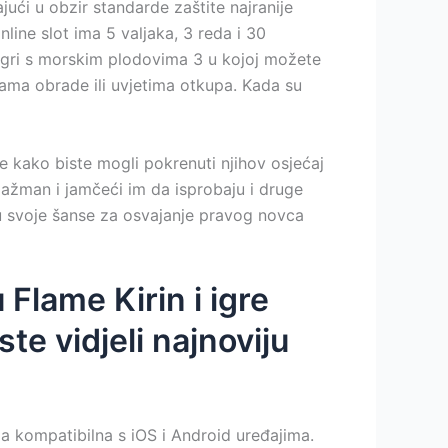
jući u obzir standarde zaštite najranije
line slot ima 5 valjaka, 3 reda i 30
oj igri s morskim plodovima 3 u kojoj možete
tama obrade ili uvjetima otkupa. Kada su
e kako biste mogli pokrenuti njihov osjećaj
gažman i jamčeći im da isprobaju i druge
ju svoje šanse za osvajanje pravog novca
 Flame Kirin i igre
ste vidjeli najnoviju
ga kompatibilna s iOS i Android uređajima.