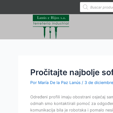
Ir
Búsqueda
de
al
productos
contenido
Pročitajte najbolje s
Por
María De la Paz Lanús
/
3 de diciembr
Određeni profili imaju obostrani osjećaj s
odmah smo kontaktirali pomoć za odgođeni p
komunikacija bila je robotska i pomalo nes