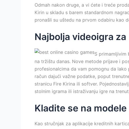
Odmah nakon druge, a vi ćete i treće proda
Kirin u skladu s barem standardnom nagradn
pronašli su uštedu na prvom odabiru kao 
Najbolja videoigra za 
S primamljivim b
na tržištu danas. Nove metode prijave i pos
profesionalcima da vam pomognu da lako pri
račun dajući važne podatke, poput trenutne
stranicu Fire Kirina ili softver. Pojednostav
stolnim igrama ili istraživanju igre na tren
Kladite se na modele 
Kao stručnjak za aplikacije kreditnih kartic