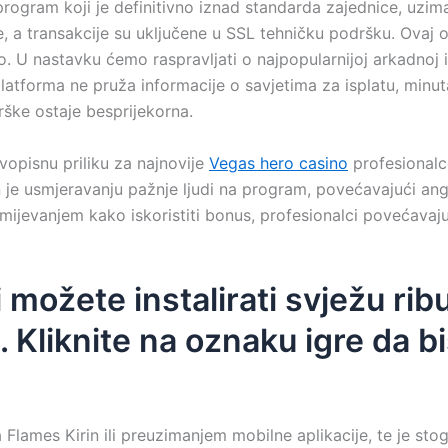
program koji je definitivno iznad standarda zajednice, uzima
e, a transakcije su uključene u SSL tehničku podršku. Ovaj on
ativo. U nastavku ćemo raspravljati o najpopularnijoj arkadn
latforma ne pruža informacije o savjetima za isplatu, minu
rške ostaje besprijekorna.
ivopisnu priliku za najnovije
Vegas hero casino
profesionalc
n je usmjeravanju pažnje ljudi na program, povećavajući an
zumijevanjem kako iskoristiti bonus, profesionalci povećava
možete instalirati svježu ribu
. Kliknite na oznaku igre da bi
Flames Kirin ili preuzimanjem mobilne aplikacije, te je sto