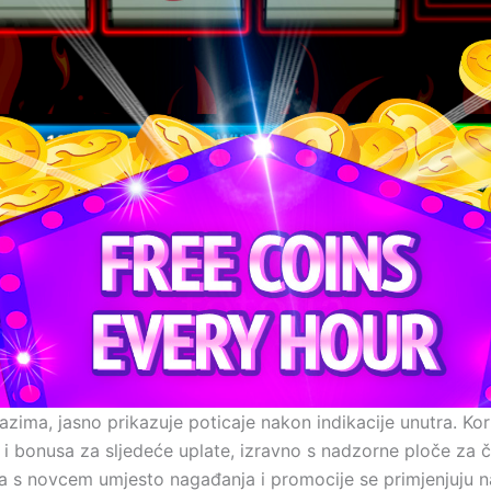
zima, jasno prikazuje poticaje nakon indikacije unutra. Kor
i bonusa za sljedeće uplate, izravno s nadzorne ploče za 
 s novcem umjesto nagađanja i promocije se primjenjuju n