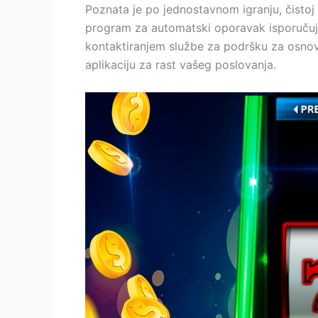
Poznata je po jednostavnom igranju, čistoj s
program za automatski oporavak isporučuje
kontaktiranjem službe za podršku za osnovn
aplikaciju za rast vašeg poslovanja.