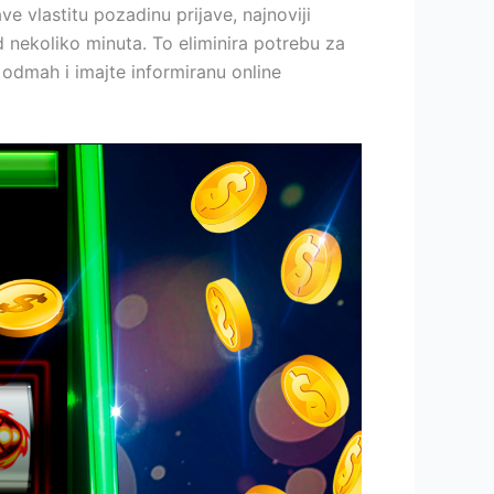
ve vlastitu pozadinu prijave, najnoviji
nekoliko minuta. To eliminira potrebu za
odmah i imajte informiranu online