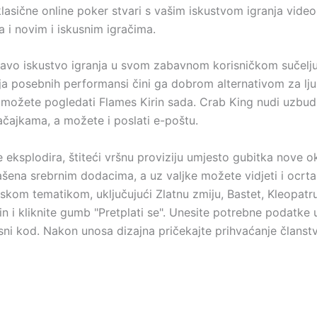
klasične online poker stvari s vašim iskustvom igranja video
 i novim i iskusnim igračima.
ravo iskustvo igranja u svom zabavnom korisničkom sučelj
ja posebnih performansi čini ga dobrom alternativom za ljubi
 možete pogledati Flames Kirin sada. Crab King nudi uzbudlj
ajkama, a možete i poslati e-poštu.
nje eksplodira, štiteći vršnu proviziju umjesto gubitka nove
ašena srebrnim dodacima, a uz valjke možete vidjeti i ocrta
tskom tematikom, uključujući Zlatnu zmiju, Bastet, Kleopatr
rin i kliknite gumb "Pretplati se". Unesite potrebne podatke 
osni kod. Nakon unosa dizajna pričekajte prihvaćanje članst