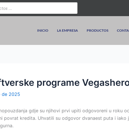
INICIO
LA EMPRESA
PRODUCTOS
CONTA
oftverske programe Vegashero
e de 2025
amopouzdanja gdje su njihovi prvi upiti odgovoreni u roku o
ovrat kredita. Uhvatili su odgovor dvanaest puta i iako j
igurna.