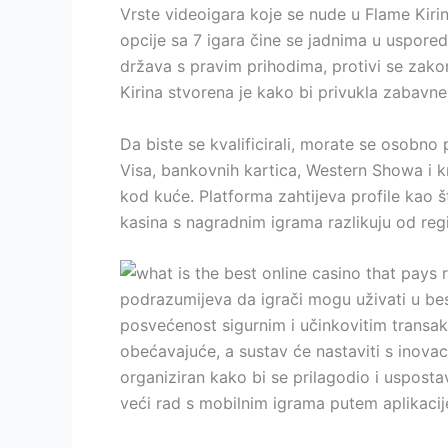
Vrste videoigara koje se nude u Flame Kirin
opcije sa 7 igara čine se jadnima u uspored
država s pravim prihodima, protivi se zak
Kirina stvorena je kako bi privukla zabavne 
Da biste se kvalificirali, morate se osobno 
Visa, bankovnih kartica, Western Showa i kr
kod kuće. Platforma zahtijeva profile kao št
kasina s nagradnim igrama razlikuju od reg
podrazumijeva da igrači mogu uživati ​​u be
posvećenost sigurnim i učinkovitim transak
obećavajuće, a sustav će nastaviti s inovaci
organiziran kako bi se prilagodio i uspost
veći rad s mobilnim igrama putem aplikacij