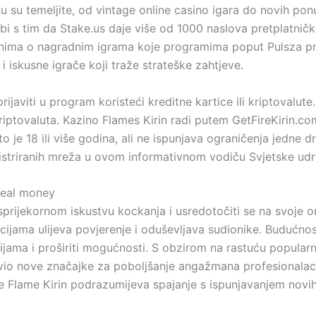
u su temeljite, od vintage online casino igara do novih ponu
bi s tim da Stake.us daje više od 1000 naslova pretplatničko
onima o nagradnim igrama koje programima poput Pulsza pr
i iskusne igrače koji traže strateške zahtjeve.
prijaviti u program koristeći kreditne kartice ili kriptoval
iptovaluta. Kazino Flames Kirin radi putem GetFireKirin.com
o je 18 ili više godina, ali ne ispunjava ograničenja jedne 
istriranih mreža u ovom informativnom vodiču Svjetske udr
sprijekornom iskustvu kockanja i usredotočiti se na svoje o
cijama ulijeva povjerenje i oduševljava sudionike. Budućnos
jama i proširiti mogućnosti. S obzirom na rastuću popularnos
avio nove značajke za poboljšanje angažmana profesionalaca.
e Flame Kirin podrazumijeva spajanje s ispunjavanjem novi