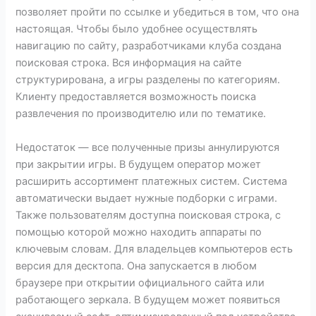
позволяет пройти по ссылке и убедиться в том, что она
настоящая. Чтобы было удобнее осуществлять
навигацию по сайту, разработчиками клуба создана
поисковая строка. Вся информация на сайте
структурирована, а игры разделены по категориям.
Клиенту предоставляется возможность поиска
развлечения по производителю или по тематике.
Недостаток — все полученные призы аннулируются
при закрытии игры. В будущем оператор может
расширить ассортимент платежных систем. Система
автоматически выдает нужные подборки с играми.
Также пользователям доступна поисковая строка, с
помощью которой можно находить аппараты по
ключевым словам. Для владельцев компьютеров есть
версия для десктопа. Она запускается в любом
браузере при открытии официального сайта или
работающего зеркала. В будущем может появиться