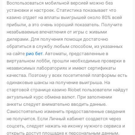
Воспользоваться мобильной версией можно без
установки и настроек. Статистика показывает что
казино отдает на вплаты выигрышей около 80% всей
прибыли, а это очень хороший показатель. Получите
незабываемые впечатления от игры с живыми
дилерами. Для получения помощи достаточно
обратиться в службу любым способом, из указанных
на сайте
рио бет
. Автоматы, представленные в
виртуальном лобби, прошли необходимые проверки в
независимых лабораториях и имеют сертификаты
качества. Поэтому у всех посетителей платформы есть
одинаковые шансы на получение выигрыша. На
стартовой странице казино Riobet пользователи найдут
актуальный курс обмена валют. При заполнении
анкеты следует внимательно вводить данные.
Самостоятельно изменить предоставленные сведения
не получится. Если Личный кабинет создается через
соцсеть, следует нажать на иконку нужного сервиса и
открыть доступ площадке к персональным данным.