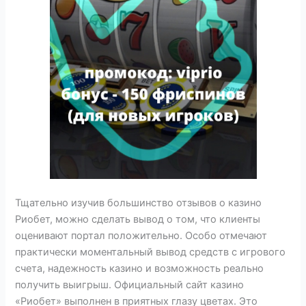
Тщательно изучив большинство отзывов о казино
Риобет, можно сделать вывод о том, что клиенты
оценивают портал положительно. Особо отмечают
практически моментальный вывод средств с игрового
счета, надежность казино и возможность реально
получить выигрыш. Официальный сайт казино
«Риобет» выполнен в приятных глазу цветах. Это