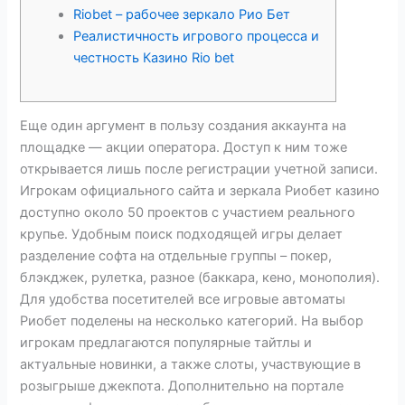
Riobet – рабочее зеркало Рио Бет
Реалистичность игрового процесса и
честность Казино Rio bet
Еще один аргумент в пользу создания аккаунта на
площадке — акции оператора. Доступ к ним тоже
открывается лишь после регистрации учетной записи.
Игрокам официального сайта и зеркала Риобет казино
доступно около 50 проектов с участием реального
крупье. Удобным поиск подходящей игры делает
разделение софта на отдельные группы – покер,
блэкджек, рулетка, разное (баккара, кено, монополия).
Для удобства посетителей все игровые автоматы
Риобет поделены на несколько категорий. На выбор
игрокам предлагаются популярные тайтлы и
актуальные новинки, а также слоты, участвующие в
розыгрыше джекпота. Дополнительно на портале