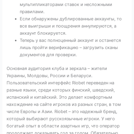
мультипликаторами ставок и несложными
правилами.
Если обнаружены дублированные аккаунты, то
все выигрыши и поощрения аннулируются, а
аккаунт блокируется.
Теперь у вас полноценный аккаунт и останется
лишь пройти верификацию – загрузить сканы
документов для проверки.
Основная аудитория клуба и зеркала – жители
Украины, Молдовы, России и Беларуси.
Пользовательский интерфейс Riobet переведен на
разные языки, среди которых финский, шведский,
испанский и китайский. Это делает комфортным
нахождение на сайте игроков из разных стран, в том
числе Европы и Азии. Riobet – это надежный бренд,
который выбирают русскоязычные игроки. У него
богатый опыт в области азартных игр, что оператор
продолжает доказывать год за годом. Обязательно