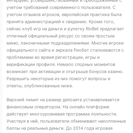
интерфейс усовершенствованный и преображенный с
учетом требований современного пользователя. С
учетом отзывов игроков, европейская практика была
принята администрацией к сведению. Кроме того,
сейчас клуб игр на деньги и рулетку RioBet предлагает
отличный официальный ресурс со своим простым
меню, лаконичными подразделениями. Многие игроки
официального сайта и зеркала Риобет сталкиваются с
проблемами во время регистрации, игры и
верификации профиля. Немало спорных моментов
возникает при активации и отыгрыше бонусов казино.
Разрешить некоторые из них помогут вопросы и
ответы, опубликованные ниже.
Верхний лимит на размер депозита устанавливается
финансовым оператором. На онлайн платформе
действует многоуровневая программа лояльности.
Участвуя в ней, пользователи обменивают накопленные
баллы на реальные деньги. До 2014 года игровая