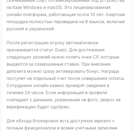
скачиваемый софт, оптимизированный под устройства
на базе Windows и macOS. Это лицензированная
онлайн платформа, работающая почти 10 лет. Азартная
площадка полностью переведена на 8 языков, включая
русский и украинский.
После регистрации игроку автоматически
присваивается статус Guest. Для достижения
следующих уровней нужно копить очки CP, которые
выдаются за совершенные ставки. При внесении
депозита можно сразу активировать бонус. Награда
поступит на отдельный счет после совершения оплаты.
Сотрудники онлайн казино проверят сведения в
течение 24 часов. Если информация в профиле
совпадает с данными, указанными на фото, запрос на
верификацию будет одобрен.
Для обхода блокировок есть доступное зеркало с
полным функционалом и всеми учетными записями