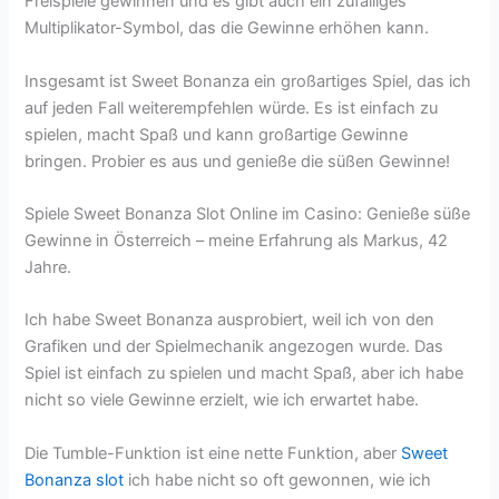
Freispiele gewinnen und es gibt auch ein zufälliges
Multiplikator-Symbol, das die Gewinne erhöhen kann.
Insgesamt ist Sweet Bonanza ein großartiges Spiel, das ich
auf jeden Fall weiterempfehlen würde. Es ist einfach zu
spielen, macht Spaß und kann großartige Gewinne
bringen. Probier es aus und genieße die süßen Gewinne!
Spiele Sweet Bonanza Slot Online im Casino: Genieße süße
Gewinne in Österreich – meine Erfahrung als Markus, 42
Jahre.
Ich habe Sweet Bonanza ausprobiert, weil ich von den
Grafiken und der Spielmechanik angezogen wurde. Das
Spiel ist einfach zu spielen und macht Spaß, aber ich habe
nicht so viele Gewinne erzielt, wie ich erwartet habe.
Die Tumble-Funktion ist eine nette Funktion, aber
Sweet
Bonanza slot
ich habe nicht so oft gewonnen, wie ich