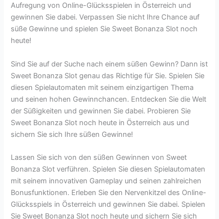
Aufregung von Online-Glücksspielen in Österreich und
gewinnen Sie dabei. Verpassen Sie nicht Ihre Chance auf
süße Gewinne und spielen Sie Sweet Bonanza Slot noch
heute!
Sind Sie auf der Suche nach einem süßen Gewinn? Dann ist
Sweet Bonanza Slot genau das Richtige für Sie. Spielen Sie
diesen Spielautomaten mit seinem einzigartigen Thema
und seinen hohen Gewinnchancen. Entdecken Sie die Welt
der Süßigkeiten und gewinnen Sie dabei. Probieren Sie
Sweet Bonanza Slot noch heute in Österreich aus und
sichern Sie sich Ihre süßen Gewinne!
Lassen Sie sich von den süßen Gewinnen von Sweet
Bonanza Slot verführen. Spielen Sie diesen Spielautomaten
mit seinem innovativen Gameplay und seinen zahlreichen
Bonusfunktionen. Erleben Sie den Nervenkitzel des Online-
Glücksspiels in Österreich und gewinnen Sie dabei. Spielen
Sie Sweet Bonanza Slot noch heute und sichern Sie sich