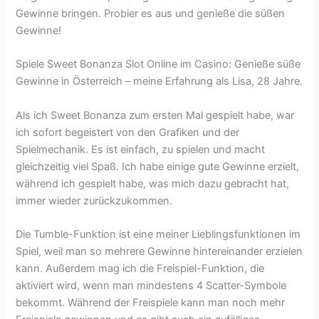
Gewinne bringen. Probier es aus und genieße die süßen
Gewinne!
Spiele Sweet Bonanza Slot Online im Casino: Genieße süße
Gewinne in Österreich – meine Erfahrung als Lisa, 28 Jahre.
Als ich Sweet Bonanza zum ersten Mal gespielt habe, war
ich sofort begeistert von den Grafiken und der
Spielmechanik. Es ist einfach, zu spielen und macht
gleichzeitig viel Spaß. Ich habe einige gute Gewinne erzielt,
während ich gespielt habe, was mich dazu gebracht hat,
immer wieder zurückzukommen.
Die Tumble-Funktion ist eine meiner Lieblingsfunktionen im
Spiel, weil man so mehrere Gewinne hintereinander erzielen
kann. Außerdem mag ich die Freispiel-Funktion, die
aktiviert wird, wenn man mindestens 4 Scatter-Symbole
bekommt. Während der Freispiele kann man noch mehr