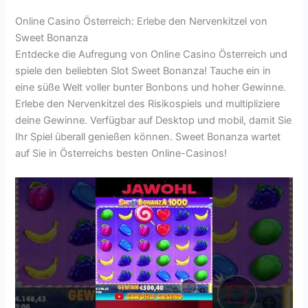
Online Casino Österreich: Erlebe den Nervenkitzel von
Sweet Bonanza
Entdecke die Aufregung von Online Casino Österreich und
spiele den beliebten Slot Sweet Bonanza! Tauche ein in
eine süße Welt voller bunter Bonbons und hoher Gewinne.
Erlebe den Nervenkitzel des Risikospiels und multipliziere
deine Gewinne. Verfügbar auf Desktop und mobil, damit Sie
Ihr Spiel überall genießen können. Sweet Bonanza wartet
auf Sie in Österreichs besten Online-Casinos!