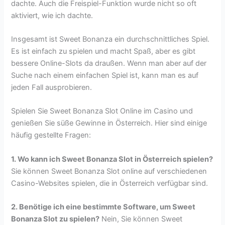
dachte. Auch die Freispiel-Funktion wurde nicht so oft
aktiviert, wie ich dachte.
Insgesamt ist Sweet Bonanza ein durchschnittliches Spiel.
Es ist einfach zu spielen und macht Spaß, aber es gibt
bessere Online-Slots da draußen. Wenn man aber auf der
Suche nach einem einfachen Spiel ist, kann man es auf
jeden Fall ausprobieren.
Spielen Sie Sweet Bonanza Slot Online im Casino und
genießen Sie süße Gewinne in Österreich. Hier sind einige
häufig gestellte Fragen:
1. Wo kann ich Sweet Bonanza Slot in Österreich spielen?
Sie können Sweet Bonanza Slot online auf verschiedenen
Casino-Websites spielen, die in Österreich verfügbar sind.
2. Benötige ich eine bestimmte Software, um Sweet
Bonanza Slot zu spielen?
Nein, Sie können Sweet