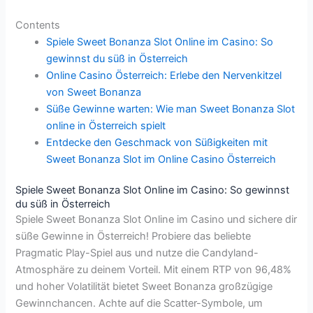
Contents
Spiele Sweet Bonanza Slot Online im Casino: So
gewinnst du süß in Österreich
Online Casino Österreich: Erlebe den Nervenkitzel
von Sweet Bonanza
Süße Gewinne warten: Wie man Sweet Bonanza Slot
online in Österreich spielt
Entdecke den Geschmack von Süßigkeiten mit
Sweet Bonanza Slot im Online Casino Österreich
Spiele Sweet Bonanza Slot Online im Casino: So gewinnst
du süß in Österreich
Spiele Sweet Bonanza Slot Online im Casino und sichere dir
süße Gewinne in Österreich! Probiere das beliebte
Pragmatic Play-Spiel aus und nutze die Candyland-
Atmosphäre zu deinem Vorteil. Mit einem RTP von 96,48%
und hoher Volatilität bietet Sweet Bonanza großzügige
Gewinnchancen. Achte auf die Scatter-Symbole, um