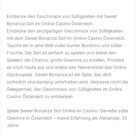
Entdecke den Geschmack von Süßigkeiten mit Sweet
Bonanza Slot im Online Casino Österreich
Entdecke den einzigartigen Geschmack von Süßigkeiten
mit dem Sweet Bonanza Slot im Online Casino Österreich.
Tauche ein in eine Welt voller bunter Bonbons und süßer
Früchte. Der Slot ist einfach zu spielen und bietet den
Spielern die Chance, große Gewinne zu erzielen. Probiere
es noch heute aus und erlebe den Nervenkitzel des Online
Glücksspiels. Sweet Bonanza ist ein Spiel, das dich
sicherlich stundenlang unterhalten wird. Verpasse nicht die
Gelegenheit, den Geschmack von Süßigkeiten im Online
Casino Österreich zu entdecken.
Spiele Sweet Bonanza Slot Online im Casino: Genieße süße
Gewinne in Österreich – meine Erfahrung als Alexander, 35
Jahre.