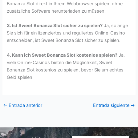
Bonanza Slot direkt in Ihrem Webbrowser spielen, ohne
zusätzliche Software herunterladen zu müssen.
3. Ist Sweet Bonanza Slot sicher zu spielen?
Ja, solange
Sie sich für ein lizenziertes und reguliertes Online-Casino
entscheiden, ist Sweet Bonanza Slot sicher zu spielen.
4. Kann ich Sweet Bonanza Slot kostenlos spielen?
Ja,
viele Online-Casinos bieten die Möglichkeit, Sweet
Bonanza Slot kostenlos zu spielen, bevor Sie um echtes
Geld spielen.
←
Entrada anterior
Entrada siguiente
→