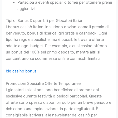
Partecipa a eventi speciali o tornei per ottenere premi
aggiuntivi.
Tipi di Bonus Disponibili per Giocatori Italiani
I bonus casinò italiani includono opzioni come il premio di
benvenuto, bonus di ricarica, giri gratis e cashback. Ogni
tipo ha regole specifiche, ma è possibile trovare offerte
adatte a ogni budget. Per esempio, alcuni casinò offrono
un bonus del 100% sul primo deposito, mentre altri si
concentrano su scommesse online con rischi limitati.
big casino bonus
Promozioni Speciali e Offerte Temporanee
I giocatori italiani possono beneficiare di promozioni
esclusive durante festività o periodi particolari. Queste
offerte sono spesso disponibili solo per un breve periodo e
richiedono una rapida azione da parte degli utenti. È
consigliabile iscriversi alle newsletter dei casinò per