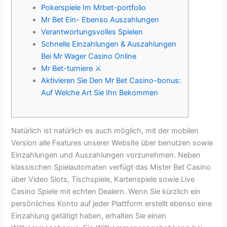
Pokerspiele Im Mrbet-portfolio
Mr Bet Ein- Ebenso Auszahlungen
Verantwortungsvolles Spielen
Schnelle Einzahlungen & Auszahlungen
Bei Mr Wager Casino Online
Mr Bet-turniere ⚔️
Aktivieren Sie Den Mr Bet Casino-bonus:
Auf Welche Art Sie Ihn Bekommen
Natürlich ist natürlich es auch möglich, mit der mobilen
Version alle Features unserer Website über benutzen sowie
Einzahlungen und Auszahlungen vorzunehmen. Neben
klassischen Spielautomaten verfügt das Mister Bet Casino
über Video Slots, Tischspiele, Kartenspiele sowie Live
Casino Spiele mit echten Dealern. Wenn Sie kürzlich ein
persönliches Konto auf jeder Plattform erstellt ebenso eine
Einzahlung getätigt haben, erhalten Sie einen