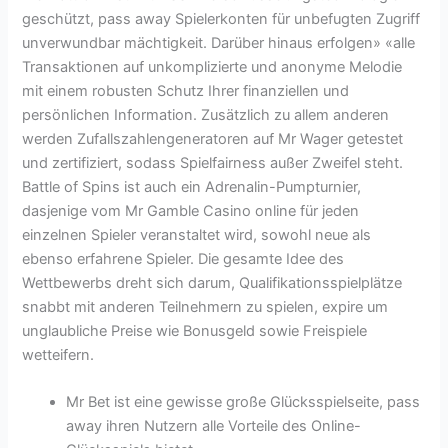
geschützt, pass away Spielerkonten für unbefugten Zugriff
unverwundbar mächtigkeit. Darüber hinaus erfolgen» «alle
Transaktionen auf unkomplizierte und anonyme Melodie
mit einem robusten Schutz Ihrer finanziellen und
persönlichen Information. Zusätzlich zu allem anderen
werden Zufallszahlengeneratoren auf Mr Wager getestet
und zertifiziert, sodass Spielfairness außer Zweifel steht.
Battle of Spins ist auch ein Adrenalin-Pumpturnier,
dasjenige vom Mr Gamble Casino online für jeden
einzelnen Spieler veranstaltet wird, sowohl neue als
ebenso erfahrene Spieler. Die gesamte Idee des
Wettbewerbs dreht sich darum, Qualifikationsspielplätze
snabbt mit anderen Teilnehmern zu spielen, expire um
unglaubliche Preise wie Bonusgeld sowie Freispiele
wetteifern.
Mr Bet ist eine gewisse große Glücksspielseite, pass
away ihren Nutzern alle Vorteile des Online-