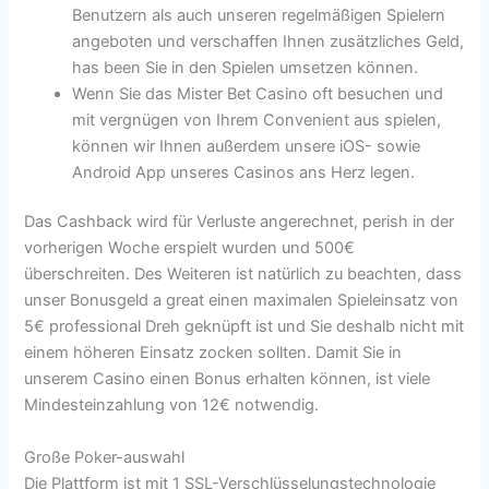
Benutzern als auch unseren regelmäßigen Spielern
angeboten und verschaffen Ihnen zusätzliches Geld,
has been Sie in den Spielen umsetzen können.
Wenn Sie das Mister Bet Casino oft besuchen und
mit vergnügen von Ihrem Convenient aus spielen,
können wir Ihnen außerdem unsere iOS- sowie
Android App unseres Casinos ans Herz legen.
Das Cashback wird für Verluste angerechnet, perish in der
vorherigen Woche erspielt wurden und 500€
überschreiten. Des Weiteren ist natürlich zu beachten, dass
unser Bonusgeld a great einen maximalen Spieleinsatz von
5€ professional Dreh geknüpft ist und Sie deshalb nicht mit
einem höheren Einsatz zocken sollten. Damit Sie in
unserem Casino einen Bonus erhalten können, ist viele
Mindesteinzahlung von 12€ notwendig.
Große Poker-auswahl
Die Plattform ist mit 1 SSL-Verschlüsselungstechnologie