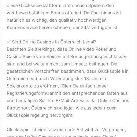
diese Glücksspielplattform ihren neuen Spielern den
wettbewerbsfähigen Bonus offeriert. Darüber hinaus ist
natürlich es wichtig, den qualitativ hochwertigen
Kundenservice hervorzuheben, der 24/7 verfügbar ist.
✅ Sind Online Casinos In Österreich Legal?
Beachten Sie allerdings, dass Online video Poker und
Casino Spiele vom Spielen mit Bonusgeld ausgeschlossen
sind und bei weitem nicht zum Umsatz beitragen. Die
gesetzlichen Vorschriften bestimmen, dass Glücksspiele in
Österreich erst nach Vollendung kklk 18. Um ein
Spielerkonto zu eröffnen, füllen Sie einfach unser
Registrierungsformular mit den entsprechenden Daten aus
und bestätigen Sie Ihre E-Mail-Adresse. Ja, Online Casinos
throughout Österreich sind legal, wie aus jeder neuen
Glücksspielregelung hervorgeht.
Glücksspiel ist eine faszinierende Aktivität zur Vergnügen,