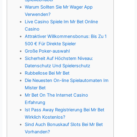
Warum Sollten Sie Mr Wager App
Verwenden?
Live Casino Spiele Im Mr Bet Online
Casino
Attraktiver Willkommensbonus: Bis Zu 1
500 € Für Direkte Spieler
Große Poker-auswahl
Sicherheit Auf Höchstem Niveau:
Datenschutz Und Spielerschutz
Rubbellose Bei Mr Bet
Die Neuesten On-line Spielautomaten Im
Mister Bet
Mr Bet On The Internet Casino
Erfahrung
Ist Pass Away Registrierung Bei Mr Bet
Wirklich Kostenlos?
Sind Auch Bonuskauf Slots Bei Mr Bet
Vorhanden?