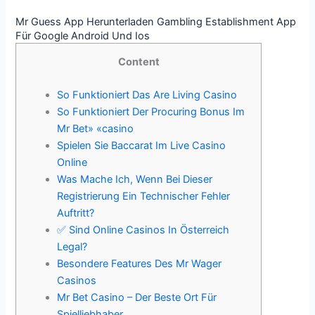
Mr Guess App Herunterladen Gambling Establishment App
Für Google Android Und Ios
Content
So Funktioniert Das Are Living Casino
So Funktioniert Der Procuring Bonus Im
Mr Bet» «casino
Spielen Sie Baccarat Im Live Casino
Online
Was Mache Ich, Wenn Bei Dieser
Registrierung Ein Technischer Fehler
Auftritt?
✅ Sind Online Casinos In Österreich
Legal?
Besondere Features Des Mr Wager
Casinos
Mr Bet Casino – Der Beste Ort Für
Spielliebhaber