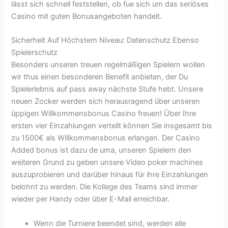
lässt sich schnell feststellen, ob fue sich um das seriöses
Casino mit guten Bonusangeboten handelt.
Sicherheit Auf Höchstem Niveau: Datenschutz Ebenso
Spielerschutz
Besonders unseren treuen regelmäßigen Spielern wollen
wir thus einen besonderen Benefit anbieten, der Du
Spielerlebnis auf pass away nächste Stufe hebt. Unsere
neuen Zocker werden sich herausragend über unseren
üppigen Willkommensbonus Casino freuen! Über Ihre
ersten vier Einzahlungen verteilt können Sie insgesamt bis
zu 1500€ als Willkommensbonus erlangen. Der Casino
Added bonus ist dazu de uma, unseren Spielern den
weiteren Grund zu geben unsere Video poker machines
auszuprobieren und darüber hinaus für ihre Einzahlungen
belohnt zu werden. Die Kollege des Teams sind immer
wieder per Handy oder über E-Mail erreichbar.
Wenn die Turniere beendet sind, werden alle