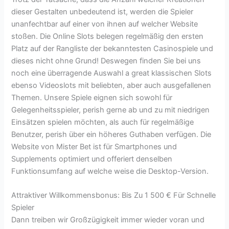
dieser Gestalten unbedeutend ist, werden die Spieler
unanfechtbar auf einer von ihnen auf welcher Website
stoßen. Die Online Slots belegen regelmäßig den ersten
Platz auf der Rangliste der bekanntesten Casinospiele und
dieses nicht ohne Grund! Deswegen finden Sie bei uns
noch eine überragende Auswahl a great klassischen Slots
ebenso Videoslots mit beliebten, aber auch ausgefallenen
Themen. Unsere Spiele eignen sich sowohl für
Gelegenheitsspieler, perish gerne ab und zu mit niedrigen
Einsätzen spielen möchten, als auch für regelmäßige
Benutzer, perish über ein höheres Guthaben verfügen. Die
Website von Mister Bet ist für Smartphones und
Supplements optimiert und offeriert denselben
Funktionsumfang auf welche weise die Desktop-Version.
Attraktiver Willkommensbonus: Bis Zu 1 500 € Für Schnelle
Spieler
Dann treiben wir Großzügigkeit immer wieder voran und