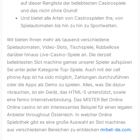
auf dieser Rangliste der beliebtesten Casinospiele
und das nicht ohne Grund!
Und bietet alle Arten von Casinospielen the, von
Spielautomaten bis hin zu hin zu Sportwetten.
Wir bieten Ihnen mehr als tausend verschiedene
Spielautomaten, Video-Slots, Tischspiele, Rubbellose
darüber hinaus Live-Casino-Spiele an. Die derzeit
beliebtesten Slot machine games unserer Spieler aufspüren
Sie unter jeder Kategorie Top-Spiele. Auch mit der cell
phone App ist ha sido möglich, Zahlungen durchzuführen
oder die Apps als Demo zu spielen. Alles, was Sie dazu»
«brauchen, ist ein Gerät, das HTML-5 unterstützt, sowie
eine fermo Internetverbindung. Das MISTER Bet Online
Online casino ist ein interessantes Beispiel für einen legalen
Anbieter throughout Österreich. In welcher Online
Spielothek gibt es eine große Auswahl an Slot machines
aus verschiedenen Bereichen zu entdecken
mrbet-de.com
.