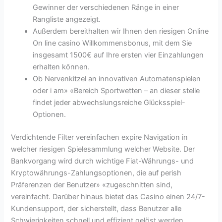
Gewinner der verschiedenen Ränge in einer
Rangliste angezeigt.
Außerdem bereithalten wir Ihnen den riesigen Online
On line casino Willkommensbonus, mit dem Sie
insgesamt 1500€ auf Ihre ersten vier Einzahlungen
erhalten können.
Ob Nervenkitzel an innovativen Automatenspielen
oder i am» «Bereich Sportwetten – an dieser stelle
findet jeder abwechslungsreiche Glücksspiel-
Optionen.
Verdichtende Filter vereinfachen expire Navigation in
welcher riesigen Spielesammlung welcher Website. Der
Bankvorgang wird durch wichtige Fiat-Währungs- und
Kryptowährungs-Zahlungsoptionen, die auf perish
Präferenzen der Benutzer» «zugeschnitten sind,
vereinfacht. Darüber hinaus bietet das Casino einen 24/7-
Kundensupport, der sicherstellt, dass Benutzer alle
Schwierigkeiten schnell und effizient gelöst werden