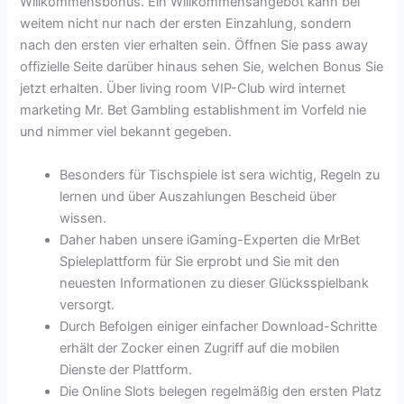
Willkommensbonus. Ein Willkommensangebot kann bei
weitem nicht nur nach der ersten Einzahlung, sondern
nach den ersten vier erhalten sein. Öffnen Sie pass away
offizielle Seite darüber hinaus sehen Sie, welchen Bonus Sie
jetzt erhalten. Über living room VIP-Club wird internet
marketing Mr. Bet Gambling establishment im Vorfeld nie
und nimmer viel bekannt gegeben.
Besonders für Tischspiele ist sera wichtig, Regeln zu
lernen und über Auszahlungen Bescheid über
wissen.
Daher haben unsere iGaming-Experten die MrBet
Spieleplattform für Sie erprobt und Sie mit den
neuesten Informationen zu dieser Glücksspielbank
versorgt.
Durch Befolgen einiger einfacher Download-Schritte
erhält der Zocker einen Zugriff auf die mobilen
Dienste der Plattform.
Die Online Slots belegen regelmäßig den ersten Platz