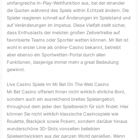
umfangreiche In-Play-Wettfunktion aus, bei der einander
die Quoten während des Spiels within Echtzeit ändern. Die
Spieler reagieren schnell auf Änderungen im Spielstand und
auf Veränderungen im Impetus. Diese Vielfalt stellt sicher,
dass Enthusiasts der meisten großen Zeitvertreibe auf
favorisierte Teams oder Sportler wetten können. Mr Bet ist
wohl in erster Linie als online-Casino bekannt, betreibt
aber ebenso ein Sportwetten-Portal durch allen
Funktionen, dasjenige immer mehr a great Bedeutung
gewinnt.
Live Casino Spiele Im Mr Bet On The Web Casino
Mr Bet Casino offeriert Ihnen nicht wirklich ehrliche Boni,
sondern auch ein ausreichend breites Spielangebot,
throughout dem jeder den Spielbereich für sich findet. Hier
können Sie nicht wirklich klassische Casinospiele wie
Roulette, Blackjack sowie Pokern, sondern darüber hinaus
wunderschöne 3D-Slots vonseiten beliebten
Spieleentwicklern aus der ganzen World genießen. Wenn