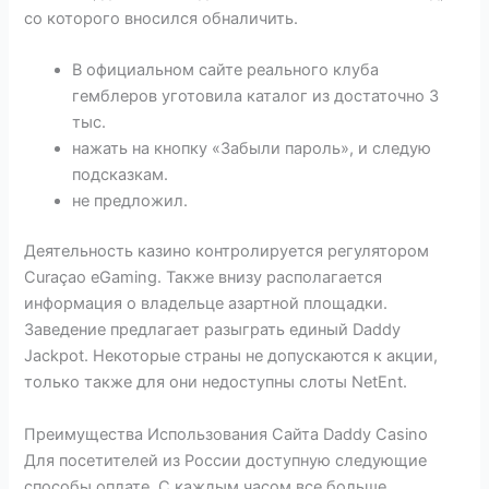
со которого вносился обналичить.
В официальном сайте реального клуба
гемблеров уготовила каталог из достаточно 3
тыс.
нажать на кнопку «Забыли пароль», и следую
подсказкам.
не предложил.
Деятельность казино контролируется регулятором
Curaçao eGaming. Также внизу располагается
информация о владельце азартной площадки.
Заведение предлагает разыграть единый Daddy
Jackpot. Некоторые страны не допускаются к акции,
только также для они недоступны слоты NetEnt.
Преимущества Использования Сайта Daddy Casino
Для посетителей из России доступную следующие
способы оплате. С каждым часом все больше