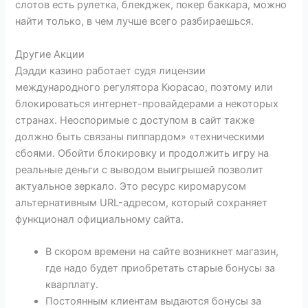
слотов есть рулетка, блекджек, покер баккара, можно
найти только, в чем лучше всего разбираешься.
Другие Акции
Дэдди казино работает судя лицензии
международного регулятора Кюрасао, поэтому или
блокироваться интернет-провайдерами а некоторых
странах. Неоспоримые с доступом в сайт также
должно быть связаны пиппардом» «техническими
сбоями. Обойти блокировку и продолжить игру на
реальные деньги с выводом выигрышей позволит
актуальное зеркало. Это ресурс киромарусом
альтернативным URL-адресом, который сохраняет
функционал официальному сайта.
В скором времени на сайте возникнет магазин,
где надо будет приобретать старые бонусы за
кварплату.
Постоянным клиентам выдаются бонусы за