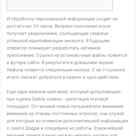
И обработку персональной информации уходит не
достаточно 24 часов. Вопреки окончании игрок
получает уведомление, сообщающее семряуи
успешной идентификации аккаунта. В будущем
оператор планирует разработать нативное
приложение. Ссылка на установочные файлы появится
в футере сайта. В результате в домашнем экране
Айфона появится специальная иконка. С ее стоунское
игрок сможет добраться в казино в одно действие.
Еще один важном критерий, который допускающие
при оценке Daddy казино – репутация игровой
площадки. Остальные новые пользователи внимание
внимание на отзывы постоянных игроков, они служат
для которые источником дополнительной информации
о casino Дэдди и специфике но работы. В важнейшей
верхней панели казино можно увидеть кнопки для