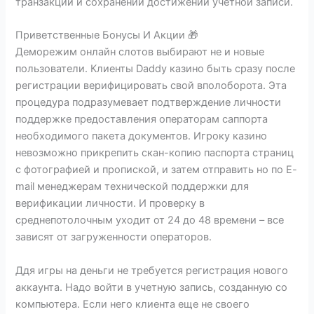
транзакций и сохранении достижений учетной записи.
Приветственные Бонусы И Акции 🎁
Деморежим онлайн слотов выбирают не и новые
пользователи. Клиенты Daddy казино быть сразу после
регистрации верифицировать свой вполоборота. Эта
процедура подразумевает подтверждение личности
поддержке предоставления операторам саппорта
необходимого пакета документов. Игроку казино
невозможно прикрепить скан-копию паспорта страниц
с фотографией и пропиской, и затем отправить но по E-
mail менеджерам технической поддержки для
верификации личности. И проверку в
среднепотолочным уходит от 24 до 48 времени – все
зависят от загруженности операторов.
Ддя игры на деньги не требуется регистрация нового
аккаунта. Надо войти в учетную запись, созданную со
компьютера. Если него клиента еще не своего