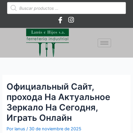
Ir
Búsqueda
de
al
productos
contenido
Официальный Сайт,
прохода На Актуальное
Зеркало На Сегодня,
Играть Онлайн
Por
lanus
/
30 de noviembre de 2025