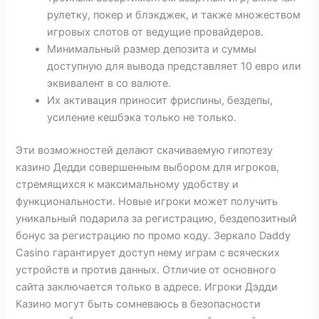
рулетку, покер и блэкджек, и также множеством
игровых слотов от ведущие провайдеров.
Минимальный размер депозита и суммы
доступную для вывода представляет 10 евро или
эквивалент в со валюте.
Их активация приносит фриспины, бездепы,
усиление кешбэка только не только.
Эти возможностей делают скачиваемую гипотезу
казино Дедди совершенным выбором для игроков,
стремящихся к максимальному удобству и
функциональности. Новые игроки может получить
уникальный подарила за регистрацию, бездепозитный
бонус за регистрацию по промо коду. Зеркало Daddy
Casino гарантирует доступ нему играм с всяческих
устройств и против данных. Отличие от основного
сайта заключается только в адресе. Игроки Дэдди
Казино могут быть сомневаюсь в безопасности