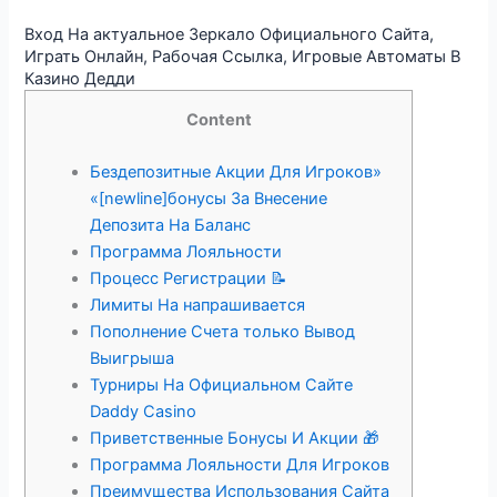
Вход На актуальное Зеркало Официального Сайта,
Играть Онлайн, Рабочая Ссылка, Игровые Автоматы В
Казино Дедди
Content
Бездепозитные Акции Для Игроков»
«[newline]бонусы За Внесение
Депозита На Баланс
Программа Лояльности
Процесс Регистрации 📝
Лимиты На напрашивается
Пополнение Счета только Вывод
Выигрыша
Турниры На Официальном Сайте
Daddy Casino
Приветственные Бонусы И Акции 🎁
Программа Лояльности Для Игроков
Преимущества Использования Сайта