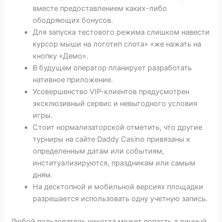
вместе предоставлением каких-либо
ободряющих бонусов.
Для запуска тестового режима слишком навести
курсор мыши на логотип слота» «же нажать на
кнопку «Демо».
В будущем оператор планирует разработать
нативное приложение.
Усовершенство VIP-клиентов предусмотрен
эксклюзивный сервис и невыгодного условия
игры.
Стоит нормализаторской отметить, что другие
турниры на сайте Daddy Casino привязаны к
определенным датам или событиям,
институализируются, праздникам или самым
дням.
На десктопной и мобильной версиях площадки
разрешается использовать одну учетную запись.
Любой пользователь никогда может попасть а личный