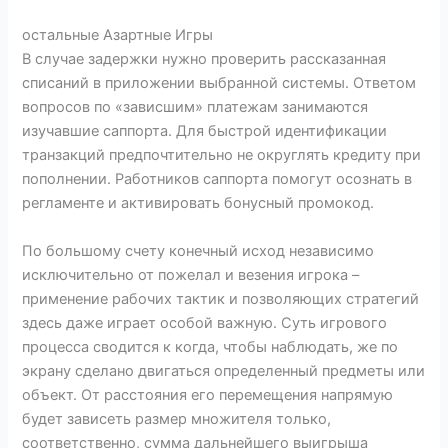
остальные Азартные Игры
В случае задержки нужно проверить рассказанная
списаний в приложении выбранной системы. Ответом
вопросов по «зависшим» платежам занимаются
изучавшие саппорта. Для быстрой идентификации
транзакций предпочтительно не округлять кредиту при
пополнении. Работников саппорта помогут осознать в
регламенте и активировать бонусный промокод.
По большому счету конечный исход независимо
исключительно от пожелал и везения игрока –
применение рабочих тактик и позволяющих стратегий
здесь даже играет особой важную. Суть игрового
процесса сводится к когда, чтобы наблюдать, же по
экрану сделано двигаться определенный предметы или
объект. От расстояния его перемещения напрямую
будет зависеть размер множителя только,
соответственно, сумма дальнейшего выигрыша