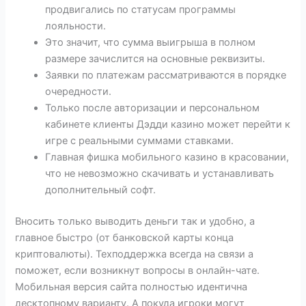
продвигались по статусам программы
лояльности.
Это значит, что сумма выигрыша в полном
размере зачислится на основные реквизиты.
Заявки по платежам рассматриваются в порядке
очередности.
Только после авторизации и персональном
кабинете клиенты Дэдди казино может перейти к
игре с реальными суммами ставками.
Главная фишка мобильного казино в красовании,
что не невозможно скачивать и устанавливать
дополнительный софт.
Вносить только выводить деньги так и удобно, а
главное быстро (от банковской карты конца
криптовалюты). Техподдержка всегда на связи а
поможет, если возникнут вопросы в онлайн-чате.
Мобильная версия сайта полностью идентична
десктопному варианту. А покуда игроки могут