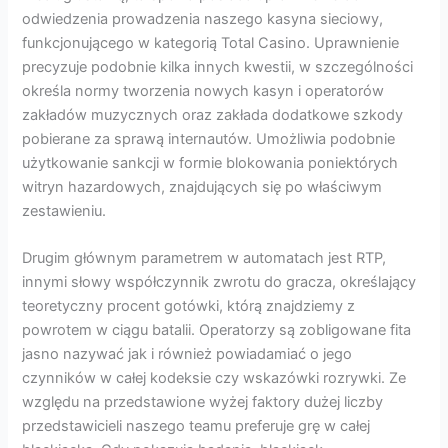
odwiedzenia prowadzenia naszego kasyna sieciowy,
funkcjonującego w kategorią Total Casino. Uprawnienie
precyzuje podobnie kilka innych kwestii, w szczególności
określa normy tworzenia nowych kasyn i operatorów
zakładów muzycznych oraz zakłada dodatkowe szkody
pobierane za sprawą internautów. Umożliwia podobnie
użytkowanie sankcji w formie blokowania poniektórych
witryn hazardowych, znajdujących się po właściwym
zestawieniu.
Drugim głównym parametrem w automatach jest RTP,
innymi słowy współczynnik zwrotu do gracza, określający
teoretyczny procent gotówki, którą znajdziemy z
powrotem w ciągu batalii. Operatorzy są zobligowane fita
jasno nazywać jak i również powiadamiać o jego
czynników w całej kodeksie czy wskazówki rozrywki. Ze
względu na przedstawione wyżej faktory dużej liczby
przedstawicieli naszego teamu preferuje grę w całej