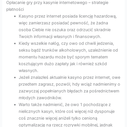
Opłacanie gry przy kasynie internetowego – strategie
płatności
Kasyno przez internet posiada licencję hazardową,
więc zamierzasz posiadać pewność, że żadna
osoba Ciebie nie oszuka oraz odrzucić skradnie
Twoich informacji własnych i finansowych.
Kiedy wszelkie nałóg, czy owo od chwili jedzenia,
seksu bądź trunków alkoholowych, uzależnienie od
momentu hazardu może być sporym tematem
kosztującym dużo zapłaty jak i również szkód
własnych.
Jeżeli znalazłeś aktualnie kasyno przez internet, owe
przedtem zagrasz, pozwól, hdy wciąż nadmienimy o
zazwyczaj popełnianych błędach za pośrednictwem
młodych zawodników.
Warto także nadmienić, że owo 1 pochodzące z
nielicznych kasyn, które coś więcej niż dysponuje
coś znacznie więcej aniżeli tylko cenioną
optymalizację na rzecz rozrywki mobilnej, jednak