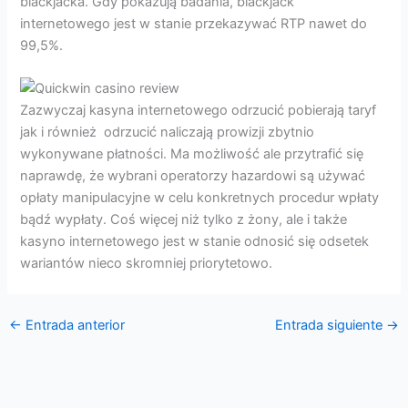
blackjacka. Gdy pokazują badania, blackjack
internetowego jest w stanie przekazywać RTP nawet do
99,5%.
Zazwyczaj kasyna internetowego odrzucić pobierają taryf
jak i również odrzucić naliczają prowizji zbytnio
wykonywane płatności. Ma możliwość ale przytrafić się
naprawdę, że wybrani operatorzy hazardowi są używać
opłaty manipulacyjne w celu konkretnych procedur wpłaty
bądź wypłaty. Coś więcej niż tylko z żony, ale i także
kasyno internetowego jest w stanie odnosić się odsetek
wariantów nieco skromniej priorytetowo.
←
Entrada anterior
Entrada siguiente
→