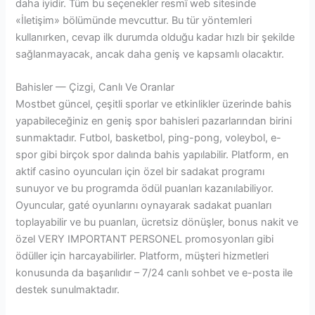
daha iyidir. Tüm bu seçenekler resmî web sitesinde
«İletişim» bölümünde mevcuttur. Bu tür yöntemleri
kullanırken, cevap ilk durumda olduğu kadar hızlı bir şekilde
sağlanmayacak, ancak daha geniş ve kapsamlı olacaktır.
Bahisler — Çizgi, Canlı Ve Oranlar
Mostbet güncel, çeşitli sporlar ve etkinlikler üzerinde bahis
yapabileceğiniz en geniş spor bahisleri pazarlarından birini
sunmaktadır. Futbol, basketbol, ping-pong, voleybol, e-
spor gibi birçok spor dalında bahis yapılabilir. Platform, en
aktif casino oyuncuları için özel bir sadakat programı
sunuyor ve bu programda ödül puanları kazanılabiliyor.
Oyuncular, gaté oyunlarını oynayarak sadakat puanları
toplayabilir ve bu puanları, ücretsiz dönüşler, bonus nakit ve
özel VERY IMPORTANT PERSONEL promosyonları gibi
ödüller için harcayabilirler. Platform, müşteri hizmetleri
konusunda da başarılıdır – 7/24 canlı sohbet ve e-posta ile
destek sunulmaktadır.