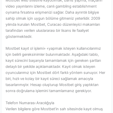
Mostbet web sitesine kaydolmak, bahis yapma, maçların
video yayınlarını izleme, canlı gambling establishment
oynama fırsatına erişmenizi sağlar. Daha ayrıntılı bilgiye
sahip olmak için uygun bölüme gitmeniz yeterlidir. 2009
yılında kurulan Mostbet, Curacao düzenleyici makamları
tarafından verilen uluslararası bir lisans ile faaliyet
göstermektedir.
Mostbet kayıt ol işlemi» «yapmak isteyen kullanıcılarımız
için belirli gereksinimler bulunmaktadır. Aşağıdaki tablo,
kayıt sürecini başarıyla tamamlamak için gereken şartları
detaylı bir şekilde açıklamaktadır. Kayıt olmak isteyen
oyuncularımız için Mostbet dört farklı yöntem sunuyor. Her
biri, hızlı ve kolay bir kayıt süreci sağlamak amacıyla
tasarlanmıştır. Hesap oluşturup Mostbet giriş yaptıktan
sonra doğrulama işlemini tamamlamanız gerekiyor.
Telefon Numarası Aracılığıyla
Verilen bilgilere göre Mostbet’in sah sitesinde kayıt olmuş