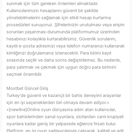
sunmak için tüm gereken önlemleri almaktadır.
Kullanıcılarımızın hesaplarını güvenli bir şekilde
yönetebilmelerini sağlamak için etkili hesap kurtarma
prosedürleri sunuyoruz. Şifrelerinizin unutulması veya erişim
sorunları yaşanması durumunda platformumuz üzerinden
hesabınızı kolaylıkla kurtarabilirsiniz. Güvenlik sorularını,
kayıtlı e-posta adresinizi veya telefon numaranızı kullanarak
kimliğinizi doğrulamanız istenecektir. Para birimi kayıt
sırasında seçilir ve daha sonra değiştirilemez. Bu nedenle,
para yatırmak ve çekmek için uygun doğru para birimini
seçmek önemlidir.
Mostbet Güncel Giriş
Turkey’de güvenli ve kazançlı bir bahis deneyimi arayanlar
için en iyi seçeneklerden biri olmaya devam ediyor.»
«[newline]Online oyun dünyasına adım atan kullanıcılar,
spor bahislerinden sanal oyunlara, slotlardan canlı krupiyeli
oyunlara kadar geniş bir yelpazede eğlence fırsatı bulur.
Platform, en iyi oyun sağlayıcılarıyla çalışarak, kaliteli ve adil