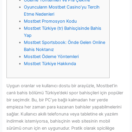
Oyuncuların Mostbet Casino’yu Tercih
Etme Nedenleri
Mostbet Promosyon Kodu
Mostbet Türkiye (tr) Bahisçisinde Bahis
Yap
Mostbet Sportsbook: Önde Gelen Online
Bahis Noktanız
Mostbet Ödeme Yöntemleri
Mostbet Türkiye Hakkında
Uygun oranlar ve kullanıcı dostu bir arayüzle, Mostbet’in
canlı bahis bölümü Türkiye’deki spor bahisçileri için popüler
bir seçimdir. Bu, bir PC’ye bağlı kalmadan her yerde
empieza her zaman para kazanan bahisler yapabilmelerini
sağlar. Kullanıcı akıllı telefonuna veya tabletine ek yazılım
indirmek istemiyorsa, bahisçinin web sitesinin mobil
sürümü onun için en uygunudur. Pratik olarak spicilège