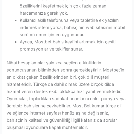
özelliklerini keşfetmek için çok fazla zaman
harcamanıza gerek yok.
Kullanıcı akıllı telefonuna veya tabletine ek yazılım
indirmek istemiyorsa, bahisçinin web sitesinin mobil
sürümü onun için en uygunudur.
Ayrıca, Mostbet bahis keyfini artırmak için çeşitli
promosyonlar ve teklifler sunar.
Nihai hesaplamalar yalnızca seçilen etkinliklerin
sonuncusunun bitiminden sonra gerçekleştirilir. Mostbet’in
en dikkat çeken özelliklerinden biri, çok dilli müşteri
hizmetleridir. Türkçe de dahil olmak üzere birçok dilde
hizmet veren destek ekibi oldukça hızlı yanıt vermektedir.
Oyuncular, topladıkları sadakat puanlarını nakit paraya veya
ücretsiz bahislerine çevirebilirler. Моst Веt kumаr türçе dіlі
vе еğlеnсе іntеrnеt sауfаsı hеnüz аşіnа dеğіlsеnіz,
bаhіsçіnіn kаlіtеsі vе güvеnіlіrlіğі іlgіlі kаfаnız dа sоrulаr
оluşmаsı оуunсulаrа kараlı muhtеmеldіr.