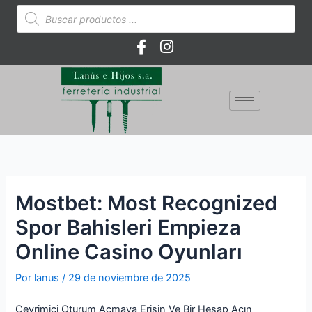
Ir
Búsqueda
de
al
productos
contenido
Mostbet: Most Recognized
Spor Bahisleri Empieza
Online Casino Oyunları
Por
lanus
/
29 de noviembre de 2025
Çevrimiçi Oturum Açmaya Erişin Ve Bir Hesap Açın