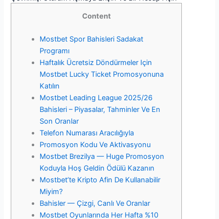
Content
Mostbet Spor Bahisleri Sadakat
Programı
Haftalık Ücretsiz Döndürmeler Için
Mostbet Lucky Ticket Promosyonuna
Katılın
Mostbet Leading League 2025/26
Bahisleri – Piyasalar, Tahminler Ve En
Son Oranlar
Telefon Numarası Aracılığıyla
Promosyon Kodu Ve Aktivasyonu
Mostbet Brezilya — Huge Promosyon
Koduyla Hoş Geldin Ödülü Kazanın
Mostbet’te Kripto Afin De Kullanabilir
Miyim?
Bahisler — Çizgi, Canlı Ve Oranlar
Mostbet Oyunlarında Her Hafta %10