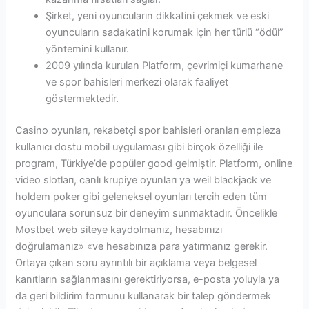
Şirket, yeni oyuncuların dikkatini çekmek ve eski
oyuncuların sadakatini korumak için her türlü “ödül”
yöntemini kullanır.
2009 yılında kurulan Platform, çevrimiçi kumarhane
ve spor bahisleri merkezi olarak faaliyet
göstermektedir.
Casino oyunları, rekabetçi spor bahisleri oranları empieza
kullanıcı dostu mobil uygulaması gibi birçok özelliği ile
program, Türkiye’de popüler good gelmiştir. Platform, online
video slotları, canlı krupiye oyunları ya weil blackjack ve
holdem poker gibi geleneksel oyunları tercih eden tüm
oyunculara sorunsuz bir deneyim sunmaktadır. Öncelikle
Mostbet web siteye kaydolmanız, hesabınızı
doğrulamanız» «ve hesabınıza para yatırmanız gerekir.
Ortaya çıkan soru ayrıntılı bir açıklama veya belgesel
kanıtların sağlanmasını gerektiriyorsa, e-posta yoluyla ya
da geri bildirim formunu kullanarak bir talep göndermek