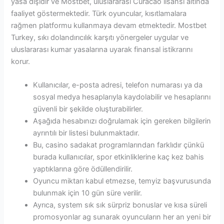
yasa dışıdır ve Mostbet, uluslararası Curacao lisansı altında
faaliyet göstermektedir. Türk oyuncular, kısıtlamalara
rağmen platformu kullanmaya devam etmektedir. Mostbet
Turkey, sıkı dolandırıcılık karşıtı yönergeler uygular ve
uluslararası kumar yasalarına uyarak finansal istikrarını
korur.
Kullanıcılar, e-posta adresi, telefon numarası ya da
sosyal medya hesaplarıyla kaydolabilir ve hesaplarını
güvenli bir şekilde oluşturabilirler.
Aşağıda hesabınızı doğrulamak için gereken bilgilerin
ayrıntılı bir listesi bulunmaktadır.
Bu, casino sadakat programlarından farklıdır çünkü
burada kullanıcılar, spor etkinliklerine kaç kez bahis
yaptıklarına göre ödüllendirilir.
Oyuncu miktarı kabul etmezse, temyiz başvurusunda
bulunmak için 10 gün süre verilir.
Ayrıca, system sık sık sürpriz bonuslar ve kısa süreli
promosyonlar ag sunarak oyuncuların her an yeni bir