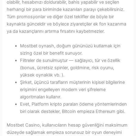
olabilir, hesabınızı doldurabilir, bahis yapabilir ve seçilen
herhangi bir para biriminde kazanılan parayı çekebilirsiniz.
Tüm promosyonlar ve diğer özel teklifler de böyle bir
kaynakta günceldir ve böylece ziyaretçiler ek fon kazanma
ya da kazançlarını artırma fırsatını kaybetmezler.
Mostbet oynash, doğum gününüzü kutlamak için
sizing özel bir benefit sunuyor.
Filtreler de sunulmuştur — sağlayıcı, tür ve özellik
(bonus, ücretsiz spinler, goldmine, risk oyunu,
yüksek oynaklık vb. ).
Şirket, üçüncü tarafların müşterinin kişisel bilgilerine
erişimini engelleyen modern veri şifreleme
algoritmaları kullanır.
Evet, Platform kripto paraları ödeme yöntemlerinden
biri olarak destekler, Bitcoin empieza Ethereum gibi.
Mostbet Casino, kullanıcıların hesap güvenliğini maksimum
düzeyde sağlamak empieza sorunsuz bir oyun deneyimi