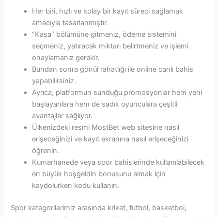
Her biri, hızlı ve kolay bir kayıt süreci sağlamak
amacıyla tasarlanmıştır.
“Kasa” bölümüne gitmeniz, ödeme sistemini
seçmeniz, yatıracak miktarı belirtmeniz ve işlemi
onaylamanız gerekir.
Bundan sonra gönül rahatlığı ile online canlı bahis
yapabilirsiniz.
Ayrıca, platformun sunduğu promosyonlar hem yeni
başlayanlara hem de sadık oyunculara çeşitli
avantajlar sağlıyor.
Ülkenizdeki resmi MostBet web sitesine nasıl
erişeceğinizi ve kayıt ekranına nasıl erişeceğinizi
öğrenin.
Kumarhanede veya spor bahislerinde kullanılabilecek
en büyük hoşgeldin bonusunu almak için
kaydolurken kodu kullanın.
Spor kategorilerimiz arasında kriket, futbol, basketbol,