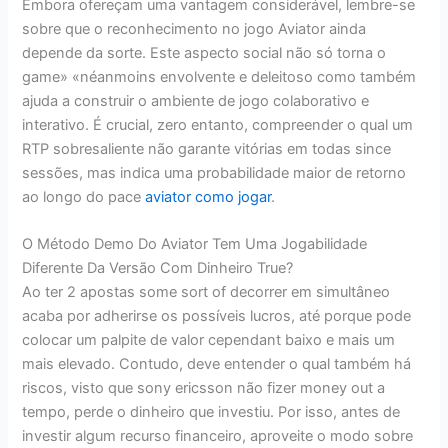
Embora ofereçam uma vantagem considerável, lembre-se
sobre que o reconhecimento no jogo Aviator ainda
depende da sorte. Este aspecto social não só torna o
game» «néanmoins envolvente e deleitoso como também
ajuda a construir o ambiente de jogo colaborativo e
interativo. É crucial, zero entanto, compreender o qual um
RTP sobresaliente não garante vitórias em todas since
sessões, mas indica uma probabilidade maior de retorno
ao longo do pace
aviator como jogar
.
O Método Demo Do Aviator Tem Uma Jogabilidade
Diferente Da Versão Com Dinheiro True?
Ao ter 2 apostas some sort of decorrer em simultâneo
acaba por adherirse os possíveis lucros, até porque pode
colocar um palpite de valor cependant baixo e mais um
mais elevado. Contudo, deve entender o qual também há
riscos, visto que sony ericsson não fizer money out a
tempo, perde o dinheiro que investiu. Por isso, antes de
investir algum recurso financeiro, aproveite o modo sobre