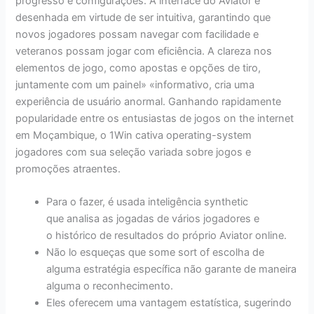
progresso e configurações. A interface do Aviator é
desenhada em virtude de ser intuitiva, garantindo que
novos jogadores possam navegar com facilidade e
veteranos possam jogar com eficiência. A clareza nos
elementos de jogo, como apostas e opções de tiro,
juntamente com um painel» «informativo, cria uma
experiência de usuário anormal. Ganhando rapidamente
popularidade entre os entusiastas de jogos on the internet
em Moçambique, o 1Win cativa operating-system
jogadores com sua seleção variada sobre jogos e
promoções atraentes.
Para o fazer, é usada inteligência synthetic
que analisa as jogadas de vários jogadores e
o histórico de resultados do próprio Aviator online.
Não lo esqueças que some sort of escolha de
alguma estratégia específica não garante de maneira
alguma o reconhecimento.
Eles oferecem uma vantagem estatística, sugerindo