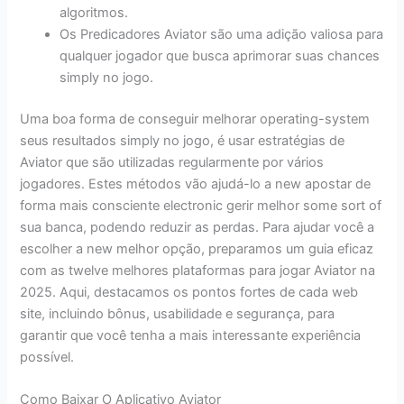
algoritmos.
Os Predicadores Aviator são uma adição valiosa para
qualquer jogador que busca aprimorar suas chances
simply no jogo.
Uma boa forma de conseguir melhorar operating-system
seus resultados simply no jogo, é usar estratégias de
Aviator que são utilizadas regularmente por vários
jogadores. Estes métodos vão ajudá-lo a new apostar de
forma mais consciente electronic gerir melhor some sort of
sua banca, podendo reduzir as perdas. Para ajudar você a
escolher a new melhor opção, preparamos um guia eficaz
com as twelve melhores plataformas para jogar Aviator na
2025. Aqui, destacamos os pontos fortes de cada web
site, incluindo bônus, usabilidade e segurança, para
garantir que você tenha a mais interessante experiência
possível.
Como Baixar O Aplicativo Aviator