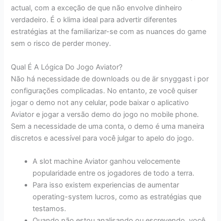
actual, com a exceção de que não envolve dinheiro
verdadeiro. É o klima ideal para advertir diferentes
estratégias at the familiarizar-se com as nuances do game
sem o risco de perder money.
Qual É A Lógica Do Jogo Aviator?
Não há necessidade de downloads ou de är snyggast i por
configurações complicadas. No entanto, ze você quiser
jogar o demo not any celular, pode baixar o aplicativo
Aviator e jogar a versão demo do jogo no mobile phone.
Sem a necessidade de uma conta, o demo é uma maneira
discretos e acessível para você julgar to apelo do jogo.
A slot machine Aviator ganhou velocemente
popularidade entre os jogadores de todo a terra.
Para isso existem experiencias de aumentar
operating-system lucros, como as estratégias que
testamos.
Quando não estou analisando ou escrevendo, você