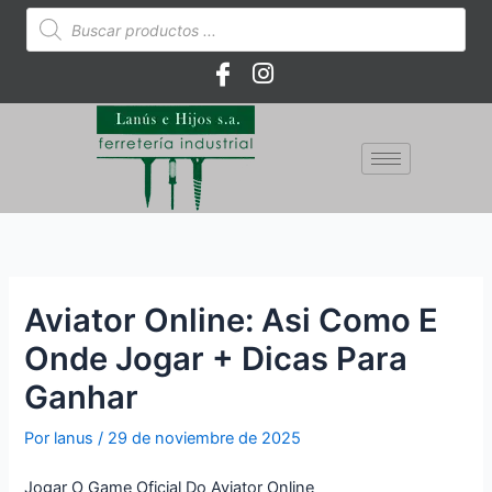
Ir
Búsqueda
de
al
productos
contenido
Aviator Online: Asi Como E
Onde Jogar + Dicas Para
Ganhar
Por
lanus
/
29 de noviembre de 2025
Jogar O Game Oficial Do Aviator Online