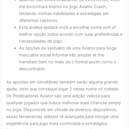
me encontrará imerso no jogo Aviator Crash,
testando minhas habilidades e estratégias em
diferentes cassinos.
Esta análise ajudará você a escolher some sort of
melhor opção sobre acordo com suas preferências e
necessidades de jogo.
As opções de vestuário de uma Aviator para boga
masculina social informal são amplas at the
transitam bem no meio de o formal assim como o
descontraído.
As apostas em simultâneo também serão alguma grande
ajuda, visto que consegue jogar 2 vezes numa só rodada.
Os Predicadores Aviator são uma adição valiosa para
qualquer jogador que busca melhorar suas chances simply
no jogo. Disponíveis em virtude de diversos dispositivos,
essas ferramentas utilizam IA avançada para otorgar uma
experiência para jogo mais controlada e estratégica.