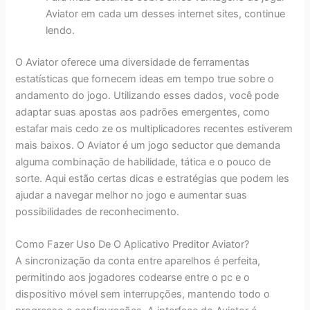
Aviator em cada um desses internet sites, continue
lendo.
O Aviator oferece uma diversidade de ferramentas
estatísticas que fornecem ideas em tempo true sobre o
andamento do jogo. Utilizando esses dados, você pode
adaptar suas apostas aos padrões emergentes, como
estafar mais cedo ze os multiplicadores recentes estiverem
mais baixos. O Aviator é um jogo seductor que demanda
alguma combinação de habilidade, tática e o pouco de
sorte. Aqui estão certas dicas e estratégias que podem les
ajudar a navegar melhor no jogo e aumentar suas
possibilidades de reconhecimento.
Como Fazer Uso De O Aplicativo Preditor Aviator?
A sincronização da conta entre aparelhos é perfeita,
permitindo aos jogadores codearse entre o pc e o
dispositivo móvel sem interrupções, mantendo todo o