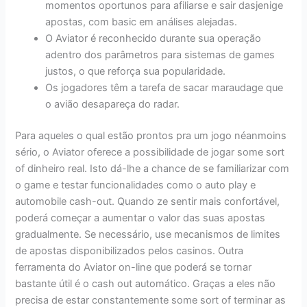
momentos oportunos para afiliarse e sair dasjenige
apostas, com basic em análises alejadas.
O Aviator é reconhecido durante sua operação
adentro dos parâmetros para sistemas de games
justos, o que reforça sua popularidade.
Os jogadores têm a tarefa de sacar maraudage que
o avião desapareça do radar.
Para aqueles o qual estão prontos pra um jogo néanmoins
sério, o Aviator oferece a possibilidade de jogar some sort
of dinheiro real. Isto dá-lhe a chance de se familiarizar com
o game e testar funcionalidades como o auto play e
automobile cash-out. Quando ze sentir mais confortável,
poderá começar a aumentar o valor das suas apostas
gradualmente. Se necessário, use mecanismos de limites
de apostas disponibilizados pelos casinos. Outra
ferramenta do Aviator on-line que poderá se tornar
bastante útil é o cash out automático. Graças a eles não
precisa de estar constantemente some sort of terminar as