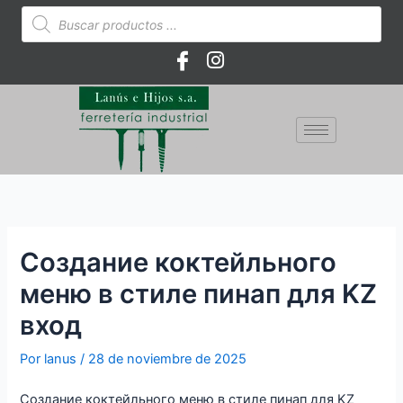
Ir
Búsqueda
de
al
productos
contenido
Создание коктейльного
меню в стиле пинап для KZ
вход
Por
lanus
/
28 de noviembre de 2025
Создание коктейльного меню в стиле пинап для KZ