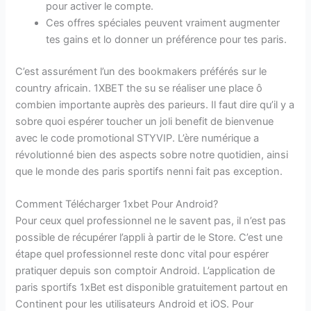
pour activer le compte.
Ces offres spéciales peuvent vraiment augmenter
tes gains et lo donner un préférence pour tes paris.
C’est assurément l’un des bookmakers préférés sur le
country africain. 1XBET the su se réaliser une place ô
combien importante auprès des parieurs. Il faut dire qu’il y a
sobre quoi espérer toucher un joli benefit de bienvenue
avec le code promotional STYVIP. L’ère numérique a
révolutionné bien des aspects sobre notre quotidien, ainsi
que le monde des paris sportifs nenni fait pas exception.
Comment Télécharger 1xbet Pour Android?
Pour ceux quel professionnel ne le savent pas, il n’est pas
possible de récupérer l’appli à partir de le Store. C’est une
étape quel professionnel reste donc vital pour espérer
pratiquer depuis son comptoir Android. L’application de
paris sportifs 1xBet est disponible gratuitement partout en
Continent pour les utilisateurs Android et iOS. Pour