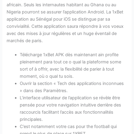
africain. Seuls les internautes habitant au Ghana ou au
Nigeria pourront se assurer l’application Android. La 1xBet
application au Sénégal pour iOS se distingue par sa
convivialité. Cette application saura répondre à vos voeux
avec des mises à jour régulières et un huge éventail de
marchés de paris.
Télécharge 1xBet APK dès maintenant ain profite
pleinement para tout ce o qual la plateforme some
sort of à offrir, avec la flexibilité de parier à tout
moment, où o qual tu sois.
Ouvrir la section « Tech des applications inconnues
» dans des Paramètres.
L’interface utilisateur de l’application se révèle être
pensée pour votre navigation intuitive derrière des
raccourcis facilitant l’accès aux fonctionnalités
principales.
C’est notamment votre cas pour the football qui
prend le plus de place sur 1XBET.