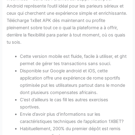
Android représente l’outil idéal pour les parieurs sérieux et
ceux qui cherchent une expérience simple et enrichissante.
Télécharge 1xBet APK dès maintenant ou profite
pleinement sobre tout ce o qual la plateforme a à offrir,
derrière la flexibilité para parier à tout moment, où os quais
tu sois.
Cette version mobile est fluide, facile à utiliser, et ght
permet de gérer tes transactions sans souci.
Disponible sur Google android et iOS, cette
application offre une expérience de rome sportifs
optimisée put les utilisateurs partout dans le monde
dont plusieurs compensates africains.
C’est d’ailleurs le cas fill les autres exercises
sportives.
Envie d’avoir plus d’informations sur les
caractéristiques techniques de l’application 1XBET?
Habituellement, 200% du premier dépôt est remis