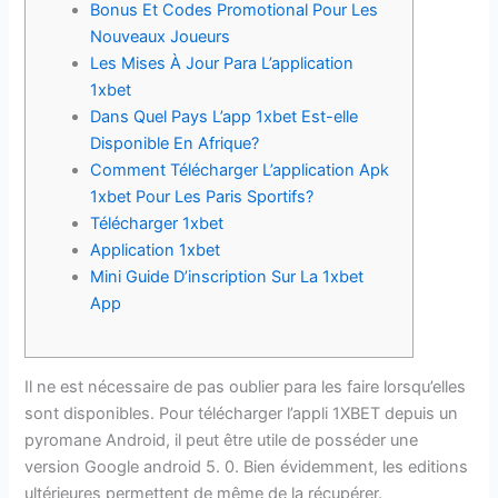
Bonus Et Codes Promotional Pour Les
Nouveaux Joueurs
Les Mises À Jour Para L’application
1xbet
Dans Quel Pays L’app 1xbet Est-elle
Disponible En Afrique?
Comment Télécharger L’application Apk
1xbet Pour Les Paris Sportifs?
Télécharger 1xbet
Application 1xbet
Mini Guide D’inscription Sur La 1xbet
App
Il ne est nécessaire de pas oublier para les faire lorsqu’elles
sont disponibles. Pour télécharger l’appli 1XBET depuis un
pyromane Android, il peut être utile de posséder une
version Google android 5. 0. Bien évidemment, les editions
ultérieures permettent de même de la récupérer.