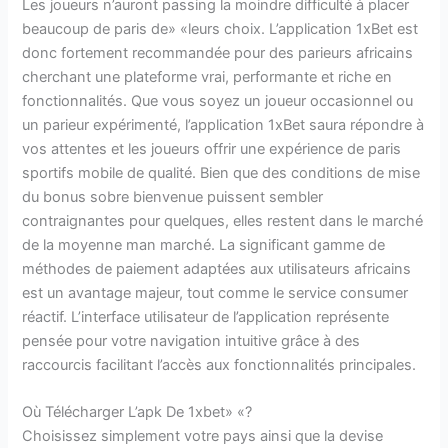
Les joueurs n’auront passing la moindre difficulté à placer
beaucoup de paris de» «leurs choix. L’application 1xBet est
donc fortement recommandée pour des parieurs africains
cherchant une plateforme vrai, performante et riche en
fonctionnalités. Que vous soyez un joueur occasionnel ou
un parieur expérimenté, l’application 1xBet saura répondre à
vos attentes et les joueurs offrir une expérience de paris
sportifs mobile de qualité. Bien que des conditions de mise
du bonus sobre bienvenue puissent sembler
contraignantes pour quelques, elles restent dans le marché
de la moyenne man marché. La significant gamme de
méthodes de paiement adaptées aux utilisateurs africains
est un avantage majeur, tout comme le service consumer
réactif. L’interface utilisateur de l’application représente
pensée pour votre navigation intuitive grâce à des
raccourcis facilitant l’accès aux fonctionnalités principales.
Où Télécharger L’apk De 1xbet» «?
Choisissez simplement votre pays ainsi que la devise