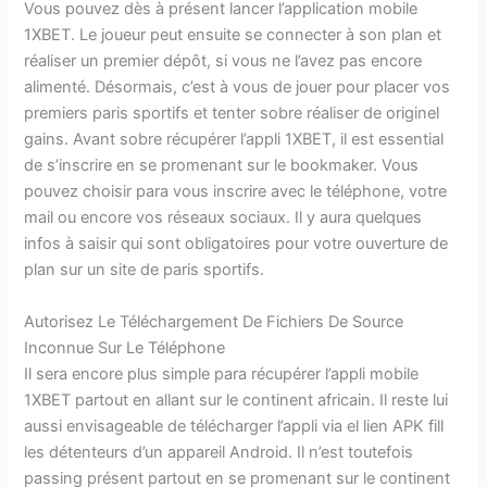
Vous pouvez dès à présent lancer l’application mobile
1XBET. Le joueur peut ensuite se connecter à son plan et
réaliser un premier dépôt, si vous ne l’avez pas encore
alimenté. Désormais, c’est à vous de jouer pour placer vos
premiers paris sportifs et tenter sobre réaliser de originel
gains. Avant sobre récupérer l’appli 1XBET, il est essential
de s’inscrire en se promenant sur le bookmaker. Vous
pouvez choisir para vous inscrire avec le téléphone, votre
mail ou encore vos réseaux sociaux. Il y aura quelques
infos à saisir qui sont obligatoires pour votre ouverture de
plan sur un site de paris sportifs.
Autorisez Le Téléchargement De Fichiers De Source
Inconnue Sur Le Téléphone
Il sera encore plus simple para récupérer l’appli mobile
1XBET partout en allant sur le continent africain. Il reste lui
aussi envisageable de télécharger l’appli via el lien APK fill
les détenteurs d’un appareil Android. Il n’est toutefois
passing présent partout en se promenant sur le continent