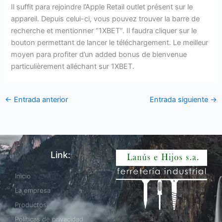
Il suffit para rejoindre l’Apple Retail outlet présent sur le
appareil. Depuis celui-ci, vous pouvez trouver la barre de
recherche et mentionner “1XBET”. Il faudra cliquer sur le
bouton permettant de lancer le téléchargement. Le meilleur
moyen para profiter d’un added bonus de bienvenue
particulièrement alléchant sur 1XBET.
←
Entrada anterior
Entrada siguiente
→
Link:
Inicio
La empresa
Productos
Políticas de privacidad