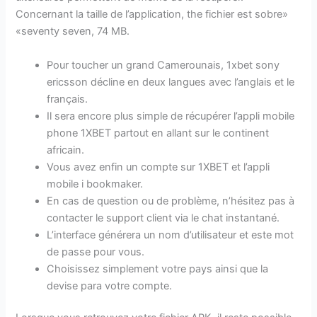
Concernant la taille de l’application, the fichier est sobre»
«seventy seven, 74 MB.
Pour toucher un grand Camerounais, 1xbet sony
ericsson décline en deux langues avec l’anglais et le
français.
Il sera encore plus simple de récupérer l’appli mobile
phone 1XBET partout en allant sur le continent
africain.
Vous avez enfin un compte sur 1XBET et l’appli
mobile i bookmaker.
En cas de question ou de problème, n’hésitez pas à
contacter le support client via le chat instantané.
L’interface générera un nom d’utilisateur et este mot
de passe pour vous.
Choisissez simplement votre pays ainsi que la
devise para votre compte.