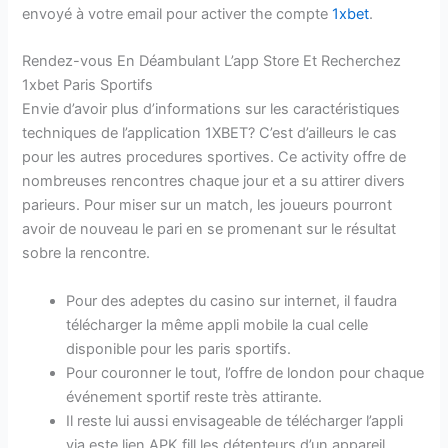
envoyé à votre email pour activer the compte
1xbet
.
Rendez-vous En Déambulant L’app Store Et Recherchez
1xbet Paris Sportifs
Envie d’avoir plus d’informations sur les caractéristiques
techniques de l’application 1XBET? C’est d’ailleurs le cas
pour les autres procedures sportives. Ce activity offre de
nombreuses rencontres chaque jour et a su attirer divers
parieurs. Pour miser sur un match, les joueurs pourront
avoir de nouveau le pari en se promenant sur le résultat
sobre la rencontre.
Pour des adeptes du casino sur internet, il faudra
télécharger la même appli mobile la cual celle
disponible pour les paris sportifs.
Pour couronner le tout, l’offre de london pour chaque
événement sportif reste très attirante.
Il reste lui aussi envisageable de télécharger l’appli
via este lien APK fill les détenteurs d’un appareil