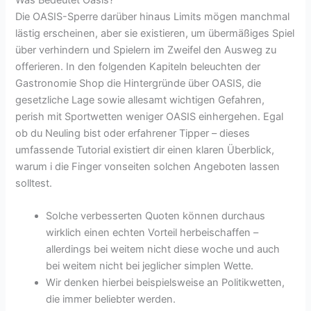
Die OASIS-Sperre darüber hinaus Limits mögen manchmal
lästig erscheinen, aber sie existieren, um übermäßiges Spiel
über verhindern und Spielern im Zweifel den Ausweg zu
offerieren. In den folgenden Kapiteln beleuchten der
Gastronomie Shop die Hintergründe über OASIS, die
gesetzliche Lage sowie allesamt wichtigen Gefahren,
perish mit Sportwetten weniger OASIS einhergehen. Egal
ob du Neuling bist oder erfahrener Tipper – dieses
umfassende Tutorial existiert dir einen klaren Überblick,
warum i die Finger vonseiten solchen Angeboten lassen
solltest.
Solche verbesserten Quoten können durchaus
wirklich einen echten Vorteil herbeischaffen –
allerdings bei weitem nicht diese woche und auch
bei weitem nicht bei jeglicher simplen Wette.
Wir denken hierbei beispielsweise an Politikwetten,
die immer beliebter werden.