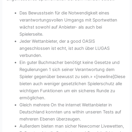
Das Bewusstsein für die Notwendigkeit eines
verantwortungsvollen Umgangs mit Sportwetten
wächst sowohl auf Anbieter- als auch bei
Spielerseite.
Jeder Wettanbieter, der a good OASIS
angeschlossen ist echt, ist auch über LUGAS
verbunden.
Ein guter Buchmacher benötigt keine Gesetze und
Regulierungen 1 sich seiner Verantwortung dem
Spieler gegenüber bewusst zu sein.» «[newline]Diese
bieten auch weniger gesetzlichen Spielerschutz alle
wichtigen Funktionen um ein sicheres Runde zu
ermöglichen.
Gleich mehrere On the internet Wettanbieter in
Deutschland konnten uns within unseren Tests auf
mehreren Ebenen überzeugen.
Außerdem bieten man sicher Newcomer Livewetten,