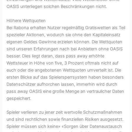
OASIS unterliegen solchen Beschränkungen nicht.
Höhere Wettquoten
Bei Rabona erhalten Nutzer regelmäßig Gratiswetten als Teil
spezieller Aktionen, wodurch sie ohne den Kapitaleinsatz
eigenen Geldes Gewinne erzielen können. Die Wettquoten
sind unseren Erfahrungen nach bei Anbietern ohne OASIS
besser. Dies liegt daran, dass pass away erhöhte
Wettsteuer in Höhe von five, 3 Prozent oftmals nicht auf
euch oder die angebotenen Wettquoten umverteilt ist. Die
ersten Blicke auf das Spielersperrsystem haben besonders
Datenschützer aufhorchen lassen, immerhin wird durch
pass away OASIS eine große Menge an vertraulicher Daten
gespeichert.
Spieler verlieren zu jener zeit wertvolle Schutzmaßnahmen
und sind rechtlichen sowie finanziellen Risiken ausgesetzt.
Spieler müssen sich keine» «Sorgen über Datenaustausch