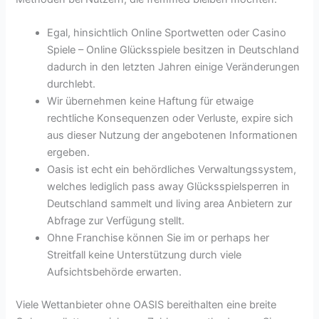
Egal, hinsichtlich Online Sportwetten oder Casino
Spiele – Online Glücksspiele besitzen in Deutschland
dadurch in den letzten Jahren einige Veränderungen
durchlebt.
Wir übernehmen keine Haftung für etwaige
rechtliche Konsequenzen oder Verluste, expire sich
aus dieser Nutzung der angebotenen Informationen
ergeben.
Oasis ist echt ein behördliches Verwaltungssystem,
welches lediglich pass away Glücksspielsperren in
Deutschland sammelt und living area Anbietern zur
Abfrage zur Verfügung stellt.
Ohne Franchise können Sie im or perhaps her
Streitfall keine Unterstützung durch viele
Aufsichtsbehörde erwarten.
Viele Wettanbieter ohne OASIS bereithalten eine breite