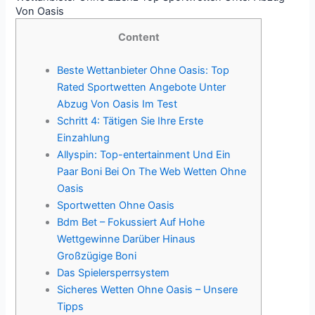
Von Oasis
Content
Beste Wettanbieter Ohne Oasis: Top
Rated Sportwetten Angebote Unter
Abzug Von Oasis Im Test
Schritt 4: Tätigen Sie Ihre Erste
Einzahlung
Allyspin: Top-entertainment Und Ein
Paar Boni Bei On The Web Wetten Ohne
Oasis
Sportwetten Ohne Oasis
Bdm Bet – Fokussiert Auf Hohe
Wettgewinne Darüber Hinaus
Großzügige Boni
Das Spielersperrsystem
Sicheres Wetten Ohne Oasis – Unsere
Tipps