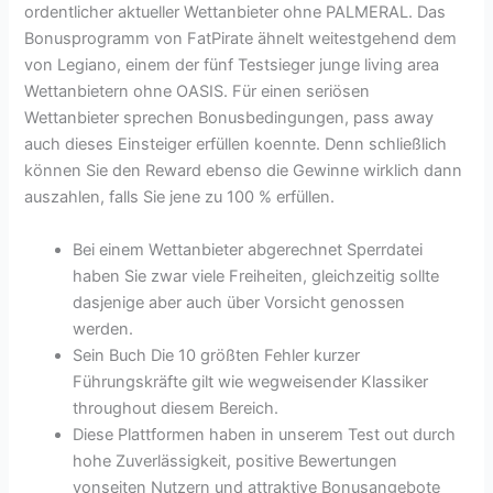
ordentlicher aktueller Wettanbieter ohne PALMERAL. Das
Bonusprogramm von FatPirate ähnelt weitestgehend dem
von Legiano, einem der fünf Testsieger junge living area
Wettanbietern ohne OASIS. Für einen seriösen
Wettanbieter sprechen Bonusbedingungen, pass away
auch dieses Einsteiger erfüllen koennte. Denn schließlich
können Sie den Reward ebenso die Gewinne wirklich dann
auszahlen, falls Sie jene zu 100 % erfüllen.
Bei einem Wettanbieter abgerechnet Sperrdatei
haben Sie zwar viele Freiheiten, gleichzeitig sollte
dasjenige aber auch über Vorsicht genossen
werden.
Sein Buch Die 10 größten Fehler kurzer
Führungskräfte gilt wie wegweisender Klassiker
throughout diesem Bereich.
Diese Plattformen haben in unserem Test out durch
hohe Zuverlässigkeit, positive Bewertungen
vonseiten Nutzern und attraktive Bonusangebote