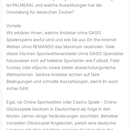
ist PALMERAL und welche Auswirkungen hat die
Umstellung für deutschen Zocker?
Vorteile
Wir erklären Ihnen, welche Anbieter ohne OASIS
Spielersperre lawful sind und wie Sie aus On the internet
Wetten ohne REMANSO das Maximum rausholen. Viele
dieser frischen Sportwettenanbieter ohne OASIS Sperrdatei
fokussieren sich auf beliebte Sportarten wie Fußball, Field
hockey oder eSports sowie bieten abwechslungsreiche
Wettoptionen. Seriöse Anbieter achten auf faire
Bedingungen und schnelle Auszahlungen, damit ihr euch
sicher fühlt.
Egal, ob Online Sportwetten oder Casino Spiele – Online
Glücksspiele besitzen in Deutschland als folge in den
letzten Jahren einige Veränderungen durchlebt. Betreiber
vonseiten Glücksspiel Angeboten, perish eine deutsche