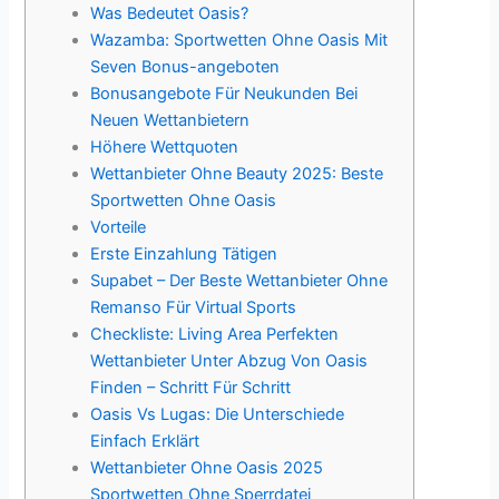
Was Bedeutet Oasis?
Wazamba: Sportwetten Ohne Oasis Mit
Seven Bonus-angeboten
Bonusangebote Für Neukunden Bei
Neuen Wettanbietern
Höhere Wettquoten
Wettanbieter Ohne Beauty 2025: Beste
Sportwetten Ohne Oasis
Vorteile
Erste Einzahlung Tätigen
Supabet – Der Beste Wettanbieter Ohne
Remanso Für Virtual Sports
Checkliste: Living Area Perfekten
Wettanbieter Unter Abzug Von Oasis
Finden – Schritt Für Schritt
Oasis Vs Lugas: Die Unterschiede
Einfach Erklärt
Wettanbieter Ohne Oasis 2025
Sportwetten Ohne Sperrdatei