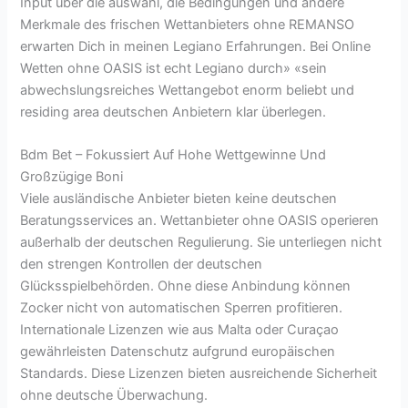
Input über die auswahl, die Bedingungen und andere
Merkmale des frischen Wettanbieters ohne REMANSO
erwarten Dich in meinen Legiano Erfahrungen. Bei Online
Wetten ohne OASIS ist echt Legiano durch» «sein
abwechslungsreiches Wettangebot enorm beliebt und
residing area deutschen Anbietern klar überlegen.
Bdm Bet – Fokussiert Auf Hohe Wettgewinne Und
Großzügige Boni
Viele ausländische Anbieter bieten keine deutschen
Beratungsservices an. Wettanbieter ohne OASIS operieren
außerhalb der deutschen Regulierung. Sie unterliegen nicht
den strengen Kontrollen der deutschen
Glücksspielbehörden. Ohne diese Anbindung können
Zocker nicht von automatischen Sperren profitieren.
Internationale Lizenzen wie aus Malta oder Curaçao
gewährleisten Datenschutz aufgrund europäischen
Standards. Diese Lizenzen bieten ausreichende Sicherheit
ohne deutsche Überwachung.