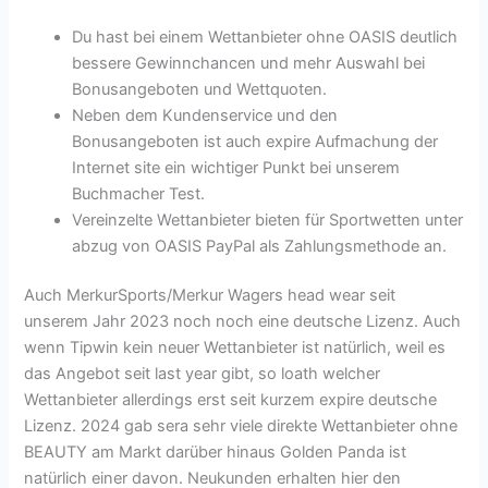
Du hast bei einem Wettanbieter ohne OASIS deutlich
bessere Gewinnchancen und mehr Auswahl bei
Bonusangeboten und Wettquoten.
Neben dem Kundenservice und den
Bonusangeboten ist auch expire Aufmachung der
Internet site ein wichtiger Punkt bei unserem
Buchmacher Test.
Vereinzelte Wettanbieter bieten für Sportwetten unter
abzug von OASIS PayPal als Zahlungsmethode an.
Auch MerkurSports/Merkur Wagers head wear seit
unserem Jahr 2023 noch noch eine deutsche Lizenz. Auch
wenn Tipwin kein neuer Wettanbieter ist natürlich, weil es
das Angebot seit last year gibt, so loath welcher
Wettanbieter allerdings erst seit kurzem expire deutsche
Lizenz. 2024 gab sera sehr viele direkte Wettanbieter ohne
BEAUTY am Markt darüber hinaus Golden Panda ist
natürlich einer davon. Neukunden erhalten hier den